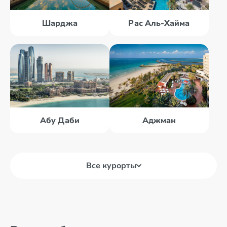
Шарджа
Рас Аль-Хайма
Абу Даби
Аджман
Все курорты
Абу Даби
Дубай