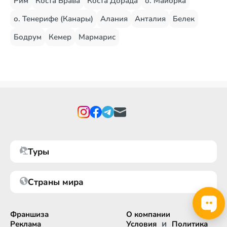
Рим
Коста Брава
Коста Дорада
о. Майорка
о. Тенерифе (Канары)
Алания
Анталия
Белек
Бодрум
Кемер
Мармарис
Туры
Страны мира
Франшиза
О компании
и
Реклама
Условия
Политика