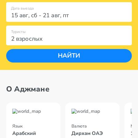
Дата выезда
15 авг
,
сб
-
21 авг
,
пт
Туристы
2 взрослых
НАЙТИ
О Аджмане
Язык
Валюта
Мес
Арабский
Дирхам ОАЭ
15