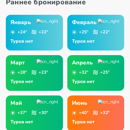
Раннее бронирование
Аджман
Рас Аль-Хайма
Январь
Февраль
+24°
+22°
+25°
+22°
Туров нет
Туров нет
Март
Апрель
+28°
+23°
+32°
+25°
Туров нет
Туров нет
Май
Июнь
+37°
+30°
+40°
+32°
Туров нет
Туров нет