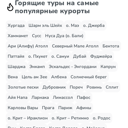
Горящие туры на самые
популярные курорты
Хургада
Шарм эль Шейх
о. Маэ
о. Джерба
Хаммамет
Сусс
Нуса Дуа (о. Бали)
Ари (Алифу) Атолл
Северный Мале Атолл
Бентота
Паттайя
о. Пхукет
о. Самуи
Дубай
Фуджейра
Шарджа
Энкамп
Эскальдес - Энгордани
Капрун
Вена
Цель ам Зее
Албена
Солнечный берег
Золотые пески
Дубровник
Пореч
Ровинь
Сплит
Айя Напа
Ларнака
Лимассол
Пафос
Карловы Вары
Прага
Париж
Афины
о. Крит – Ираклион
о. Крит – Ретимно
о. Родос