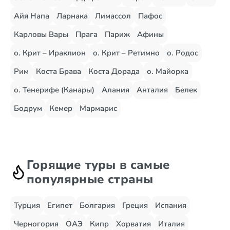
Айя Напа
Ларнака
Лимассол
Пафос
Карловы Вары
Прага
Париж
Афины
о. Крит – Ираклион
о. Крит – Ретимно
о. Родос
Рим
Коста Брава
Коста Дорада
о. Майорка
о. Тенерифе (Канары)
Алания
Анталия
Белек
Бодрум
Кемер
Мармарис
Горящие туры в самые
популярные страны
Турция
Египет
Болгария
Греция
Испания
Черногория
ОАЭ
Кипр
Хорватия
Италия