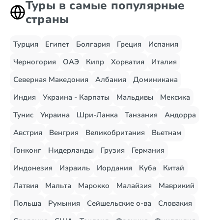
Туры в самые популярные
страны
Турция
Египет
Болгария
Греция
Испания
Черногория
ОАЭ
Кипр
Хорватия
Италия
Северная Македония
Албания
Доминикана
Индия
Украина - Карпаты
Мальдивы
Мексика
Тунис
Украина
Шри-Ланка
Танзания
Андорра
Австрия
Венгрия
Великобритания
Вьетнам
Гонконг
Нидерланды
Грузия
Германия
Индонезия
Израиль
Иордания
Куба
Китай
Латвия
Мальта
Марокко
Малайзия
Маврикий
Польша
Румыния
Сейшельские о-ва
Словакия