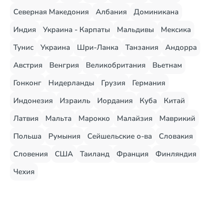
Северная Македония
Албания
Доминикана
Индия
Украина - Карпаты
Мальдивы
Мексика
Тунис
Украина
Шри-Ланка
Танзания
Андорра
Австрия
Венгрия
Великобритания
Вьетнам
Гонконг
Нидерланды
Грузия
Германия
Индонезия
Израиль
Иордания
Куба
Китай
Латвия
Мальта
Марокко
Малайзия
Маврикий
Польша
Румыния
Сейшельские о-ва
Словакия
Словения
США
Таиланд
Франция
Финляндия
Чехия