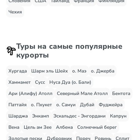
Словения
США
Таиланд
Франция
Финляндия
Чехия
Туры на самые популярные
курорты
Хургада
Шарм эль Шейх
о. Маэ
о. Джерба
Хаммамет
Сусс
Нуса Дуа (о. Бали)
Ари (Алифу) Атолл
Северный Мале Атолл
Бентота
Паттайя
о. Пхукет
о. Самуи
Дубай
Фуджейра
Шарджа
Энкамп
Эскальдес - Энгордани
Капрун
Вена
Цель ам Зее
Албена
Солнечный берег
Золотые пески
Дубровник
Пореч
Ровинь
Сплит