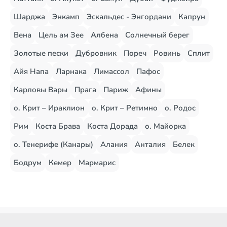
Шарджа
Энкамп
Эскальдес - Энгордани
Капрун
Вена
Цель ам Зее
Албена
Солнечный берег
Золотые пески
Дубровник
Пореч
Ровинь
Сплит
Айя Напа
Ларнака
Лимассол
Пафос
Карловы Вары
Прага
Париж
Афины
о. Крит – Ираклион
о. Крит – Ретимно
о. Родос
Рим
Коста Брава
Коста Дорада
о. Майорка
о. Тенерифе (Канары)
Алания
Анталия
Белек
Бодрум
Кемер
Мармарис