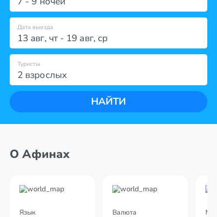
7 - 9 ночей
Дата выезда
13 авг
,
чт
-
19 авг
,
ср
Туристы
2 взрослых
НАЙТИ
О Афинах
Язык
Валюта
Мес