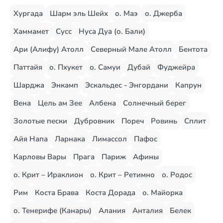
Хургада
Шарм эль Шейх
о. Маэ
о. Джерба
Хаммамет
Сусс
Нуса Дуа (о. Бали)
Ари (Алифу) Атолл
Северный Мале Атолл
Бентота
Паттайя
о. Пхукет
о. Самуи
Дубай
Фуджейра
Шарджа
Энкамп
Эскальдес - Энгордани
Капрун
Вена
Цель ам Зее
Албена
Солнечный берег
Золотые пески
Дубровник
Пореч
Ровинь
Сплит
Айя Напа
Ларнака
Лимассол
Пафос
Карловы Вары
Прага
Париж
Афины
о. Крит – Ираклион
о. Крит – Ретимно
о. Родос
Рим
Коста Брава
Коста Дорада
о. Майорка
о. Тенерифе (Канары)
Алания
Анталия
Белек