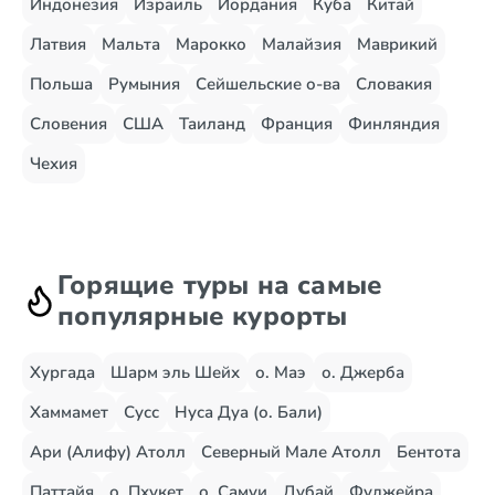
Индонезия
Израиль
Иордания
Куба
Китай
Латвия
Мальта
Марокко
Малайзия
Маврикий
Польша
Румыния
Сейшельские о-ва
Словакия
Словения
США
Таиланд
Франция
Финляндия
Чехия
Горящие туры на самые
популярные курорты
Хургада
Шарм эль Шейх
о. Маэ
о. Джерба
Хаммамет
Сусс
Нуса Дуа (о. Бали)
Ари (Алифу) Атолл
Северный Мале Атолл
Бентота
Паттайя
о. Пхукет
о. Самуи
Дубай
Фуджейра