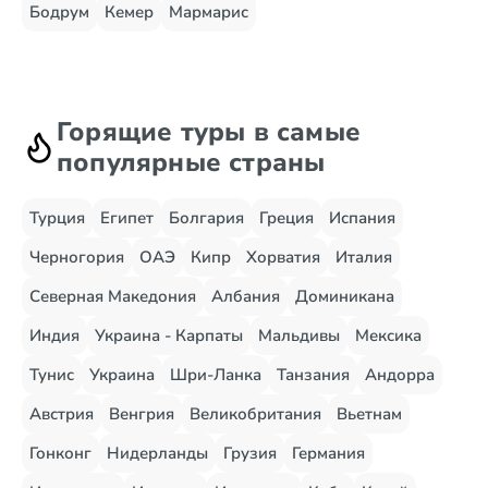
Бодрум
Кемер
Мармарис
Горящие туры в самые
популярные страны
Турция
Египет
Болгария
Греция
Испания
Черногория
ОАЭ
Кипр
Хорватия
Италия
Северная Македония
Албания
Доминикана
Индия
Украина - Карпаты
Мальдивы
Мексика
Тунис
Украина
Шри-Ланка
Танзания
Андорра
Австрия
Венгрия
Великобритания
Вьетнам
Гонконг
Нидерланды
Грузия
Германия