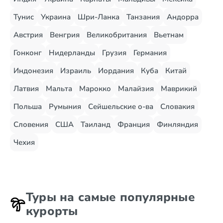
Тунис
Украина
Шри-Ланка
Танзания
Андорра
Австрия
Венгрия
Великобритания
Вьетнам
Гонконг
Нидерланды
Грузия
Германия
Индонезия
Израиль
Иордания
Куба
Китай
Латвия
Мальта
Марокко
Малайзия
Маврикий
Польша
Румыния
Сейшельские о-ва
Словакия
Словения
США
Таиланд
Франция
Финляндия
Чехия
Туры на самые популярные
курорты