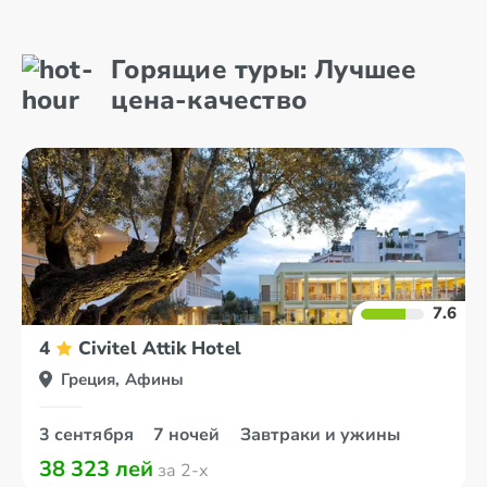
Аттика
о. Закинф
Горящие туры: Лучшее
Афины
о. Корфу
цена-качество
7.6
4
Civitel Attik Hotel
Греция, Афины
3 сентября
7 ночей
Завтраки и ужины
38 323 лей
за 2-х