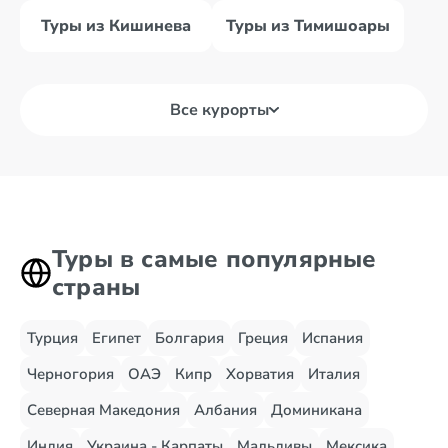
Туры из Кишинева
Туры из Тимишоары
Все курорты
Туры в самые популярные
страны
Турция
Египет
Болгария
Греция
Испания
Черногория
ОАЭ
Кипр
Хорватия
Италия
Северная Македония
Албания
Доминикана
Индия
Украина - Карпаты
Мальдивы
Мексика