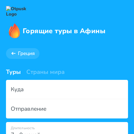
Горящие туры в Афины
Греция
Туры
Страны мира
Куда
Отправление
Длительность