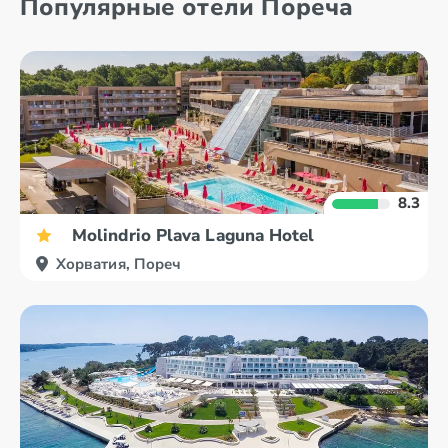
Популярные отели Пореча
Биоград
Вела Лука
8.3
Molindrio Plava Laguna Hotel
Хорватия, Пореч