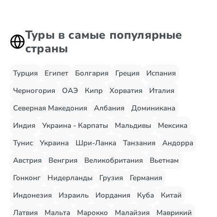
Туры в самые популярные
страны
Турция
Египет
Болгария
Греция
Испания
Черногория
ОАЭ
Кипр
Хорватия
Италия
Северная Македония
Албания
Доминикана
Индия
Украина - Карпаты
Мальдивы
Мексика
Тунис
Украина
Шри-Ланка
Танзания
Андорра
Австрия
Венгрия
Великобритания
Вьетнам
Гонконг
Нидерланды
Грузия
Германия
Индонезия
Израиль
Иордания
Куба
Китай
Латвия
Мальта
Марокко
Малайзия
Маврикий