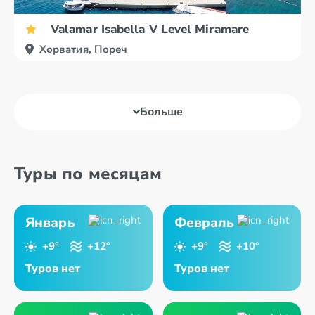
Valamar Isabella V Level Miramare
Хорватия, Пореч
Больше
Туры по месяцам
Январь
Февраль
+9°
+12°
+9°
+10°
Туров нет
Туров нет