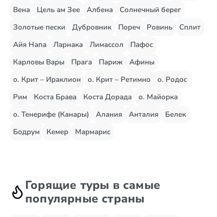
Вена
Цель ам Зее
Албена
Солнечный берег
Золотые пески
Дубровник
Пореч
Ровинь
Сплит
Айя Напа
Ларнака
Лимассол
Пафос
Карловы Вары
Прага
Париж
Афины
о. Крит – Ираклион
о. Крит – Ретимно
о. Родос
Рим
Коста Брава
Коста Дорада
о. Майорка
о. Тенерифе (Канары)
Алания
Анталия
Белек
Бодрум
Кемер
Мармарис
Горящие туры в самые
популярные страны