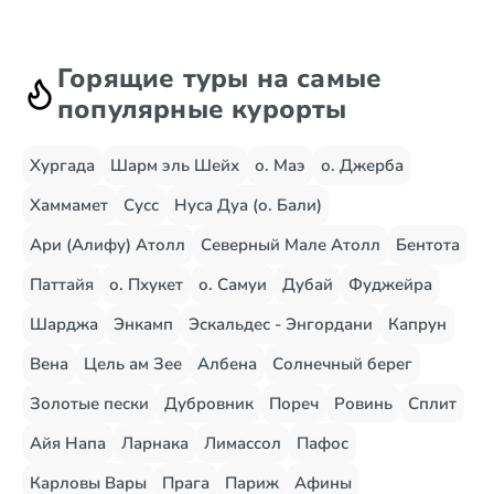
Горящие туры на самые
популярные курорты
Хургада
Шарм эль Шейх
о. Маэ
о. Джерба
Хаммамет
Сусс
Нуса Дуа (о. Бали)
Ари (Алифу) Атолл
Северный Мале Атолл
Бентота
Паттайя
о. Пхукет
о. Самуи
Дубай
Фуджейра
Шарджа
Энкамп
Эскальдес - Энгордани
Капрун
Вена
Цель ам Зее
Албена
Солнечный берег
Золотые пески
Дубровник
Пореч
Ровинь
Сплит
Айя Напа
Ларнака
Лимассол
Пафос
Карловы Вары
Прага
Париж
Афины