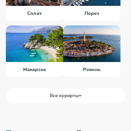
Сплит
Пореч
Макарска
Ровинь
Все курорты
Башка Вода
Брела