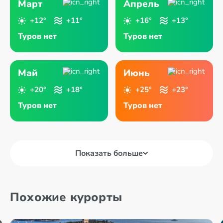
Март
Апрель
+12°
+11°
+16°
+13°
Туров нет
Туров нет
Май
Июнь
+20°
+18°
+25°
+23°
Туров нет
Туров нет
Показать больше
Похожие курорты