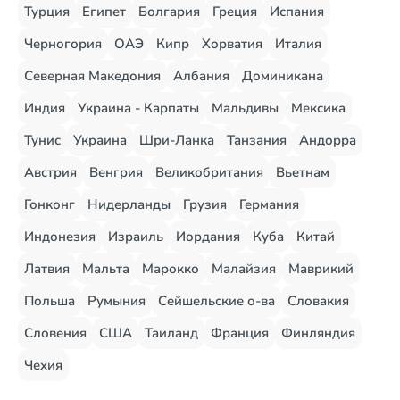
Турция
Египет
Болгария
Греция
Испания
Черногория
ОАЭ
Кипр
Хорватия
Италия
Северная Македония
Албания
Доминикана
Индия
Украина - Карпаты
Мальдивы
Мексика
Тунис
Украина
Шри-Ланка
Танзания
Андорра
Австрия
Венгрия
Великобритания
Вьетнам
Гонконг
Нидерланды
Грузия
Германия
Индонезия
Израиль
Иордания
Куба
Китай
Латвия
Мальта
Марокко
Малайзия
Маврикий
Польша
Румыния
Сейшельские о-ва
Словакия
Словения
США
Таиланд
Франция
Финляндия
Чехия