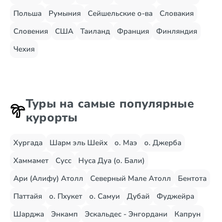
Польша
Румыния
Сейшельские о-ва
Словакия
Словения
США
Таиланд
Франция
Финляндия
Чехия
Туры на самые популярные
курорты
Хургада
Шарм эль Шейх
о. Маэ
о. Джерба
Хаммамет
Сусс
Нуса Дуа (о. Бали)
Ари (Алифу) Атолл
Северный Мале Атолл
Бентота
Паттайя
о. Пхукет
о. Самуи
Дубай
Фуджейра
Шарджа
Энкамп
Эскальдес - Энгордани
Капрун