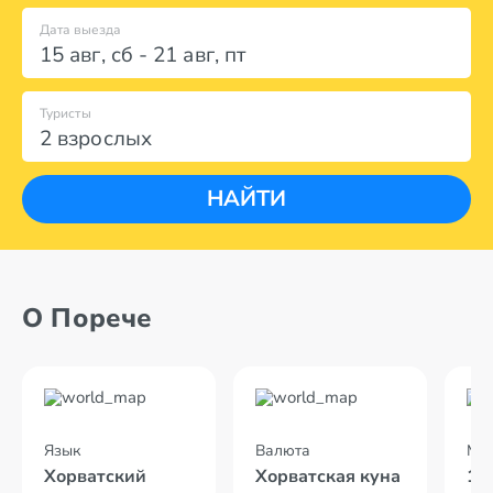
Дата выезда
15 авг
,
сб
-
21 авг
,
пт
Туристы
2 взрослых
НАЙТИ
О Порече
Язык
Валюта
Мес
Хорватский
Хорватская куна
11