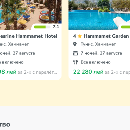
7.1
esrine Hammamet Hotel
4
Hammamet Garden 
нис, Хаммамет
Тунис, Хаммамет
ночей, 27 августа
7 ночей, 27 августа
е включено
Все включено
98 лей
22 280 лей
за 2-х с перелётом из Кишинева
за 2-х с перелётом из
тво