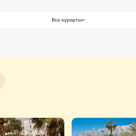
Все курорты
Сусс
ль Кантауи
Хаммамет