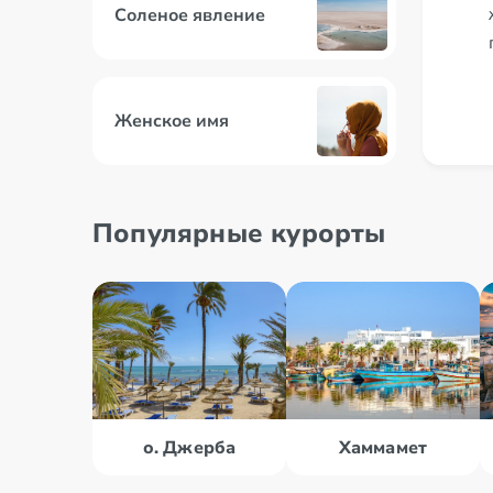
Соленое явление
Женское имя
Обмен при выезде
Популярные курорты
о. Джерба
Хаммамет