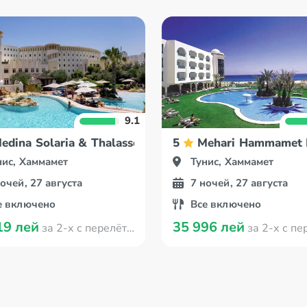
9.1
edina Solaria & Thalasso
5
Mehari Hammamet 
нис, Хаммамет
Тунис, Хаммамет
ночей, 27 августа
7 ночей, 27 августа
е включено
Все включено
19 лей
35 996 лей
за 2-х с перелётом из Кишинева
за 2-х с перелётом из