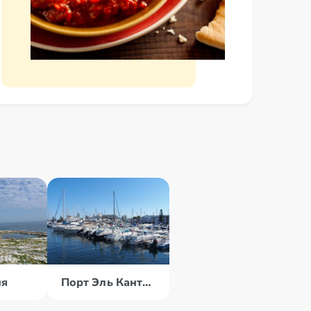
ия
Порт Эль Кантауи