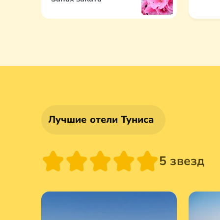
Цветы пустыни
График по климату
Лучшие отели Туниса
5 звезд