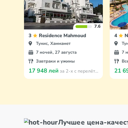
7.6
3
Residence Mahmoud
4
N
Тунис, Хаммамет
Ту
7 ночей, 27 августа
7 
Завтраки и ужины
Вс
17 948 лей
21 6
за 2-х с перелётом из Кишинева
Лучшее цена-качес