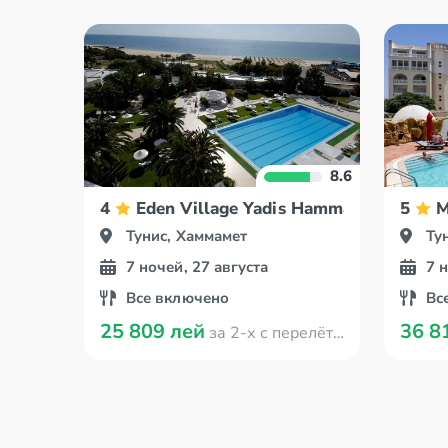
8.6
4
Eden Village Yadis Hammamet
5
M
Тунис, Хаммамет
Ту
7 ночей, 27 августа
7 
Все включено
Вс
25 809 лей
36 8
за 2-х с перелётом из Кишинева