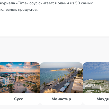
журнала «Time» соус считается одним из 50 самых
Туниса на географической карте.
просто, но смотрится очень красиво.
на доллары или евро.
полезных продуктов.
Сусс
Монастир
Махд