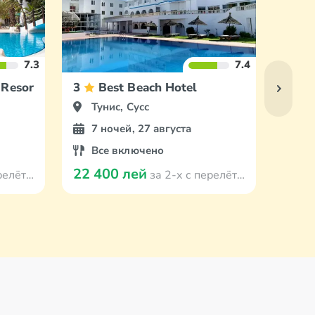
7.3
7.4
Resort & SPA
3
Best Beach Hotel
3
Тунис, Сусс
Ту
7 ночей, 27 августа
7 
Все включено
Вс
22 400 лей
22 5
 Кишинева
за 2-х с перелётом из Кишинева