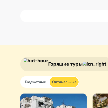
Махдия
Набёль
Монастир
Порт Э
Горящие туры
Бюджетные
Оптимальные