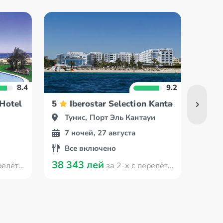
8.4
9.2
Hotel
5
Iberostar Selection Kantaoui Bay
4
Тунис, Порт Эль Кантауи
Ту
7 ночей, 27 августа
7 
Все включено
Вс
38 343 лей
26 2
 Кишинева
за 2-х с перелётом из Кишинева