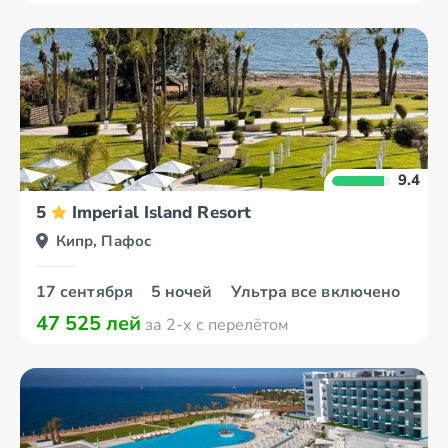
9.4
5
Imperial Island Resort
Кипр, Пафос
17 сентября
5 ночей
Ультра все включено
47 525 лей
за 2-х с перелётом