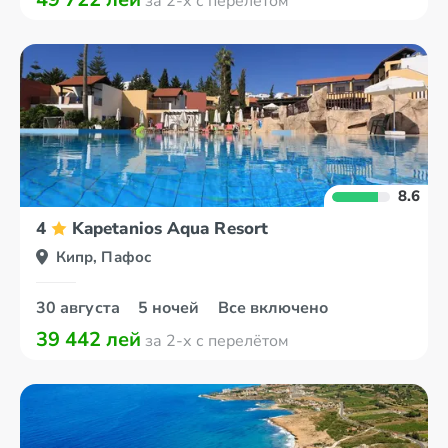
за 2-х с перелётом
8.6
4
Kapetanios Aqua Resort
Кипр, Пафос
30 августа
5 ночей
Все включено
39 442 лей
за 2-х с перелётом