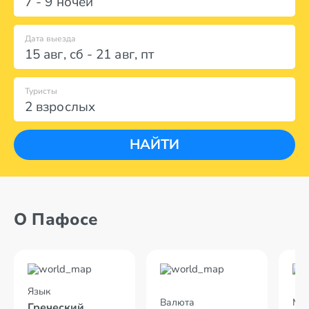
7 - 9 ночей
Дата выезда
15 авг
,
сб
-
21 авг
,
пт
Туристы
2 взрослых
НАЙТИ
О Пафосе
Язык
Валюта
Мес
Греческий,