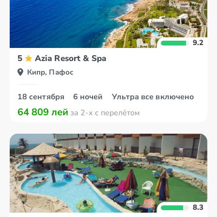
9.2
5
Azia Resort & Spa
Кипр, Пафос
18 сентября
6 ночей
Ультра все включено
64 809 лей
за 2-х с перелётом
8.3