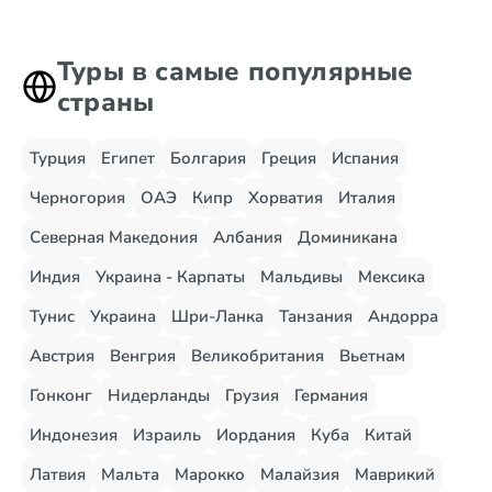
Туры в самые популярные
страны
Турция
Египет
Болгария
Греция
Испания
Черногория
ОАЭ
Кипр
Хорватия
Италия
Северная Македония
Албания
Доминикана
Индия
Украина - Карпаты
Мальдивы
Мексика
Тунис
Украина
Шри-Ланка
Танзания
Андорра
Австрия
Венгрия
Великобритания
Вьетнам
Гонконг
Нидерланды
Грузия
Германия
Индонезия
Израиль
Иордания
Куба
Китай
Латвия
Мальта
Марокко
Малайзия
Маврикий