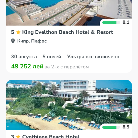
8.1
5
King Evelthon Beach Hotel & Resort
Кипр, Пафос
30 августа
5 ночей
Ультра все включено
49 252 лей
за 2-х с перелётом
8.5
3
Cynthiana Beach Hotel