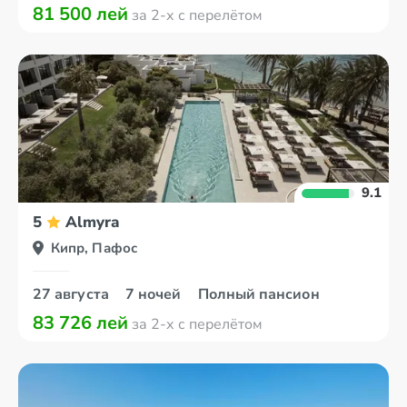
81 500 лей
за 2-х с перелётом
9.1
5
Almyra
Кипр, Пафос
27 августа
7 ночей
Полный пансион
83 726 лей
за 2-х с перелётом