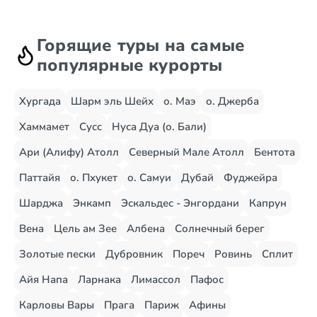
Горящие туры на самые
популярные курорты
Хургада
Шарм эль Шейх
о. Маэ
о. Джерба
Хаммамет
Сусс
Нуса Дуа (о. Бали)
Ари (Алифу) Атолл
Северный Мале Атолл
Бентота
Паттайя
о. Пхукет
о. Самуи
Дубай
Фуджейра
Шарджа
Энкамп
Эскальдес - Энгордани
Капрун
Вена
Цель ам Зее
Албена
Солнечный берег
Золотые пески
Дубровник
Пореч
Ровинь
Сплит
Айя Напа
Ларнака
Лимассол
Пафос
Карловы Вары
Прага
Париж
Афины