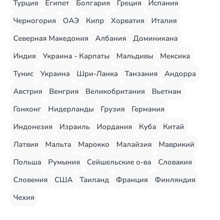
Турция
Египет
Болгария
Греция
Испания
Черногория
ОАЭ
Кипр
Хорватия
Италия
Северная Македония
Албания
Доминикана
Индия
Украина - Карпаты
Мальдивы
Мексика
Тунис
Украина
Шри-Ланка
Танзания
Андорра
Австрия
Венгрия
Великобритания
Вьетнам
Гонконг
Нидерланды
Грузия
Германия
Индонезия
Израиль
Иордания
Куба
Китай
Латвия
Мальта
Марокко
Малайзия
Маврикий
Польша
Румыния
Сейшельские о-ва
Словакия
Словения
США
Таиланд
Франция
Финляндия
Чехия