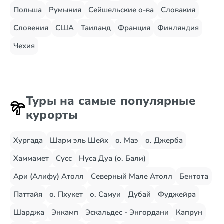
Польша
Румыния
Сейшельские о-ва
Словакия
Словения
США
Таиланд
Франция
Финляндия
Чехия
Туры на самые популярные
курорты
Хургада
Шарм эль Шейх
о. Маэ
о. Джерба
Хаммамет
Сусс
Нуса Дуа (о. Бали)
Ари (Алифу) Атолл
Северный Мале Атолл
Бентота
Паттайя
о. Пхукет
о. Самуи
Дубай
Фуджейра
Шарджа
Энкамп
Эскальдес - Энгордани
Капрун