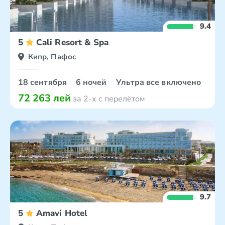
9.4
5
Cali Resort & Spa
Кипр, Пафос
18 сентября
6 ночей
Ультра все включено
72 263 лей
за 2-х с перелётом
9.7
5
Amavi Hotel