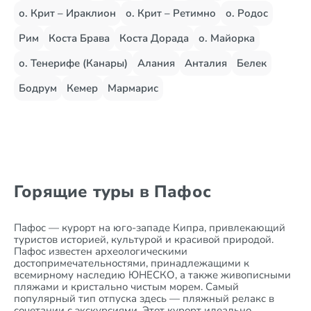
о. Крит – Ираклион
о. Крит – Ретимно
о. Родос
Рим
Коста Брава
Коста Дорада
о. Майорка
о. Тенерифе (Канары)
Алания
Анталия
Белек
Бодрум
Кемер
Мармарис
Горящие туры в Пафос
Пафос — курорт на юго-западе Кипра, привлекающий
туристов историей, культурой и красивой природой.
Пафос известен археологическими
достопримечательностями, принадлежащими к
всемирному наследию ЮНЕСКО, а также живописными
пляжами и кристально чистым морем. Самый
популярный тип отпуска здесь — пляжный релакс в
сочетании с экскурсиями. Этот курорт идеально