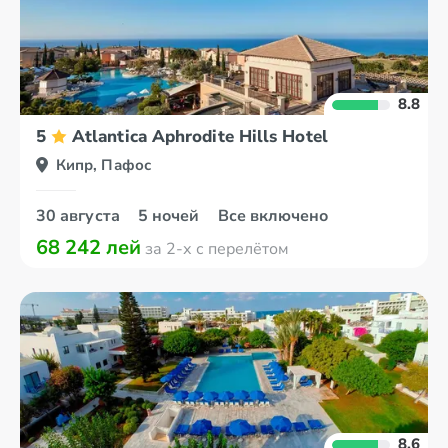
8.8
5
Atlantica Aphrodite Hills Hotel
Кипр, Пафос
30 августа
5 ночей
Все включено
68 242 лей
за 2-х с перелётом
8.6