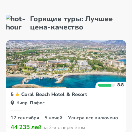
Айя Напа
Лимассол
Горящие туры: Лучшее
Ларнака
Никосия
цена-качество
8.8
5
Coral Beach Hotel & Resort
Кипр, Пафос
17 сентября
5 ночей
Ультра все включено
44 235 лей
за 2-х с перелётом