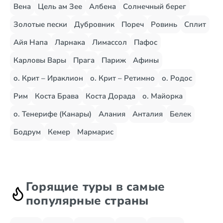
Вена
Цель ам Зее
Албена
Солнечный берег
Золотые пески
Дубровник
Пореч
Ровинь
Сплит
Айя Напа
Ларнака
Лимассол
Пафос
Карловы Вары
Прага
Париж
Афины
о. Крит – Ираклион
о. Крит – Ретимно
о. Родос
Рим
Коста Брава
Коста Дорада
о. Майорка
о. Тенерифе (Канары)
Алания
Анталия
Белек
Бодрум
Кемер
Мармарис
Горящие туры в самые
популярные страны