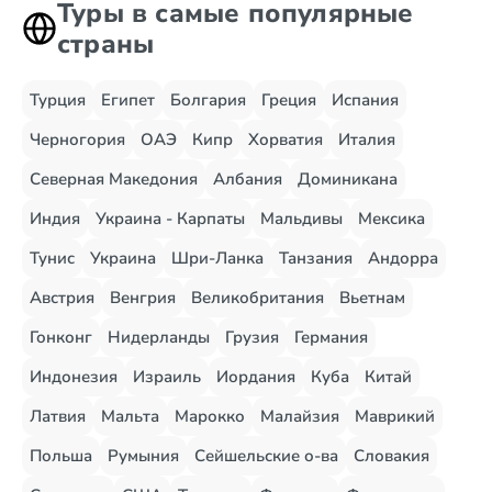
Туры в самые популярные
страны
Турция
Египет
Болгария
Греция
Испания
Черногория
ОАЭ
Кипр
Хорватия
Италия
Северная Македония
Албания
Доминикана
Индия
Украина - Карпаты
Мальдивы
Мексика
Тунис
Украина
Шри-Ланка
Танзания
Андорра
Австрия
Венгрия
Великобритания
Вьетнам
Гонконг
Нидерланды
Грузия
Германия
Индонезия
Израиль
Иордания
Куба
Китай
Латвия
Мальта
Марокко
Малайзия
Маврикий
Польша
Румыния
Сейшельские о-ва
Словакия