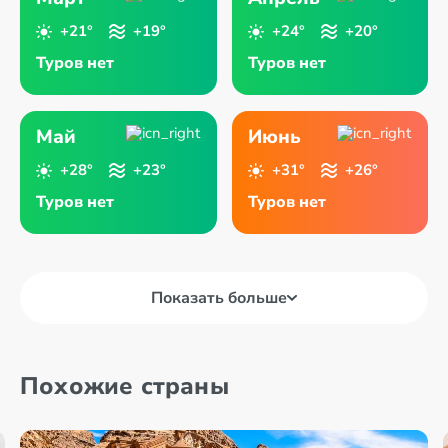
+21°
+19°
+24°
+20°
Туров нет
Туров нет
Май
Июнь
+28°
+23°
+31°
+26°
Туров нет
Туров нет
Показать больше
Похожие страны