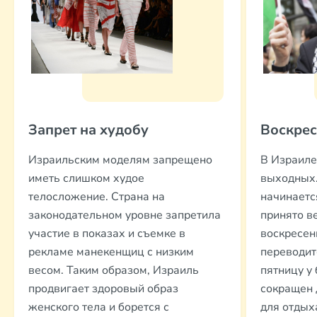
Запрет на худобу
Воскрес
Израильским моделям запрещено
В Израиле
иметь слишком худое
выходных.
телосложение. Страна на
начинаетс
законодательном уровне запретила
принято ве
участие в показах и съемке в
воскресен
рекламе манекенщиц с низким
переводит
весом. Таким образом, Израиль
пятницу у
продвигает здоровый образ
сокращен д
женского тела и борется с
для отдых