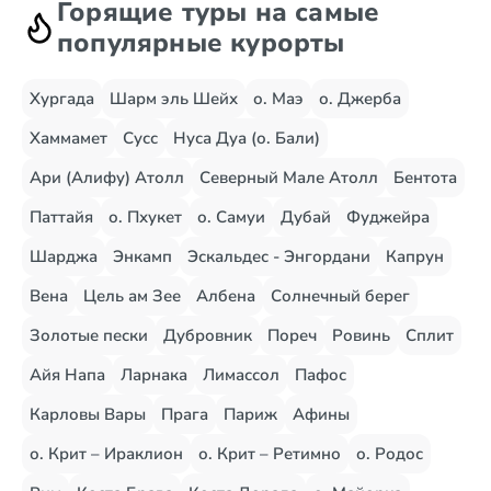
Горящие туры на самые
популярные курорты
Хургада
Шарм эль Шейх
о. Маэ
о. Джерба
Хаммамет
Сусс
Нуса Дуа (о. Бали)
Ари (Алифу) Атолл
Северный Мале Атолл
Бентота
Паттайя
о. Пхукет
о. Самуи
Дубай
Фуджейра
Шарджа
Энкамп
Эскальдес - Энгордани
Капрун
Вена
Цель ам Зее
Албена
Солнечный берег
Золотые пески
Дубровник
Пореч
Ровинь
Сплит
Айя Напа
Ларнака
Лимассол
Пафос
Карловы Вары
Прага
Париж
Афины
о. Крит – Ираклион
о. Крит – Ретимно
о. Родос