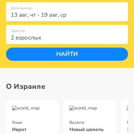
Дата выезда
13 авг
,
чт
-
19 авг
,
ср
Туристы
2 взрослых
НАЙТИ
О Израиле
Язык
Валюта
Мес
Иврит
Новый шекель
10