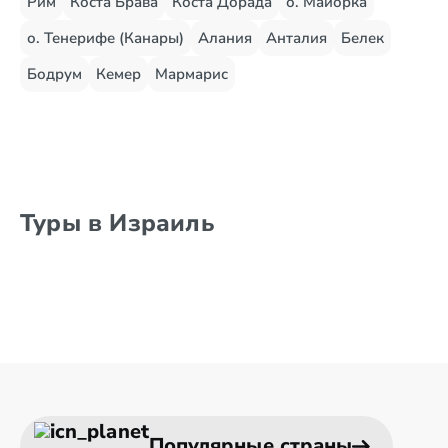
Рим
Коста Брава
Коста Дорада
о. Майорка
о. Тенерифе (Канары)
Алания
Анталия
Белек
Бодрум
Кемер
Мармарис
Туры в Израиль
Популярные страны