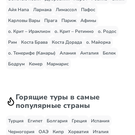
Айя Напа
Ларнака
Лимассол
Пафос
Карловы Вары
Прага
Париж
Афины
о. Крит – Ираклион
о. Крит – Ретимно
о. Родос
Рим
Коста Брава
Коста Дорада
о. Майорка
о. Тенерифе (Канары)
Алания
Анталия
Белек
Бодрум
Кемер
Мармарис
Горящие туры в самые
популярные страны
Турция
Египет
Болгария
Греция
Испания
Черногория
ОАЭ
Кипр
Хорватия
Италия