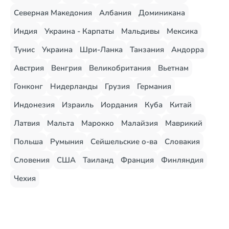
Северная Македония
Албания
Доминикана
Индия
Украина - Карпаты
Мальдивы
Мексика
Тунис
Украина
Шри-Ланка
Танзания
Андорра
Австрия
Венгрия
Великобритания
Вьетнам
Гонконг
Нидерланды
Грузия
Германия
Индонезия
Израиль
Иордания
Куба
Китай
Латвия
Мальта
Марокко
Малайзия
Маврикий
Польша
Румыния
Сейшельские о-ва
Словакия
Словения
США
Таиланд
Франция
Финляндия
Чехия