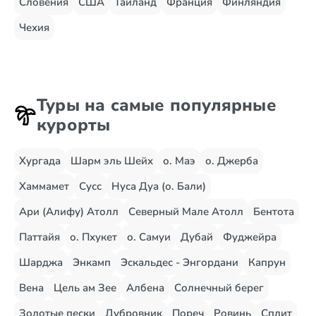
Словения
США
Таиланд
Франция
Финляндия
Чехия
Туры на самые популярные
курорты
Хургада
Шарм эль Шейх
о. Маэ
о. Джерба
Хаммамет
Сусс
Нуса Дуа (о. Бали)
Ари (Алифу) Атолл
Северный Мале Атолл
Бентота
Паттайя
о. Пхукет
о. Самуи
Дубай
Фуджейра
Шарджа
Энкамп
Эскальдес - Энгордани
Капрун
Вена
Цель ам Зее
Албена
Солнечный берег
Золотые пески
Дубровник
Пореч
Ровинь
Сплит