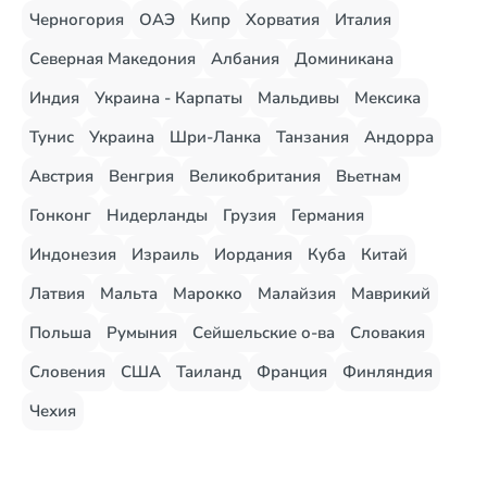
Черногория
ОАЭ
Кипр
Хорватия
Италия
Северная Македония
Албания
Доминикана
Индия
Украина - Карпаты
Мальдивы
Мексика
Тунис
Украина
Шри-Ланка
Танзания
Андорра
Австрия
Венгрия
Великобритания
Вьетнам
Гонконг
Нидерланды
Грузия
Германия
Индонезия
Израиль
Иордания
Куба
Китай
Латвия
Мальта
Марокко
Малайзия
Маврикий
Польша
Румыния
Сейшельские о-ва
Словакия
Словения
США
Таиланд
Франция
Финляндия
Чехия