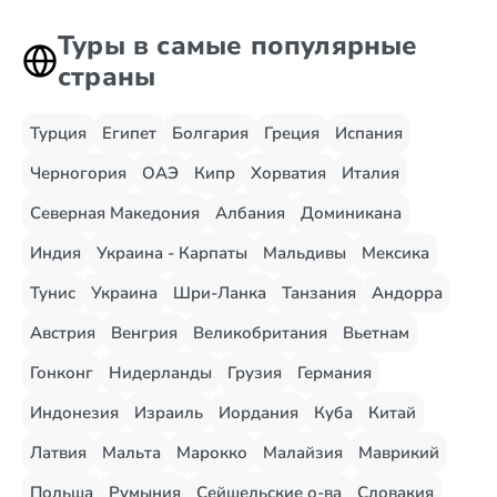
Туры в самые популярные
страны
Турция
Египет
Болгария
Греция
Испания
Черногория
ОАЭ
Кипр
Хорватия
Италия
Северная Македония
Албания
Доминикана
Индия
Украина - Карпаты
Мальдивы
Мексика
Тунис
Украина
Шри-Ланка
Танзания
Андорра
Австрия
Венгрия
Великобритания
Вьетнам
Гонконг
Нидерланды
Грузия
Германия
Индонезия
Израиль
Иордания
Куба
Китай
Латвия
Мальта
Марокко
Малайзия
Маврикий
Польша
Румыния
Сейшельские о-ва
Словакия