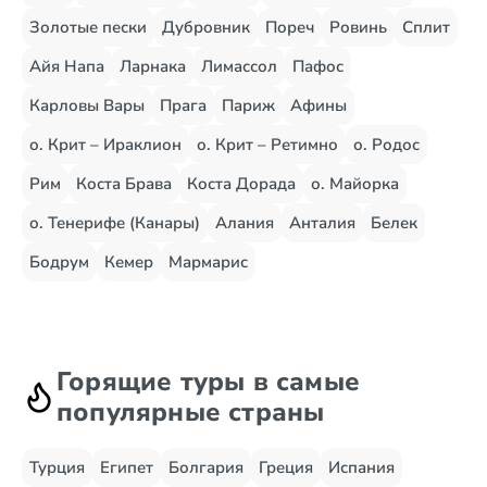
Золотые пески
Дубровник
Пореч
Ровинь
Сплит
Айя Напа
Ларнака
Лимассол
Пафос
Карловы Вары
Прага
Париж
Афины
о. Крит – Ираклион
о. Крит – Ретимно
о. Родос
Рим
Коста Брава
Коста Дорада
о. Майорка
о. Тенерифе (Канары)
Алания
Анталия
Белек
Бодрум
Кемер
Мармарис
Горящие туры в самые
популярные страны
Турция
Египет
Болгария
Греция
Испания