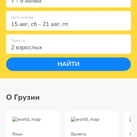
7 - 9 ночей
Дата выезда
15 авг
,
сб
-
21 авг
,
пт
Туристы
2 взрослых
НАЙТИ
О Грузии
Язык
Валюта
Мес