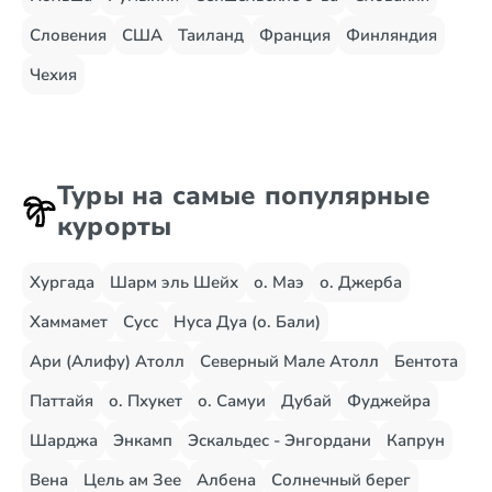
Словения
США
Таиланд
Франция
Финляндия
Чехия
Туры на самые популярные
курорты
Хургада
Шарм эль Шейх
о. Маэ
о. Джерба
Хаммамет
Сусс
Нуса Дуа (о. Бали)
Ари (Алифу) Атолл
Северный Мале Атолл
Бентота
Паттайя
о. Пхукет
о. Самуи
Дубай
Фуджейра
Шарджа
Энкамп
Эскальдес - Энгордани
Капрун
Вена
Цель ам Зее
Албена
Солнечный берег