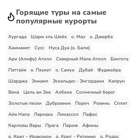
Горящие туры на самые
популярные курорты
Хургада
Шарм эль Шейх
о. Маэ
о. Джерба
Хаммамет
Сусс
Нуса Дуа (о. Бали)
Ари (Алифу) Атолл
Северный Мале Атолл
Бентота
Паттайя
о. Пхукет
о. Самуи
Дубай
Фуджейра
Шарджа
Энкамп
Эскальдес - Энгордани
Капрун
Вена
Цель ам Зее
Албена
Солнечный берег
Золотые пески
Дубровник
Пореч
Ровинь
Сплит
Айя Напа
Ларнака
Лимассол
Пафос
Карловы Вары
Прага
Париж
Афины
о. Крит – Ираклион
о. Крит – Ретимно
о. Родос