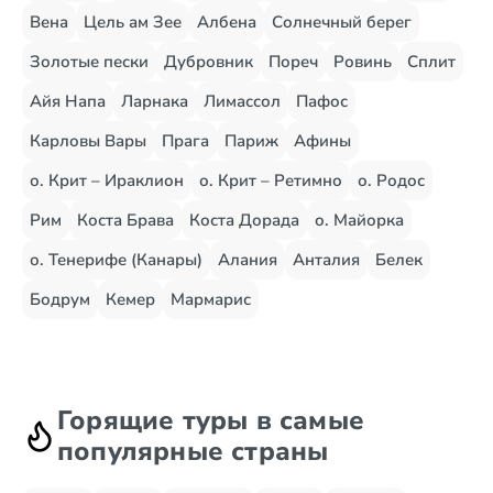
Вена
Цель ам Зее
Албена
Солнечный берег
Золотые пески
Дубровник
Пореч
Ровинь
Сплит
Айя Напа
Ларнака
Лимассол
Пафос
Карловы Вары
Прага
Париж
Афины
о. Крит – Ираклион
о. Крит – Ретимно
о. Родос
Рим
Коста Брава
Коста Дорада
о. Майорка
о. Тенерифе (Канары)
Алания
Анталия
Белек
Бодрум
Кемер
Мармарис
Горящие туры в самые
популярные страны