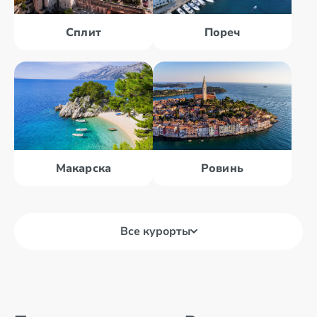
Сплит
Пореч
Макарска
Ровинь
Все курорты
Башка Вода
Брела