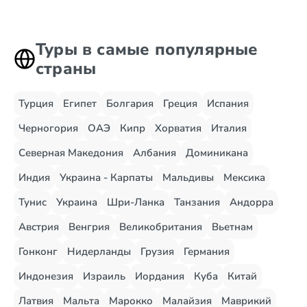
Туры в самые популярные
страны
Турция
Египет
Болгария
Греция
Испания
Черногория
ОАЭ
Кипр
Хорватия
Италия
Северная Македония
Албания
Доминикана
Индия
Украина - Карпаты
Мальдивы
Мексика
Тунис
Украина
Шри-Ланка
Танзания
Андорра
Австрия
Венгрия
Великобритания
Вьетнам
Гонконг
Нидерланды
Грузия
Германия
Индонезия
Израиль
Иордания
Куба
Китай
Латвия
Мальта
Марокко
Малайзия
Маврикий