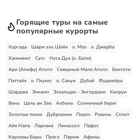
Горящие туры на самые
популярные курорты
Хургада
Шарм эль Шейх
о. Маэ
о. Джерба
Хаммамет
Сусс
Нуса Дуа (о. Бали)
Ари (Алифу) Атолл
Северный Мале Атолл
Бентота
Паттайя
о. Пхукет
о. Самуи
Дубай
Фуджейра
Шарджа
Энкамп
Эскальдес - Энгордани
Капрун
Вена
Цель ам Зее
Албена
Солнечный берег
Золотые пески
Дубровник
Пореч
Ровинь
Сплит
Айя Напа
Ларнака
Лимассол
Пафос
Карловы Вары
Прага
Париж
Афины