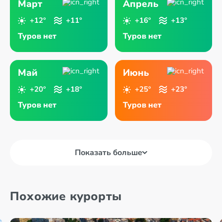
Март
Апрель
+12°
+11°
+16°
+13°
Туров нет
Туров нет
Май
Июнь
+20°
+18°
+25°
+23°
Туров нет
Туров нет
Показать больше
Похожие курорты