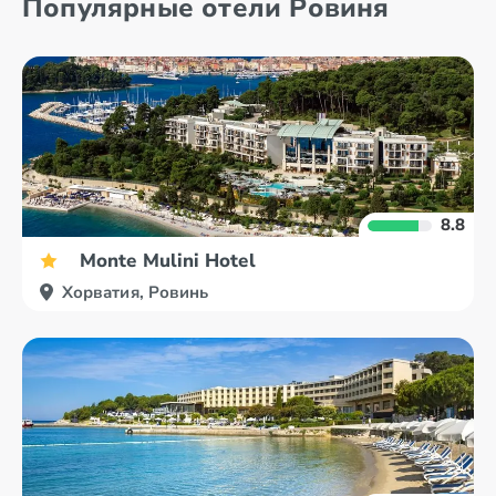
Популярные отели Ровиня
Биоград
Вела Лука
8.8
Monte Mulini Hotel
Хорватия, Ровинь