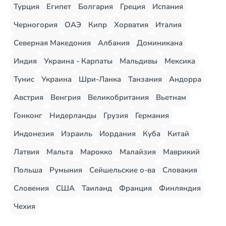
Турция
Египет
Болгария
Греция
Испания
Черногория
ОАЭ
Кипр
Хорватия
Италия
Северная Македония
Албания
Доминикана
Индия
Украина - Карпаты
Мальдивы
Мексика
Тунис
Украина
Шри-Ланка
Танзания
Андорра
Австрия
Венгрия
Великобритания
Вьетнам
Гонконг
Нидерланды
Грузия
Германия
Индонезия
Израиль
Иордания
Куба
Китай
Латвия
Мальта
Марокко
Малайзия
Маврикий
Польша
Румыния
Сейшельские о-ва
Словакия
Словения
США
Таиланд
Франция
Финляндия
Чехия