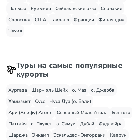
Польша
Румыния
Сейшельские о-ва
Словакия
Словения
США
Таиланд
Франция
Финляндия
Чехия
Туры на самые популярные
курорты
Хургада
Шарм эль Шейх
о. Маэ
о. Джерба
Хаммамет
Сусс
Нуса Дуа (о. Бали)
Ари (Алифу) Атолл
Северный Мале Атолл
Бентота
Паттайя
о. Пхукет
о. Самуи
Дубай
Фуджейра
Шарджа
Энкамп
Эскальдес - Энгордани
Капрун