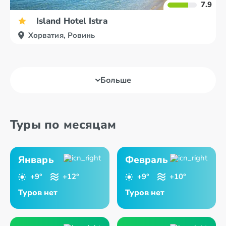
7.9
Island Hotel Istra
Хорватия, Ровинь
Больше
Туры по месяцам
Январь
Февраль
+9°
+12°
+9°
+10°
Туров нет
Туров нет