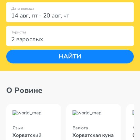
Дата выезда
14 авг
,
пт
-
20 авг
,
чт
Туристы
2 взрослых
НАЙТИ
О Ровине
Язык
Валюта
Мес
Хорватский
Хорватская куна
08