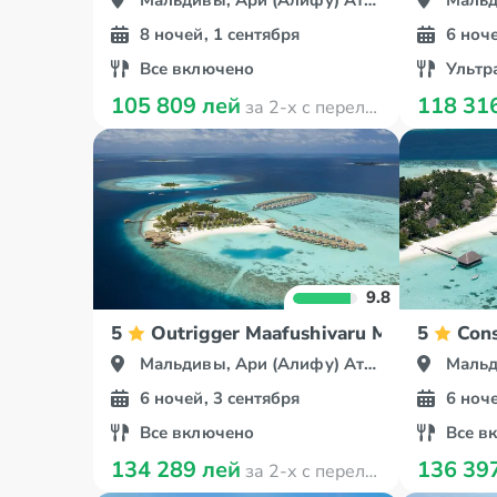
Мальдивы, Ари (Алифу) Атолл
Мальди
8 ночей, 1 сентября
6 ноче
Все включено
Ультр
105 809 лей
118 31
за 2-х с перелётом
9.8
5
Outrigger Maafushivaru Maldives
5
Con
Мальдивы, Ари (Алифу) Атолл
Мальди
6 ночей, 3 сентября
6 ноче
Все включено
Все в
134 289 лей
136 39
за 2-х с перелётом