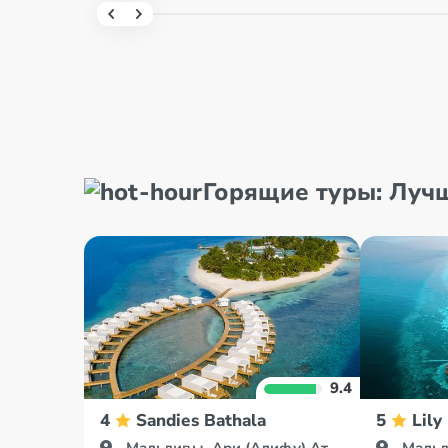
Горящие туры: Луч
9.4
4
Sandies Bathala
5
Lily