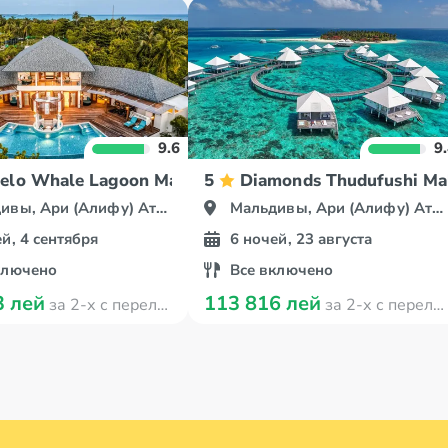
9.6
9
celo Whale Lagoon Maldives
5
Diamonds Thudufushi Ma
вы, Ари (Алифу) Атолл
Мальдивы, Ари (Алифу) Атолл
й, 4 сентября
6 ночей, 23 августа
ключено
Все включено
3 лей
113 816 лей
за 2-х с перелётом
за 2-х с перелётом