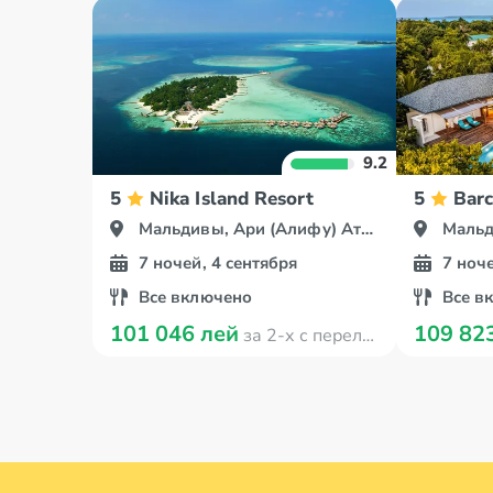
9.2
5
Nika Island Resort
5
Bar
Мальдивы, Ари (Алифу) Атолл
Мальди
7 ночей, 4 сентября
7 ноче
Все включено
Все в
101 046 лей
109 82
за 2-х с перелётом