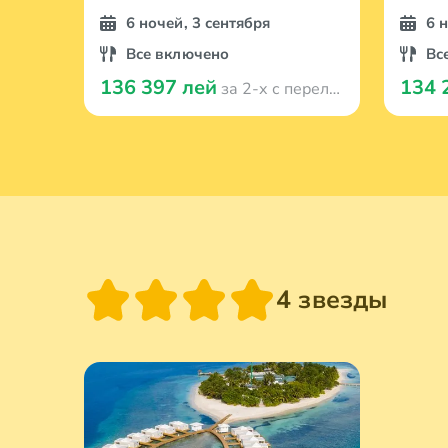
6 ночей, 3 сентября
6 
Все включено
Вс
136 397 лей
134 
за 2-х с перелётом
4 звезды