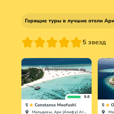
Горящие туры в лучшие отели Ар
5 звезд
9.8
5
Constance Moofushi
5
O
Мальдивы, Ари (Алифу) Атолл
Ма