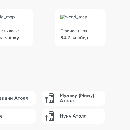
ость кофе
Стоимость еды
за чашку
$4.2 за обед
Мулаку (Миму)
вияни Атолл
Атолл
е
Нуну Атолл