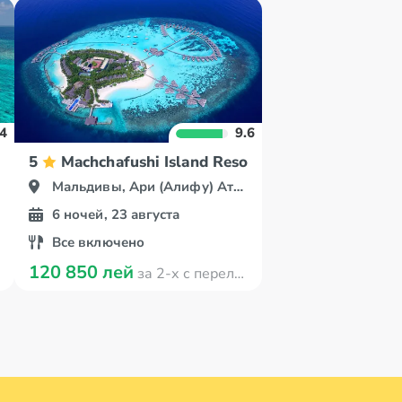
.4
9.6
ldives
5
Machchafushi Island Resort & Spa Maldives
Мальдивы, Ари (Алифу) Атолл
6 ночей, 23 августа
Все включено
120 850 лей
за 2-х с перелётом