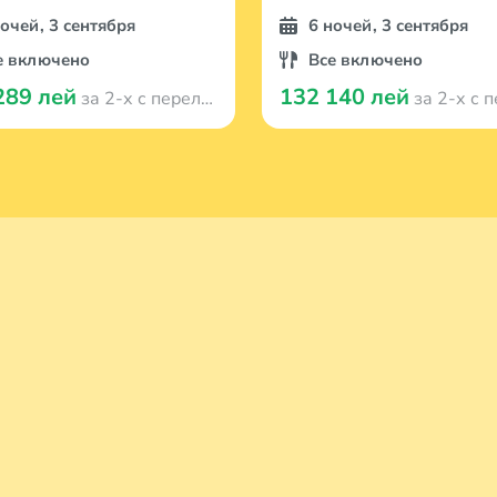
ночей, 3 сентября
6 ночей, 3 сентября
е включено
Все включено
289 лей
132 140 лей
за 2-х с перелётом
за 2-х с пер