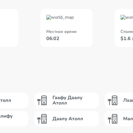
Местное время
Стоим
06:02
$1.6 
Гаафу Даалу
Атолл
Лха
Атолл
Алифу
Даалу Атолл
Мал