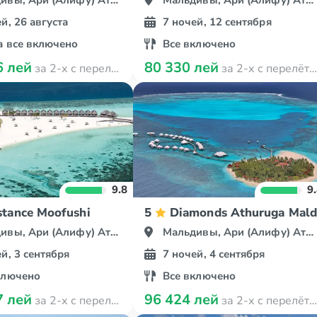
вы, Ари (Алифу) Атолл
Мальдивы, Ари (Алифу) Атолл
й, 26 августа
7 ночей, 12 сентября
а все включено
Все включено
6 лей
80 330 лей
за 2-х с перелётом
за 2-х с перелётом
9.8
9
stance Moofushi
5
Diamonds Athuruga Maldi
вы, Ари (Алифу) Атолл
Мальдивы, Ари (Алифу) Атолл
й, 3 сентября
7 ночей, 4 сентября
ключено
Все включено
7 лей
96 424 лей
за 2-х с перелётом
за 2-х с перелётом