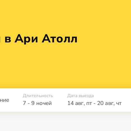
 в Ари Атолл
Длительность
Дата выезда
ние
7 - 9 ночей
14 авг
,
пт
-
20 авг
,
чт