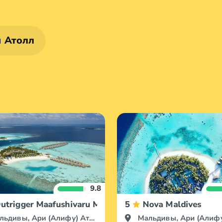
и Атолл
9.8
utrigger Maafushivaru Maldives
5
Nova Maldives
льдивы, Ари (Алифу) Атолл
Мальдивы, Ари (Алифу) 