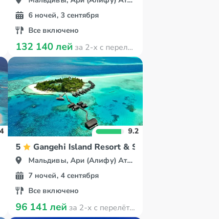
Мальдивы, Ари (Алифу) Атолл
6 ночей, 3 сентября
Все включено
132 140 лей
за 2-х с перелётом
.4
9.2
ves Resort & Spa
5
Gangehi Island Resort & Spa
Мальдивы, Ари (Алифу) Атолл
7 ночей, 4 сентября
Все включено
96 141 лей
за 2-х с перелётом