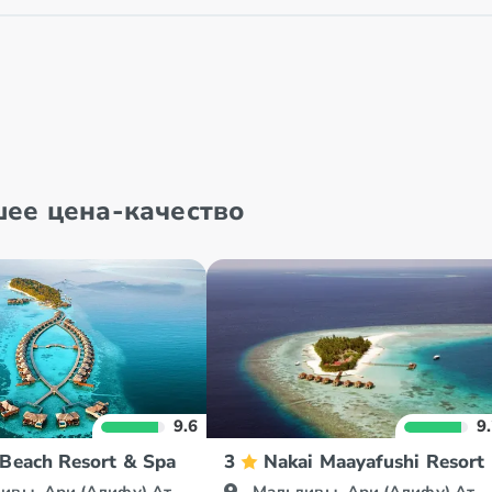
шее цена-качество
9.6
9
 Beach Resort & Spa
3
Nakai Maayafushi Resort