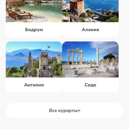
Бодрум
Алания
Анталия
Сиде
Все курорты