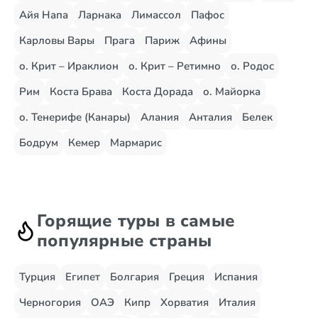
Айя Напа
Ларнака
Лимассол
Пафос
Карловы Вары
Прага
Париж
Афины
о. Крит – Ираклион
о. Крит – Ретимно
о. Родос
Рим
Коста Брава
Коста Дорада
о. Майорка
о. Тенерифе (Канары)
Алания
Анталия
Белек
Бодрум
Кемер
Мармарис
Горящие туры в самые
популярные страны
Турция
Египет
Болгария
Греция
Испания
Черногория
ОАЭ
Кипр
Хорватия
Италия