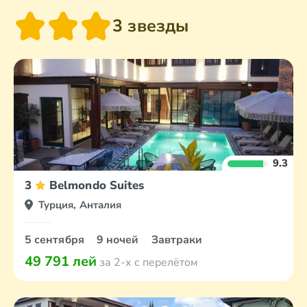
3 звезды
9.3
3
Belmondo Suites
Турция, Анталия
5 сентября
9 ночей
Завтраки
49 791 лей
за 2-х с перелётом