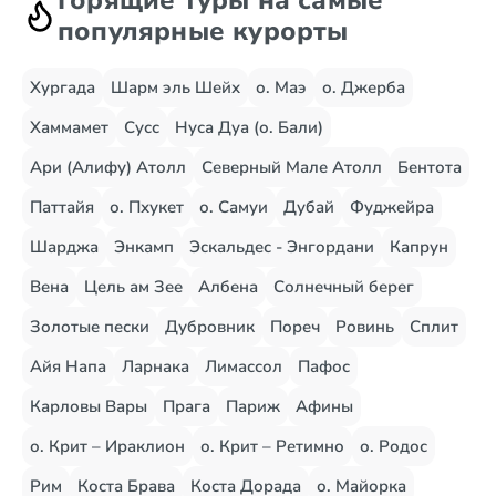
Горящие туры на самые
популярные курорты
Хургада
Шарм эль Шейх
о. Маэ
о. Джерба
Хаммамет
Сусс
Нуса Дуа (о. Бали)
Ари (Алифу) Атолл
Северный Мале Атолл
Бентота
Паттайя
о. Пхукет
о. Самуи
Дубай
Фуджейра
Шарджа
Энкамп
Эскальдес - Энгордани
Капрун
Вена
Цель ам Зее
Албена
Солнечный берег
Золотые пески
Дубровник
Пореч
Ровинь
Сплит
Айя Напа
Ларнака
Лимассол
Пафос
Карловы Вары
Прага
Париж
Афины
о. Крит – Ираклион
о. Крит – Ретимно
о. Родос
Рим
Коста Брава
Коста Дорада
о. Майорка