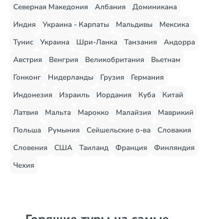
Северная Македония
Албания
Доминикана
Индия
Украина - Карпаты
Мальдивы
Мексика
Тунис
Украина
Шри-Ланка
Танзания
Андорра
Австрия
Венгрия
Великобритания
Вьетнам
Гонконг
Нидерланды
Грузия
Германия
Индонезия
Израиль
Иордания
Куба
Китай
Латвия
Мальта
Марокко
Малайзия
Маврикий
Польша
Румыния
Сейшельские о-ва
Словакия
Словения
США
Таиланд
Франция
Финляндия
Чехия