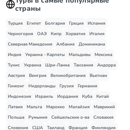
Туры в самые популярные
страны
Турция
Египет
Болгария
Греция
Испания
Черногория
ОАЭ
Кипр
Хорватия
Италия
Северная Македония
Албания
Доминикана
Индия
Украина - Карпаты
Мальдивы
Мексика
Тунис
Украина
Шри-Ланка
Танзания
Андорра
Австрия
Венгрия
Великобритания
Вьетнам
Гонконг
Нидерланды
Грузия
Германия
Индонезия
Израиль
Иордания
Куба
Китай
Латвия
Мальта
Марокко
Малайзия
Маврикий
Польша
Румыния
Сейшельские о-ва
Словакия
Словения
США
Таиланд
Франция
Финляндия