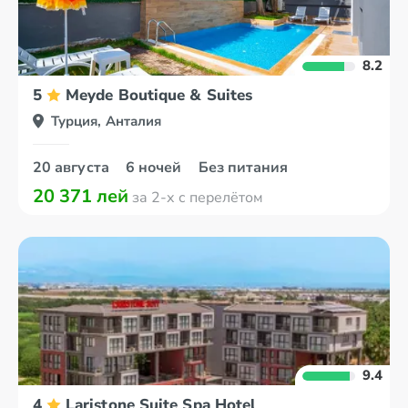
8.2
5
Meyde Boutique & Suites
Турция, Анталия
20 августа
6 ночей
Без питания
20 371 лей
за 2-х с перелётом
9.4
4
Laristone Suite Spa Hotel