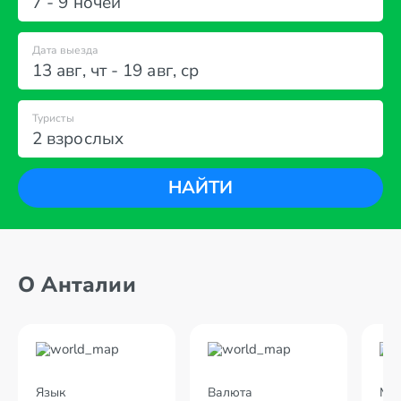
7 - 9 ночей
Дата выезда
13 авг
,
чт
-
19 авг
,
ср
Туристы
2 взрослых
НАЙТИ
О Анталии
Язык
Валюта
Мес