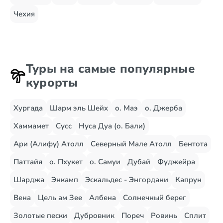
Чехия
Туры на самые популярные
курорты
Хургада
Шарм эль Шейх
о. Маэ
о. Джерба
Хаммамет
Сусс
Нуса Дуа (о. Бали)
Ари (Алифу) Атолл
Северный Мале Атолл
Бентота
Паттайя
о. Пхукет
о. Самуи
Дубай
Фуджейра
Шарджа
Энкамп
Эскальдес - Энгордани
Капрун
Вена
Цель ам Зее
Албена
Солнечный берег
Золотые пески
Дубровник
Пореч
Ровинь
Сплит