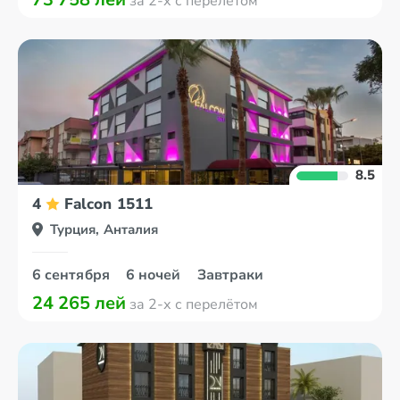
за 2-х с перелётом
8.5
4
Falcon 1511
Турция, Анталия
6 сентября
6 ночей
Завтраки
24 265 лей
за 2-х с перелётом