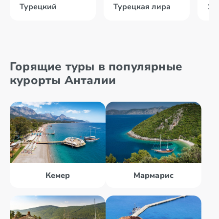
Турецкий
Турецкая лира
16
Горящие туры в популярные
курорты Анталии
Кемер
Мармарис