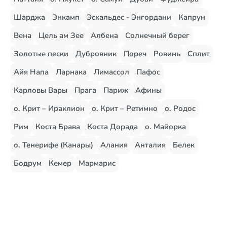
Шарджа
Энкамп
Эскальдес - Энгордани
Капрун
Вена
Цель ам Зее
Албена
Солнечный берег
Золотые пески
Дубровник
Пореч
Ровинь
Сплит
Айя Напа
Ларнака
Лимассол
Пафос
Карловы Вары
Прага
Париж
Афины
о. Крит – Ираклион
о. Крит – Ретимно
о. Родос
Рим
Коста Брава
Коста Дорада
о. Майорка
о. Тенерифе (Канары)
Алания
Анталия
Белек
Бодрум
Кемер
Мармарис