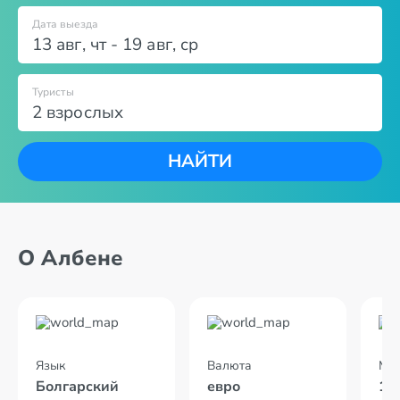
Дата выезда
13 авг
,
чт
-
19 авг
,
ср
Туристы
2 взрослых
НАЙТИ
О Албене
Язык
Валюта
Мес
Болгарский
евро
13