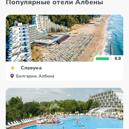
Популярные отели Албены
Банско
Елените
8.8
Славуна
Болгария, Албена