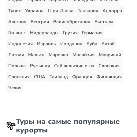
Тунис
Украина
Шри-Ланка
Танзания
Андорра
Австрия
Венгрия
Великобритания
Вьетнам
Гонконг
Нидерланды
Грузия
Германия
Индонезия
Израиль
Иордания
Куба
Китай
Латвия
Мальта
Марокко
Малайзия
Маврикий
Польша
Румыния
Сейшельские о-ва
Словакия
Словения
США
Таиланд
Франция
Финляндия
Чехия
Туры на самые популярные
курорты