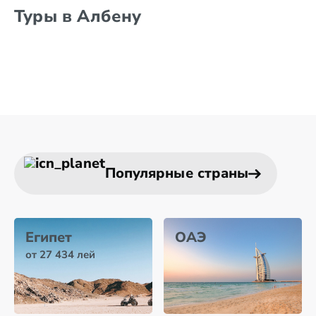
Туры в Албену
Популярные страны
Египет
ОАЭ
от 27 434 лей