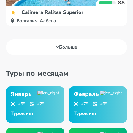
8.5
Calimera Ralitsa Superior
Болгария, Албена
Больше
Туры по месяцам
Январь
Февраль
+5°
+7°
+7°
+6°
Туров нет
Туров нет