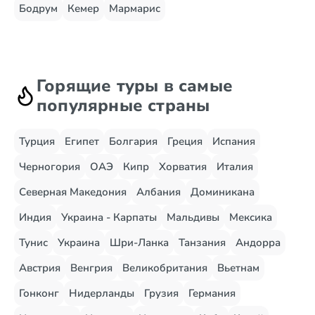
Бодрум
Кемер
Мармарис
Горящие туры в самые
популярные страны
Турция
Египет
Болгария
Греция
Испания
Черногория
ОАЭ
Кипр
Хорватия
Италия
Северная Македония
Албания
Доминикана
Индия
Украина - Карпаты
Мальдивы
Мексика
Тунис
Украина
Шри-Ланка
Танзания
Андорра
Австрия
Венгрия
Великобритания
Вьетнам
Гонконг
Нидерланды
Грузия
Германия