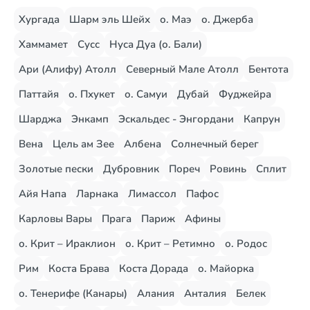
Хургада
Шарм эль Шейх
о. Маэ
о. Джерба
Хаммамет
Сусс
Нуса Дуа (о. Бали)
Ари (Алифу) Атолл
Северный Мале Атолл
Бентота
Паттайя
о. Пхукет
о. Самуи
Дубай
Фуджейра
Шарджа
Энкамп
Эскальдес - Энгордани
Капрун
Вена
Цель ам Зее
Албена
Солнечный берег
Золотые пески
Дубровник
Пореч
Ровинь
Сплит
Айя Напа
Ларнака
Лимассол
Пафос
Карловы Вары
Прага
Париж
Афины
о. Крит – Ираклион
о. Крит – Ретимно
о. Родос
Рим
Коста Брава
Коста Дорада
о. Майорка
о. Тенерифе (Канары)
Алания
Анталия
Белек