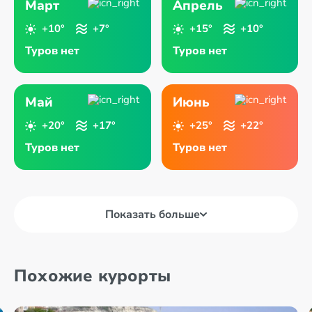
Март
Апрель
+10°
+7°
+15°
+10°
Туров нет
Туров нет
Май
Июнь
+20°
+17°
+25°
+22°
Туров нет
Туров нет
Показать больше
Похожие курорты