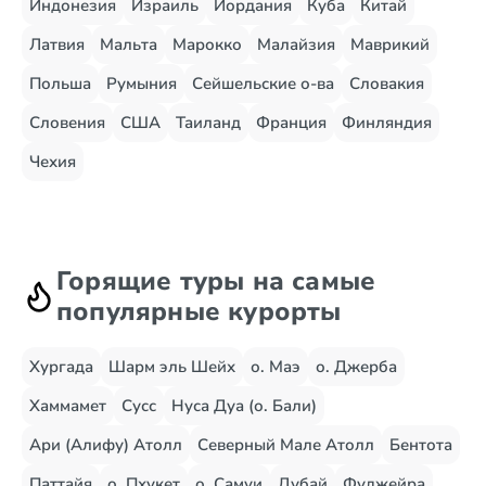
Индонезия
Израиль
Иордания
Куба
Китай
Латвия
Мальта
Марокко
Малайзия
Маврикий
Польша
Румыния
Сейшельские о-ва
Словакия
Словения
США
Таиланд
Франция
Финляндия
Чехия
Горящие туры на самые
популярные курорты
Хургада
Шарм эль Шейх
о. Маэ
о. Джерба
Хаммамет
Сусс
Нуса Дуа (о. Бали)
Ари (Алифу) Атолл
Северный Мале Атолл
Бентота
Паттайя
о. Пхукет
о. Самуи
Дубай
Фуджейра