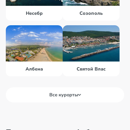
Несебр
Созополь
Албена
Святой Влас
Все курорты
Балчик
Дюни