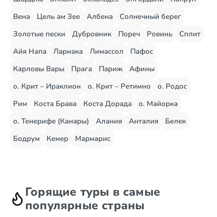
Вена
Цель ам Зее
Албена
Солнечный берег
Золотые пески
Дубровник
Пореч
Ровинь
Сплит
Айя Напа
Ларнака
Лимассол
Пафос
Карловы Вары
Прага
Париж
Афины
о. Крит – Ираклион
о. Крит – Ретимно
о. Родос
Рим
Коста Брава
Коста Дорада
о. Майорка
о. Тенерифе (Канары)
Алания
Анталия
Белек
Бодрум
Кемер
Мармарис
Горящие туры в самые
популярные страны