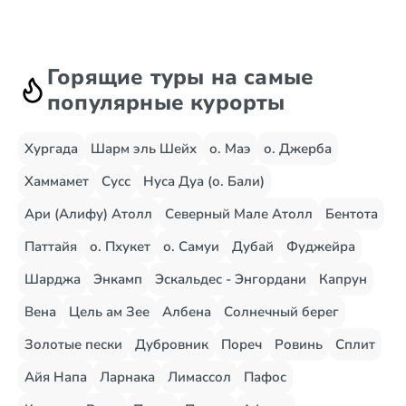
Горящие туры на самые
популярные курорты
Хургада
Шарм эль Шейх
о. Маэ
о. Джерба
Хаммамет
Сусс
Нуса Дуа (о. Бали)
Ари (Алифу) Атолл
Северный Мале Атолл
Бентота
Паттайя
о. Пхукет
о. Самуи
Дубай
Фуджейра
Шарджа
Энкамп
Эскальдес - Энгордани
Капрун
Вена
Цель ам Зее
Албена
Солнечный берег
Золотые пески
Дубровник
Пореч
Ровинь
Сплит
Айя Напа
Ларнака
Лимассол
Пафос