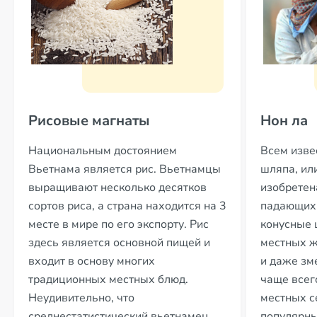
Рисовые магнаты
Нон ла
Национальным достоянием
Всем изве
Вьетнама является рис. Вьетнамцы
шляпа, или
выращивают несколько десятков
изобретен
сортов риса, а страна находится на 3
падающих 
месте в мире по его экспорту. Рис
конусные
здесь является основной пищей и
местных ж
входит в основу многих
и даже зм
традиционных местных блюд.
чаще всег
Неудивительно, что
местных с
среднестатистический вьетнамец
популярны