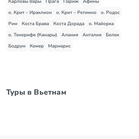
Карловы Вары
Прага
Париж
Афины
о. Крит – Ираклион
о. Крит – Ретимно
о. Родос
Рим
Коста Брава
Коста Дорада
о. Майорка
о. Тенерифе (Канары)
Алания
Анталия
Белек
Бодрум
Кемер
Мармарис
Туры в Вьетнам