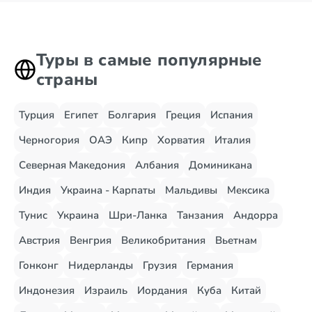
Туры в самые популярные
страны
Турция
Египет
Болгария
Греция
Испания
Черногория
ОАЭ
Кипр
Хорватия
Италия
Северная Македония
Албания
Доминикана
Индия
Украина - Карпаты
Мальдивы
Мексика
Тунис
Украина
Шри-Ланка
Танзания
Андорра
Австрия
Венгрия
Великобритания
Вьетнам
Гонконг
Нидерланды
Грузия
Германия
Индонезия
Израиль
Иордания
Куба
Китай