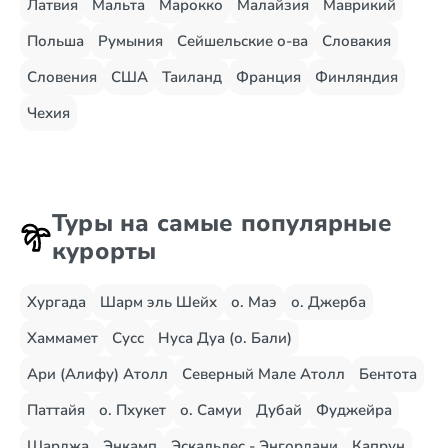
Латвия
Мальта
Марокко
Малайзия
Маврикий
Польша
Румыния
Сейшельские о-ва
Словакия
Словения
США
Таиланд
Франция
Финляндия
Чехия
Туры на самые популярные
курорты
Хургада
Шарм эль Шейх
о. Маэ
о. Джерба
Хаммамет
Сусс
Нуса Дуа (о. Бали)
Ари (Алифу) Атолл
Северный Мале Атолл
Бентота
Паттайя
о. Пхукет
о. Самуи
Дубай
Фуджейра
Шарджа
Энкамп
Эскальдес - Энгордани
Капрун