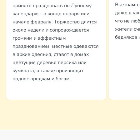
Вьетнамцы
принято праздновать по Лунному
даже в уж
календарю – в конце января или
что не лю
начале февраля. Торжество длится
жители сч
около недели и сопровождается
бедняков 
громким и эффектным
празднованием: местные одеваются
в яркие одеяния, ставят в домах
цветущие деревья персика или
кумквата, а также производят
поднос предкам и богам.