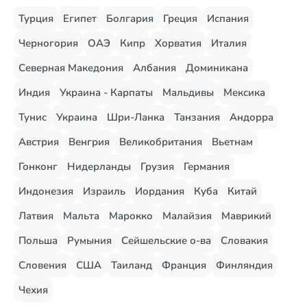
Турция
Египет
Болгария
Греция
Испания
Черногория
ОАЭ
Кипр
Хорватия
Италия
Северная Македония
Албания
Доминикана
Индия
Украина - Карпаты
Мальдивы
Мексика
Тунис
Украина
Шри-Ланка
Танзания
Андорра
Австрия
Венгрия
Великобритания
Вьетнам
Гонконг
Нидерланды
Грузия
Германия
Индонезия
Израиль
Иордания
Куба
Китай
Латвия
Мальта
Марокко
Малайзия
Маврикий
Польша
Румыния
Сейшельские о-ва
Словакия
Словения
США
Таиланд
Франция
Финляндия
Чехия