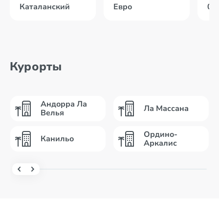
Каталанский
Евро
07
Курорты
Андорра Ла
Ла Массана
Велья
Ордино-
Канильо
Аркалис