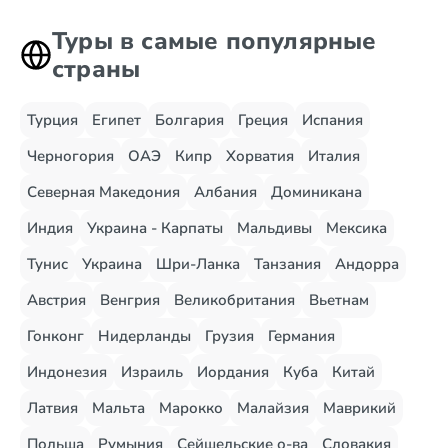
Туры в самые популярные
страны
Турция
Египет
Болгария
Греция
Испания
Черногория
ОАЭ
Кипр
Хорватия
Италия
Северная Македония
Албания
Доминикана
Индия
Украина - Карпаты
Мальдивы
Мексика
Тунис
Украина
Шри-Ланка
Танзания
Андорра
Австрия
Венгрия
Великобритания
Вьетнам
Гонконг
Нидерланды
Грузия
Германия
Индонезия
Израиль
Иордания
Куба
Китай
Латвия
Мальта
Марокко
Малайзия
Маврикий
Польша
Румыния
Сейшельские о-ва
Словакия