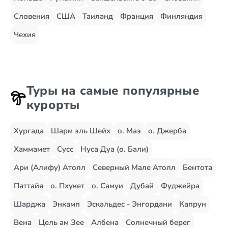
Словения
США
Таиланд
Франция
Финляндия
Чехия
Туры на самые популярные
курорты
Хургада
Шарм эль Шейх
о. Маэ
о. Джерба
Хаммамет
Сусс
Нуса Дуа (о. Бали)
Ари (Алифу) Атолл
Северный Мале Атолл
Бентота
Паттайя
о. Пхукет
о. Самуи
Дубай
Фуджейра
Шарджа
Энкамп
Эскальдес - Энгордани
Капрун
Вена
Цель ам Зее
Албена
Солнечный берег