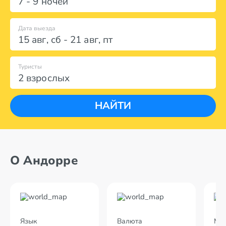
7 - 9 ночей
Дата выезда
15 авг
,
сб
-
21 авг
,
пт
Туристы
2 взрослых
НАЙТИ
О Андорре
Язык
Валюта
Мес