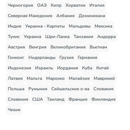
Черногория
ОАЭ
Кипр
Хорватия
Италия
Северная Македония
Албания
Доминикана
Индия
Украина - Карпаты
Мальдивы
Мексика
Тунис
Украина
Шри-Ланка
Танзания
Андорра
Австрия
Венгрия
Великобритания
Вьетнам
Гонконг
Нидерланды
Грузия
Германия
Индонезия
Израиль
Иордания
Куба
Китай
Латвия
Мальта
Марокко
Малайзия
Маврикий
Польша
Румыния
Сейшельские о-ва
Словакия
Словения
США
Таиланд
Франция
Финляндия
Чехия