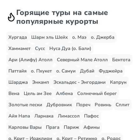
Горящие туры на самые
популярные курорты
Хургада
Шарм эль Шейх
о. Маэ
о. Джерба
Хаммамет
Сусс
Нуса Дуа (о. Бали)
Ари (Алифу) Атолл
Северный Мале Атолл
Бентота
Паттайя
о. Пхукет
о. Самуи
Дубай
Фуджейра
Шарджа
Энкамп
Эскальдес - Энгордани
Капрун
Вена
Цель ам Зее
Албена
Солнечный берег
Золотые пески
Дубровник
Пореч
Ровинь
Сплит
Айя Напа
Ларнака
Лимассол
Пафос
Карловы Вары
Прага
Париж
Афины
о. Крит – Ираклион
о. Крит – Ретимно
о. Родос