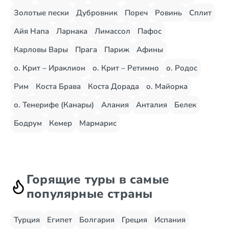
Золотые пески
Дубровник
Пореч
Ровинь
Сплит
Айя Напа
Ларнака
Лимассол
Пафос
Карловы Вары
Прага
Париж
Афины
о. Крит – Ираклион
о. Крит – Ретимно
о. Родос
Рим
Коста Брава
Коста Дорада
о. Майорка
о. Тенерифе (Канары)
Алания
Анталия
Белек
Бодрум
Кемер
Мармарис
Горящие туры в самые
популярные страны
Турция
Египет
Болгария
Греция
Испания