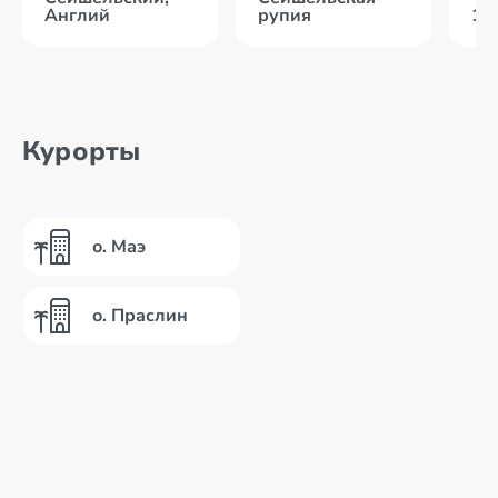
Англий
рупия
10
Курорты
о. Маэ
о. Праслин