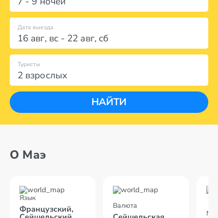
7 - 9 ночей
Дата выезда
16 авг
,
вс
-
22 авг
,
сб
Туристы
2 взрослых
НАЙТИ
О Маэ
Язык
Валюта
Французский,
Мес
Сейшельский,
Сейшельская