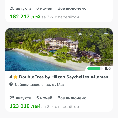
25 августа
6 ночей
Все включено
162 217 лей
за 2-х с перелётом
8.6
4
DoubleTree by Hilton Seychelles Allamanda R
Сейшельские о-ва, о. Маэ
25 августа
6 ночей
Все включено
123 018 лей
за 2-х с перелётом