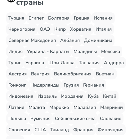
страны
Турция
Египет
Болгария
Греция
Испания
Черногория
ОАЭ
Кипр
Хорватия
Италия
Северная Македония
Албания
Доминикана
Индия
Украина - Карпаты
Мальдивы
Мексика
Тунис
Украина
Шри-Ланка
Танзания
Андорра
Австрия
Венгрия
Великобритания
Вьетнам
Гонконг
Нидерланды
Грузия
Германия
Индонезия
Израиль
Иордания
Куба
Китай
Латвия
Мальта
Марокко
Малайзия
Маврикий
Польша
Румыния
Сейшельские о-ва
Словакия
Словения
США
Таиланд
Франция
Финляндия