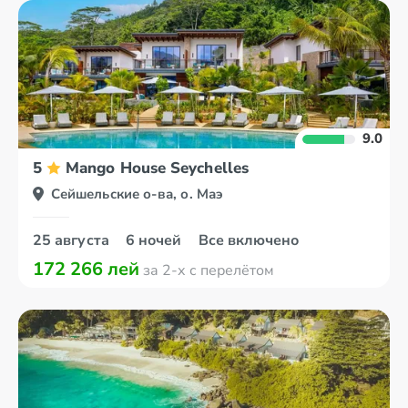
9.0
5
Mango House Seychelles
Сейшельские о-ва, о. Маэ
25 августа
6 ночей
Все включено
172 266 лей
за 2-х с перелётом