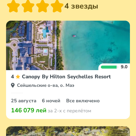
4 звезды
9.0
4
Canopy By Hilton Seychelles Resort
Сейшельские о-ва, о. Маэ
25 августа
6 ночей
Все включено
146 079 лей
за 2-х с перелётом