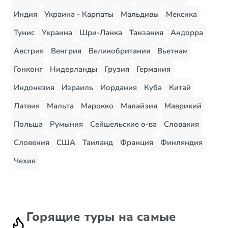
Индия
Украина - Карпаты
Мальдивы
Мексика
Тунис
Украина
Шри-Ланка
Танзания
Андорра
Австрия
Венгрия
Великобритания
Вьетнам
Гонконг
Нидерланды
Грузия
Германия
Индонезия
Израиль
Иордания
Куба
Китай
Латвия
Мальта
Марокко
Малайзия
Маврикий
Польша
Румыния
Сейшельские о-ва
Словакия
Словения
США
Таиланд
Франция
Финляндия
Чехия
Горящие туры на самые