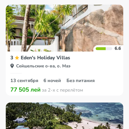
6.6
3
Eden's Holiday Villas
Сейшельские о-ва, о. Маэ
13 сентября
6 ночей
Без питания
77 505 лей
за 2-х с перелётом