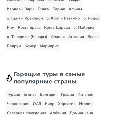
Карловы Вары
Прага
Париж
Афины
о. Крит – Ираклион
о. Крит – Ретимно
о. Родос
Рим
Коста Брава
Коста Дорада
о. Майорка
о. Тенерифе (Канары)
Алания
Анталия
Белек
Бодрум
Кемер
Мармарис
Горящие туры в самые
популярные страны
Турция
Египет
Болгария
Греция
Испания
Черногория
ОАЭ
Кипр
Хорватия
Италия
Северная Македония
Албания
Доминикана