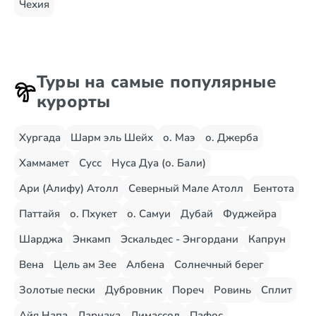
Чехия
Туры на самые популярные
курорты
Хургада
Шарм эль Шейх
о. Маэ
о. Джерба
Хаммамет
Сусс
Нуса Дуа (о. Бали)
Ари (Алифу) Атолл
Северный Мале Атолл
Бентота
Паттайя
о. Пхукет
о. Самуи
Дубай
Фуджейра
Шарджа
Энкамп
Эскальдес - Энгордани
Капрун
Вена
Цель ам Зее
Албена
Солнечный берег
Золотые пески
Дубровник
Пореч
Ровинь
Сплит
Айя Напа
Ларнака
Лимассол
Пафос