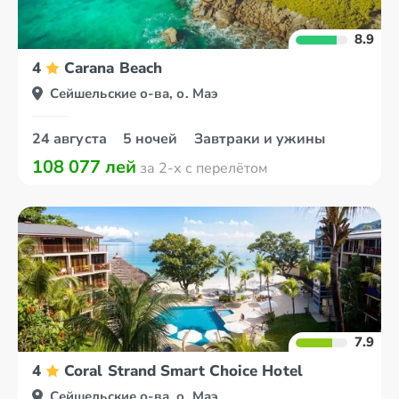
8.9
4
Carana Beach
Сейшельские о-ва, о. Маэ
24 августа
5 ночей
Завтраки и ужины
108 077 лей
за 2-х с перелётом
7.9
4
Coral Strand Smart Choice Hotel
Сейшельские о-ва, о. Маэ