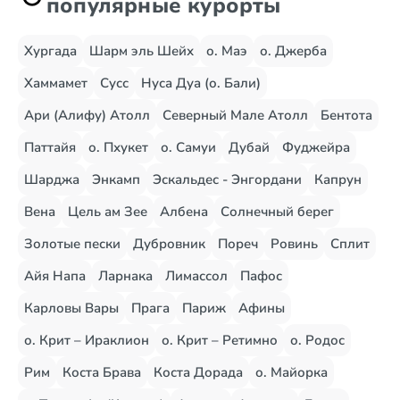
популярные курорты
Хургада
Шарм эль Шейх
о. Маэ
о. Джерба
Хаммамет
Сусс
Нуса Дуа (о. Бали)
Ари (Алифу) Атолл
Северный Мале Атолл
Бентота
Паттайя
о. Пхукет
о. Самуи
Дубай
Фуджейра
Шарджа
Энкамп
Эскальдес - Энгордани
Капрун
Вена
Цель ам Зее
Албена
Солнечный берег
Золотые пески
Дубровник
Пореч
Ровинь
Сплит
Айя Напа
Ларнака
Лимассол
Пафос
Карловы Вары
Прага
Париж
Афины
о. Крит – Ираклион
о. Крит – Ретимно
о. Родос
Рим
Коста Брава
Коста Дорада
о. Майорка