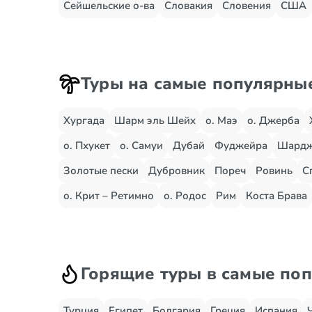
Сейшельские о-ва
Словакия
Словения
США
Туры на самые популярны
Хургада
Шарм эль Шейх
о. Маэ
о. Джерба
о. Пхукет
о. Самуи
Дубай
Фуджейра
Шард
Золотые пески
Дубровник
Пореч
Ровинь
С
о. Крит – Ретимно
о. Родос
Рим
Коста Брава
Горящие туры в самые по
Турция
Египет
Болгария
Греция
Испания