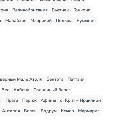
грия
Великобритания
Вьетнам
Гонконг
о
Малайзия
Маврикий
Польша
Румыния
верный Мале Атолл
Бентота
Паттайя
 Зее
Албена
Солнечный берег
ы
Прага
Париж
Афины
о. Крит – Ираклион
Анталия
Белек
Бодрум
Кемер
Мармарис