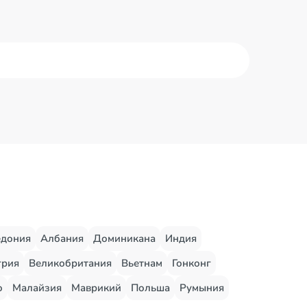
едония
Албания
Доминикана
Индия
грия
Великобритания
Вьетнам
Гонконг
о
Малайзия
Маврикий
Польша
Румыния