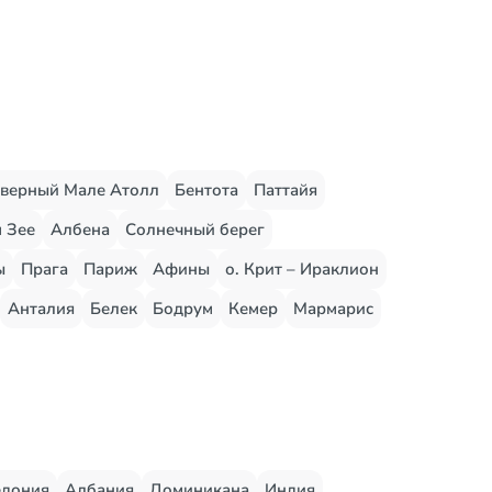
верный Мале Атолл
Бентота
Паттайя
 Зее
Албена
Солнечный берег
ы
Прага
Париж
Афины
о. Крит – Ираклион
Анталия
Белек
Бодрум
Кемер
Мармарис
едония
Албания
Доминикана
Индия