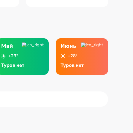
Май
Июнь
+23°
+28°
Туров нет
Туров нет