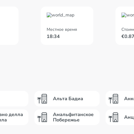
Местное время
Стоим
18:34
€0.8
Альта Бадиа
Анк
ано делла
Амальфитанское
Анц
лла
Побережье