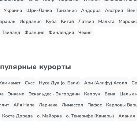
Украина
Шри-Ланка
Танзания
Андорра
Австрия
Вен
зраиль
Иордания
Куба
Китай
Латвия
Мальта
Марокк
Таиланд
Франция
Финляндия
Чехия
опулярные курорты
Хаммамет
Сусс
Нуса Дуа (о. Бали)
Ари (Алифу) Атолл
Се
жа
Энкамп
Эскальдес - Энгордани
Капрун
Вена
Цель ам
плит
Айя Напа
Ларнака
Лимассол
Пафос
Карловы Вар
Коста Дорада
о. Майорка
о. Тенерифе (Канары)
Алания