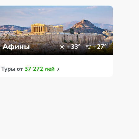
Афины
Па
+33°
+27°
Туры от
37 272 лей