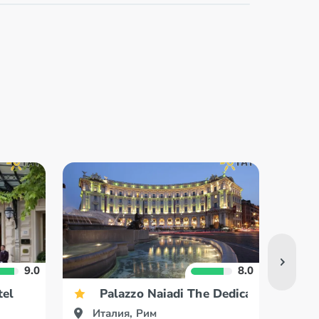
9.0
8.0
tel
Palazzo Naiadi The Dedica Anthology
Италия, Рим
Ит