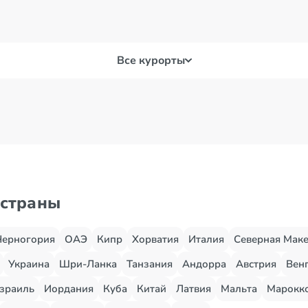
Все курорты
 страны
Черногория
ОАЭ
Кипр
Хорватия
Италия
Северная Мак
Украина
Шри-Ланка
Танзания
Андорра
Австрия
Вен
зраиль
Иордания
Куба
Китай
Латвия
Мальта
Марокк