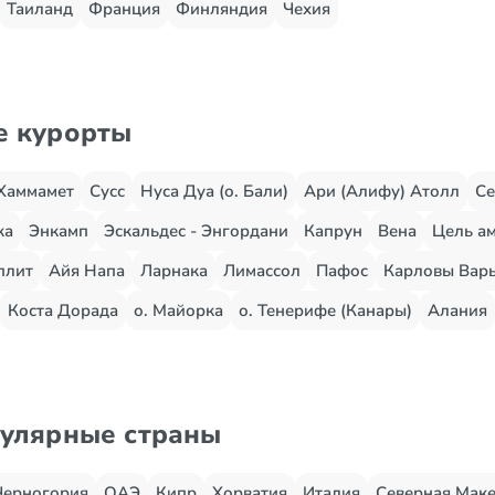
Таиланд
Франция
Финляндия
Чехия
е курорты
Хаммамет
Сусс
Нуса Дуа (о. Бали)
Ари (Алифу) Атолл
Се
жа
Энкамп
Эскальдес - Энгордани
Капрун
Вена
Цель ам
плит
Айя Напа
Ларнака
Лимассол
Пафос
Карловы Вар
Коста Дорада
о. Майорка
о. Тенерифе (Канары)
Алания
пулярные страны
Черногория
ОАЭ
Кипр
Хорватия
Италия
Северная Мак