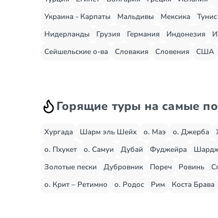
Украина - Карпаты
Мальдивы
Мексика
Тунис
Нидерланды
Грузия
Германия
Индонезия
И
Сейшельские о-ва
Словакия
Словения
США
Горящие туры на самые п
Хургада
Шарм эль Шейх
о. Маэ
о. Джерба
о. Пхукет
о. Самуи
Дубай
Фуджейра
Шард
Золотые пески
Дубровник
Пореч
Ровинь
С
о. Крит – Ретимно
о. Родос
Рим
Коста Брава