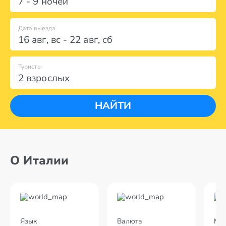
7 - 9 ночей
Дата выезда
16 авг
,
вс
-
22 авг
,
сб
Туристы
2 взрослых
НАЙТИ
О Италии
Язык
Валюта
Мес