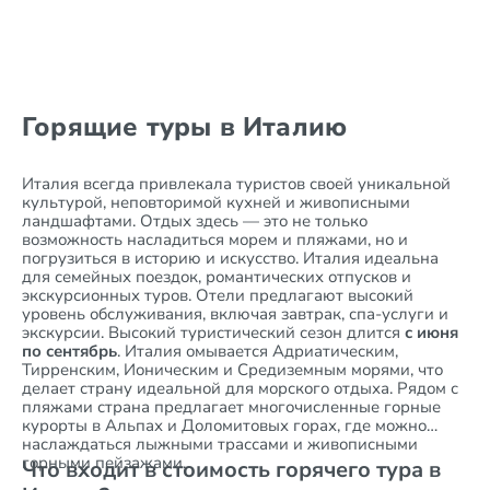
Горящие туры в Италию
Италия всегда привлекала туристов своей уникальной
культурой, неповторимой кухней и живописными
ландшафтами. Отдых здесь — это не только
возможность насладиться морем и пляжами, но и
погрузиться в историю и искусство. Италия идеальна
для семейных поездок, романтических отпусков и
экскурсионных туров. Отели предлагают высокий
уровень обслуживания, включая завтрак, спа-услуги и
экскурсии. Высокий туристический сезон длится
с июня
по сентябрь
. Италия омывается Адриатическим,
Тирренским, Ионическим и Средиземным морями, что
делает страну идеальной для морского отдыха. Рядом с
пляжами страна предлагает многочисленные горные
курорты в Альпах и Доломитовых горах, где можно
наслаждаться лыжными трассами и живописными
горными пейзажами.
Что входит в стоимость горячего тура в