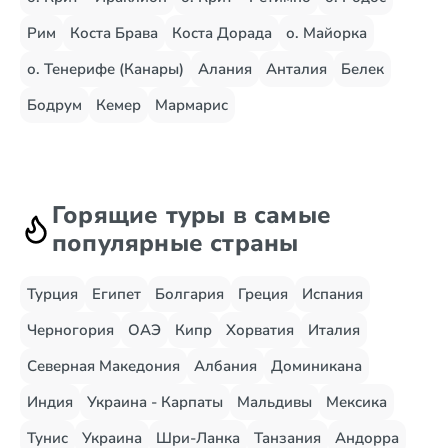
Рим
Коста Брава
Коста Дорада
о. Майорка
о. Тенерифе (Канары)
Алания
Анталия
Белек
Бодрум
Кемер
Мармарис
Горящие туры в самые
популярные страны
Турция
Египет
Болгария
Греция
Испания
Черногория
ОАЭ
Кипр
Хорватия
Италия
Северная Македония
Албания
Доминикана
Индия
Украина - Карпаты
Мальдивы
Мексика
Тунис
Украина
Шри-Ланка
Танзания
Андорра