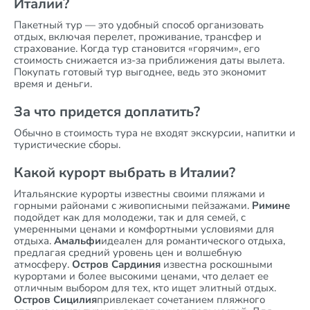
Италии?
Пакетный тур — это удобный способ организовать
отдых, включая перелет, проживание, трансфер и
страхование. Когда тур становится «горячим», его
стоимость снижается из-за приближения даты вылета.
Покупать готовый тур выгоднее, ведь это экономит
время и деньги.
За что придется доплатить?
Обычно в стоимость тура не входят экскурсии, напитки и
туристические сборы.
Какой курорт выбрать в Италии?
Итальянские курорты известны своими пляжами и
горными районами с живописными пейзажами.
Римине
подойдет как для молодежи, так и для семей, с
умеренными ценами и комфортными условиями для
отдыха.
Амальфи
идеален для романтического отдыха,
предлагая средний уровень цен и волшебную
атмосферу.
Остров
Сардиния
известна роскошными
курортами и более высокими ценами, что делает ее
отличным выбором для тех, кто ищет элитный отдых.
Остров
Сицилия
привлекает сочетанием пляжного