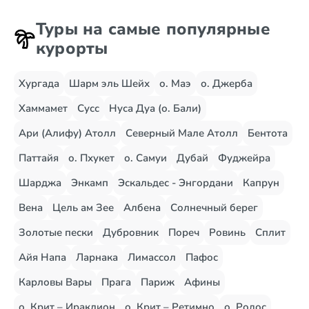
Туры на самые популярные
курорты
Хургада
Шарм эль Шейх
о. Маэ
о. Джерба
Хаммамет
Сусс
Нуса Дуа (о. Бали)
Ари (Алифу) Атолл
Северный Мале Атолл
Бентота
Паттайя
о. Пхукет
о. Самуи
Дубай
Фуджейра
Шарджа
Энкамп
Эскальдес - Энгордани
Капрун
Вена
Цель ам Зее
Албена
Солнечный берег
Золотые пески
Дубровник
Пореч
Ровинь
Сплит
Айя Напа
Ларнака
Лимассол
Пафос
Карловы Вары
Прага
Париж
Афины
о. Крит – Ираклион
о. Крит – Ретимно
о. Родос