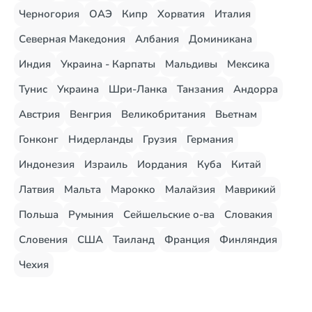
Черногория
ОАЭ
Кипр
Хорватия
Италия
Северная Македония
Албания
Доминикана
Индия
Украина - Карпаты
Мальдивы
Мексика
Тунис
Украина
Шри-Ланка
Танзания
Андорра
Австрия
Венгрия
Великобритания
Вьетнам
Гонконг
Нидерланды
Грузия
Германия
Индонезия
Израиль
Иордания
Куба
Китай
Латвия
Мальта
Марокко
Малайзия
Маврикий
Польша
Румыния
Сейшельские о-ва
Словакия
Словения
США
Таиланд
Франция
Финляндия
Чехия