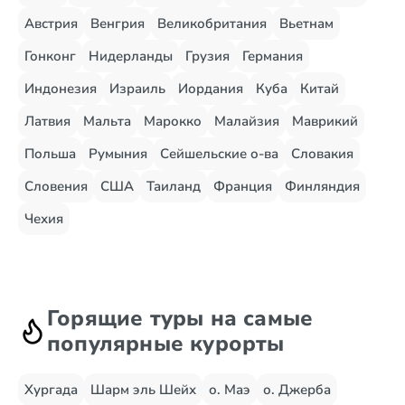
Австрия
Венгрия
Великобритания
Вьетнам
Гонконг
Нидерланды
Грузия
Германия
Индонезия
Израиль
Иордания
Куба
Китай
Латвия
Мальта
Марокко
Малайзия
Маврикий
Польша
Румыния
Сейшельские о-ва
Словакия
Словения
США
Таиланд
Франция
Финляндия
Чехия
Горящие туры на самые
популярные курорты
Хургада
Шарм эль Шейх
о. Маэ
о. Джерба