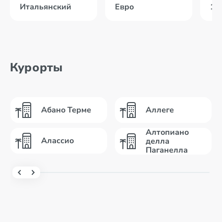
Итальянский
Евро
14
Курорты
Абано Терме
Аллеге
Алтопиано
Алассио
делла
Паганелла