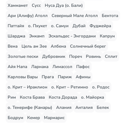
Хаммамет
Сусс
Нуса Дуа (о. Бали)
Ари (Алифу) Атолл
Северный Мале Атолл
Бентота
Паттайя
о. Пхукет
о. Самуи
Дубай
Фуджейра
Шарджа
Энкамп
Эскальдес - Энгордани
Капрун
Вена
Цель ам Зее
Албена
Солнечный берег
Золотые пески
Дубровник
Пореч
Ровинь
Сплит
Айя Напа
Ларнака
Лимассол
Пафос
Карловы Вары
Прага
Париж
Афины
о. Крит – Ираклион
о. Крит – Ретимно
о. Родос
Рим
Коста Брава
Коста Дорада
о. Майорка
о. Тенерифе (Канары)
Алания
Анталия
Белек
Бодрум
Кемер
Мармарис