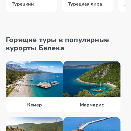
Турецкий
Турецкая лира
12
Горящие туры в популярные
курорты Белека
Кемер
Мармарис