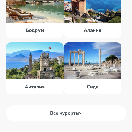
Бодрум
Алания
Анталия
Сиде
Все курорты