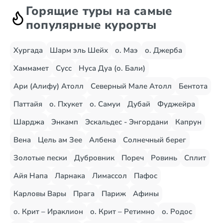
Горящие туры на самые
популярные курорты
Хургада
Шарм эль Шейх
о. Маэ
о. Джерба
Хаммамет
Сусс
Нуса Дуа (о. Бали)
Ари (Алифу) Атолл
Северный Мале Атолл
Бентота
Паттайя
о. Пхукет
о. Самуи
Дубай
Фуджейра
Шарджа
Энкамп
Эскальдес - Энгордани
Капрун
Вена
Цель ам Зее
Албена
Солнечный берег
Золотые пески
Дубровник
Пореч
Ровинь
Сплит
Айя Напа
Ларнака
Лимассол
Пафос
Карловы Вары
Прага
Париж
Афины
о. Крит – Ираклион
о. Крит – Ретимно
о. Родос