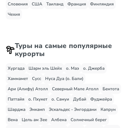
Словения
США
Таиланд
Франция
Финляндия
Чехия
Туры на самые популярные
курорты
Хургада
Шарм эль Шейх
о. Маэ
о. Джерба
Хаммамет
Сусс
Нуса Дуа (о. Бали)
Ари (Алифу) Атолл
Северный Мале Атолл
Бентота
Паттайя
о. Пхукет
о. Самуи
Дубай
Фуджейра
Шарджа
Энкамп
Эскальдес - Энгордани
Капрун
Вена
Цель ам Зее
Албена
Солнечный берег