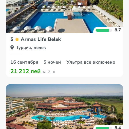
8.7
5
Armas Life Belek
Турция, Белек
16 сентября
5 ночей
Ультра все включено
21 212 лей
за 2-х
8.4