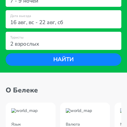
7 - 9 ночей
Дата выезда
16 авг
,
вс
-
22 авг
,
сб
Туристы
2 взрослых
НАЙТИ
О Белеке
Язык
Валюта
Мес