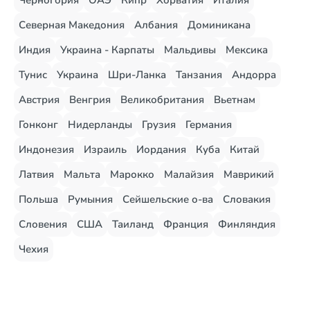
Черногория
ОАЭ
Кипр
Хорватия
Италия
Северная Македония
Албания
Доминикана
Индия
Украина - Карпаты
Мальдивы
Мексика
Тунис
Украина
Шри-Ланка
Танзания
Андорра
Австрия
Венгрия
Великобритания
Вьетнам
Гонконг
Нидерланды
Грузия
Германия
Индонезия
Израиль
Иордания
Куба
Китай
Латвия
Мальта
Марокко
Малайзия
Маврикий
Польша
Румыния
Сейшельские о-ва
Словакия
Словения
США
Таиланд
Франция
Финляндия
Чехия