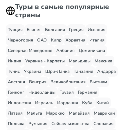
Туры в самые популярные
страны
Турция
Египет
Болгария
Греция
Испания
Черногория
ОАЭ
Кипр
Хорватия
Италия
Северная Македония
Албания
Доминикана
Индия
Украина - Карпаты
Мальдивы
Мексика
Тунис
Украина
Шри-Ланка
Танзания
Андорра
Австрия
Венгрия
Великобритания
Вьетнам
Гонконг
Нидерланды
Грузия
Германия
Индонезия
Израиль
Иордания
Куба
Китай
Латвия
Мальта
Марокко
Малайзия
Маврикий
Польша
Румыния
Сейшельские о-ва
Словакия