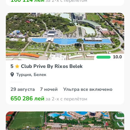
за 2-х с перелётом
10.0
5
Club Prive By Rixos Belek
Турция, Белек
29 августа
7 ночей
Ультра все включено
650 286 лей
за 2-х с перелётом