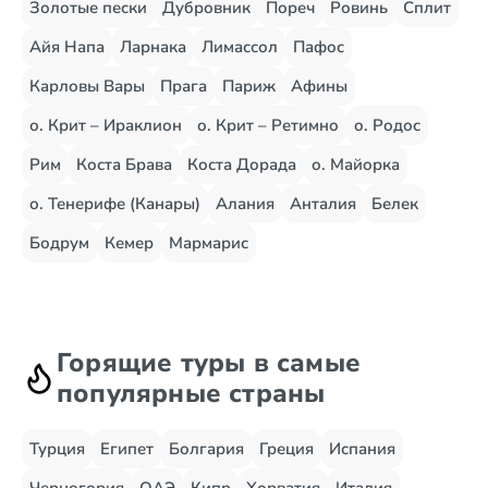
Золотые пески
Дубровник
Пореч
Ровинь
Сплит
Айя Напа
Ларнака
Лимассол
Пафос
Карловы Вары
Прага
Париж
Афины
о. Крит – Ираклион
о. Крит – Ретимно
о. Родос
Рим
Коста Брава
Коста Дорада
о. Майорка
о. Тенерифе (Канары)
Алания
Анталия
Белек
Бодрум
Кемер
Мармарис
Горящие туры в самые
популярные страны
Турция
Египет
Болгария
Греция
Испания