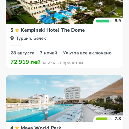
8.9
5
Kempinski Hotel The Dome
Турция, Белек
28 августа
7 ночей
Ультра все включено
72 919 лей
за 2-х с перелётом
7.8
4
Maya World Park