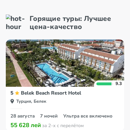
Алания
Белек
Горящие туры: Лучшее
Анталия
Бодрум
цена-качество
9.3
5
Belek Beach Resort Hotel
Турция, Белек
28 августа
7 ночей
Ультра все включено
55 628 лей
за 2-х с перелётом