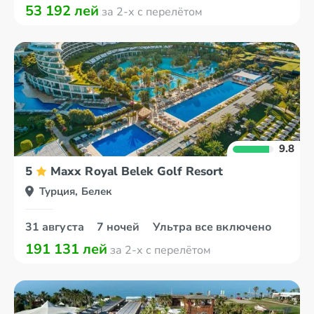
53 192 лей
за 2-х с перелётом
9.8
5
Maxx Royal Belek Golf Resort
Турция, Белек
31 августа
7 ночей
Ультра все включено
191 131 лей
за 2-х с перелётом