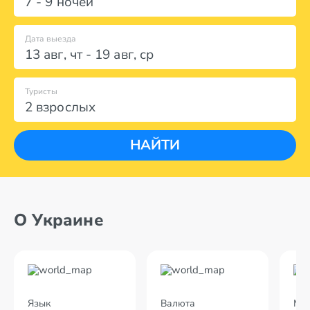
7 - 9 ночей
Дата выезда
13 авг
,
чт
-
19 авг
,
ср
Туристы
2 взрослых
НАЙТИ
О Украине
Язык
Валюта
Мес