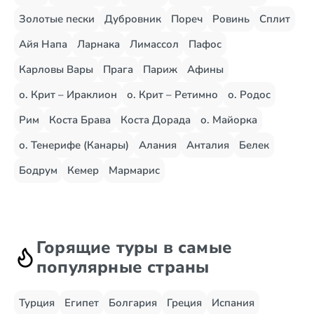
Золотые пески
Дубровник
Пореч
Ровинь
Сплит
Айя Напа
Ларнака
Лимассол
Пафос
Карловы Вары
Прага
Париж
Афины
о. Крит – Ираклион
о. Крит – Ретимно
о. Родос
Рим
Коста Брава
Коста Дорада
о. Майорка
о. Тенерифе (Канары)
Алания
Анталия
Белек
Бодрум
Кемер
Мармарис
Горящие туры в самые
популярные страны
Турция
Египет
Болгария
Греция
Испания