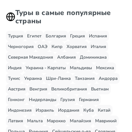
Туры в самые популярные
страны
Турция
Египет
Болгария
Греция
Испания
Черногория
ОАЭ
Кипр
Хорватия
Италия
Северная Македония
Албания
Доминикана
Индия
Украина - Карпаты
Мальдивы
Мексика
Тунис
Украина
Шри-Ланка
Танзания
Андорра
Австрия
Венгрия
Великобритания
Вьетнам
Гонконг
Нидерланды
Грузия
Германия
Индонезия
Израиль
Иордания
Куба
Китай
Латвия
Мальта
Марокко
Малайзия
Маврикий
Польша
Румыния
Сейшельские о-ва
Словакия