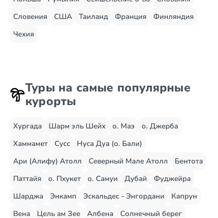
Словения
США
Таиланд
Франция
Финляндия
Чехия
Туры на самые популярные
курорты
Хургада
Шарм эль Шейх
о. Маэ
о. Джерба
Хаммамет
Сусс
Нуса Дуа (о. Бали)
Ари (Алифу) Атолл
Северный Мале Атолл
Бентота
Паттайя
о. Пхукет
о. Самуи
Дубай
Фуджейра
Шарджа
Энкамп
Эскальдес - Энгордани
Капрун
Вена
Цель ам Зее
Албена
Солнечный берег