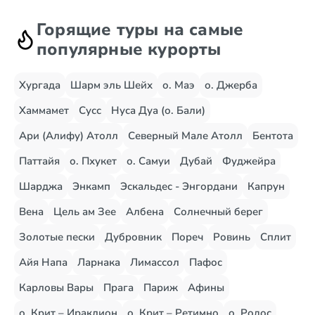
Горящие туры на самые
популярные курорты
Хургада
Шарм эль Шейх
о. Маэ
о. Джерба
Хаммамет
Сусс
Нуса Дуа (о. Бали)
Ари (Алифу) Атолл
Северный Мале Атолл
Бентота
Паттайя
о. Пхукет
о. Самуи
Дубай
Фуджейра
Шарджа
Энкамп
Эскальдес - Энгордани
Капрун
Вена
Цель ам Зее
Албена
Солнечный берег
Золотые пески
Дубровник
Пореч
Ровинь
Сплит
Айя Напа
Ларнака
Лимассол
Пафос
Карловы Вары
Прага
Париж
Афины
о. Крит – Ираклион
о. Крит – Ретимно
о. Родос