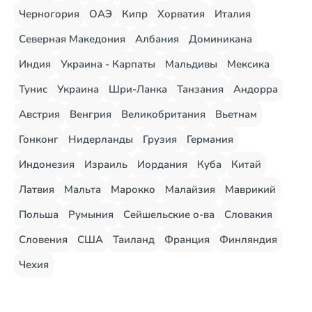
Черногория
ОАЭ
Кипр
Хорватия
Италия
Северная Македония
Албания
Доминикана
Индия
Украина - Карпаты
Мальдивы
Мексика
Тунис
Украина
Шри-Ланка
Танзания
Андорра
Австрия
Венгрия
Великобритания
Вьетнам
Гонконг
Нидерланды
Грузия
Германия
Индонезия
Израиль
Иордания
Куба
Китай
Латвия
Мальта
Марокко
Малайзия
Маврикий
Польша
Румыния
Сейшельские о-ва
Словакия
Словения
США
Таиланд
Франция
Финляндия
Чехия