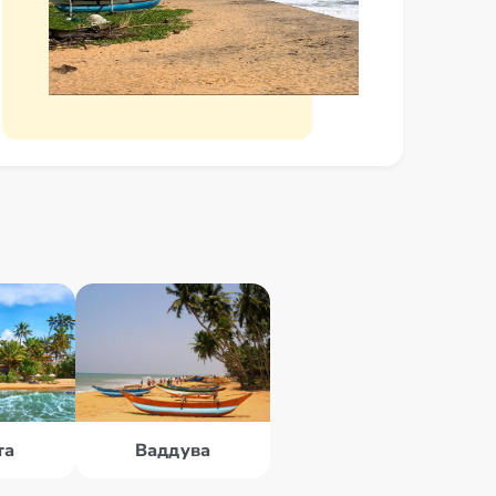
та
Ваддува