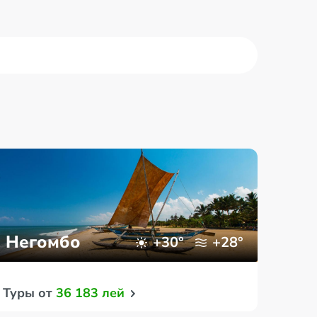
Негомбо
Ко
+30°
+28°
Туры от
36 183 лей