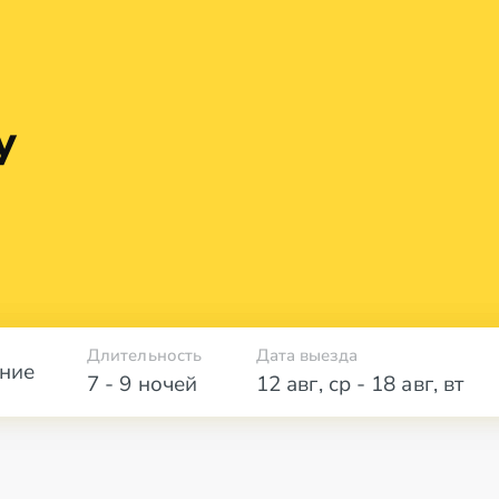
у
Длительность
Дата выезда
ние
7 - 9 ночей
12 авг
,
ср
-
18 авг
,
вт