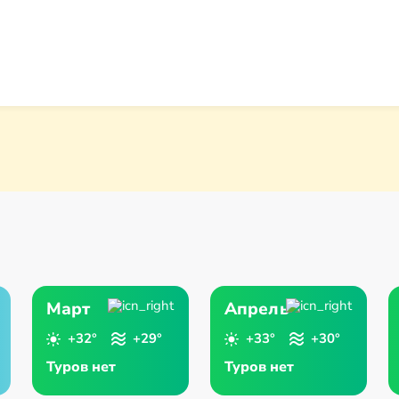
заработка.
Март
Апрель
+32°
+29°
+33°
+30°
Туров нет
Туров нет