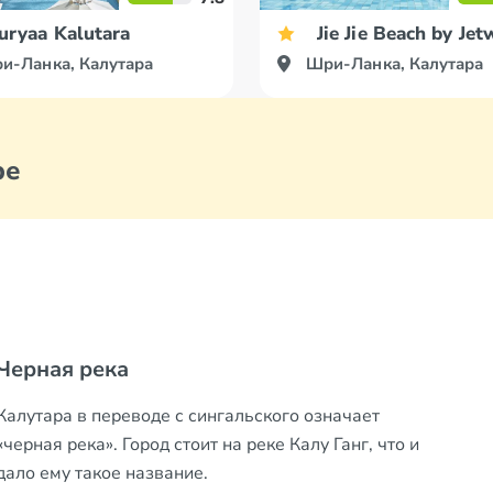
uryaa Kalutara
Jie Jie Beach by Jet
и-Ланка, Калутара
Шри-Ланка, Калутара
ре
Семейная жизнь
Местное такси
Черная река
Культ слонов
На Шри-Ланке один из самых низких уровней
Основным и самым дешевым способом
Калутара в переводе с сингальского означает
В каждом буддийском храме на острове должен
разводов в мире — всего 1%. А все потому, что по
передвижения в Калутаре есть такси — тук-тук. Это
«черная река». Город стоит на реке Калу Ганг, что и
быть как минимум один слон. В больших храмах их
закону после развода мужчина должен
крытый трехколесный мопед, останавливающийся
дало ему такое название.
может быть несколько.
выплачивать бывшей жене половину своего
по мановению руки.