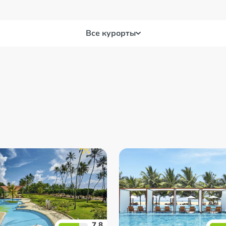
Все курорты
а
Негомбо
Хик
а
Унаватуна
7.8