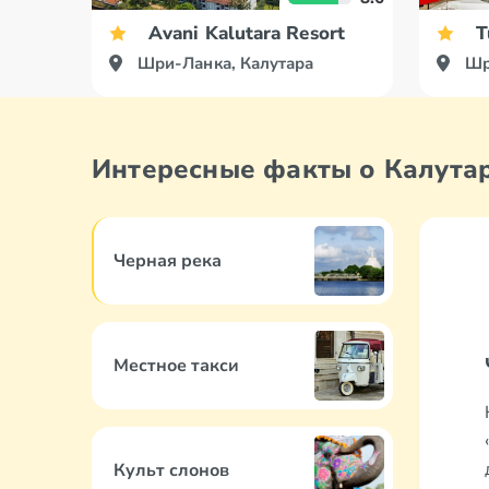
Avani Kalutara Resort
T
Шри-Ланка, Калутара
Шр
Интересные факты о Калута
Черная река
Местное такси
Культ слонов