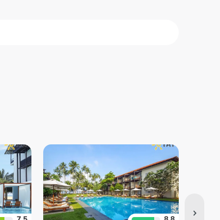
кадува
7.5
8.8