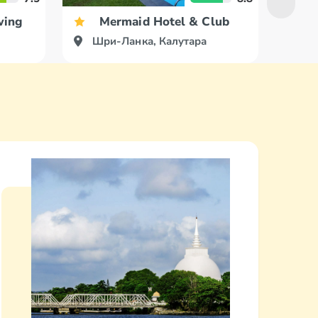
wing
Mermaid Hotel & Club
Шри-Ланка, Калутара
Шр