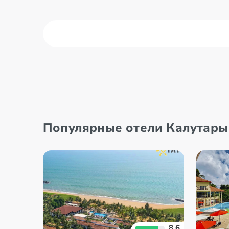
Амбалангода
Бентот
Ахунгалла
Мирисс
Популярные отели Калутары
8.6