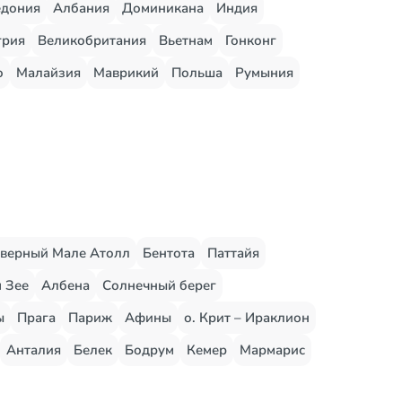
едония
Албания
Доминикана
Индия
грия
Великобритания
Вьетнам
Гонконг
о
Малайзия
Маврикий
Польша
Румыния
верный Мале Атолл
Бентота
Паттайя
 Зее
Албена
Солнечный берег
ы
Прага
Париж
Афины
о. Крит – Ираклион
Анталия
Белек
Бодрум
Кемер
Мармарис