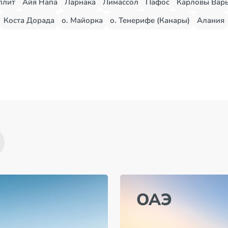
плит
Айя Напа
Ларнака
Лимассол
Пафос
Карловы Вар
Коста Дорада
о. Майорка
о. Тенерифе (Канары)
Алания
ОАЭ