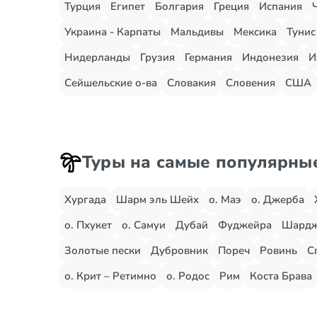
Турция
Египет
Болгария
Греция
Испания
Украина - Карпаты
Мальдивы
Мексика
Тунис
Нидерланды
Грузия
Германия
Индонезия
И
Сейшельские о-ва
Словакия
Словения
США
Туры на самые популярны
Хургада
Шарм эль Шейх
о. Маэ
о. Джерба
о. Пхукет
о. Самуи
Дубай
Фуджейра
Шард
Золотые пески
Дубровник
Пореч
Ровинь
С
о. Крит – Ретимно
о. Родос
Рим
Коста Брава