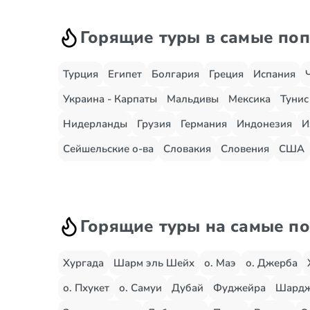
Горящие туры в самые по
Турция
Египет
Болгария
Греция
Испания
Украина - Карпаты
Мальдивы
Мексика
Тунис
Нидерланды
Грузия
Германия
Индонезия
И
Сейшельские о-ва
Словакия
Словения
США
Горящие туры на самые п
Хургада
Шарм эль Шейх
о. Маэ
о. Джерба
о. Пхукет
о. Самуи
Дубай
Фуджейра
Шард