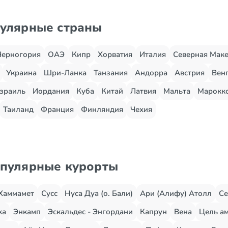
пулярные страны
Черногория
ОАЭ
Кипр
Хорватия
Италия
Северная Мак
Украина
Шри-Ланка
Танзания
Андорра
Австрия
Вен
зраиль
Иордания
Куба
Китай
Латвия
Мальта
Марокк
Таиланд
Франция
Финляндия
Чехия
опулярные курорты
Хаммамет
Сусс
Нуса Дуа (о. Бали)
Ари (Алифу) Атолл
Се
жа
Энкамп
Эскальдес - Энгордани
Капрун
Вена
Цель ам