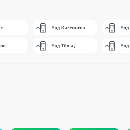
г
Бад Киссинген
Бад
ров
Бад Тёльц
Бад