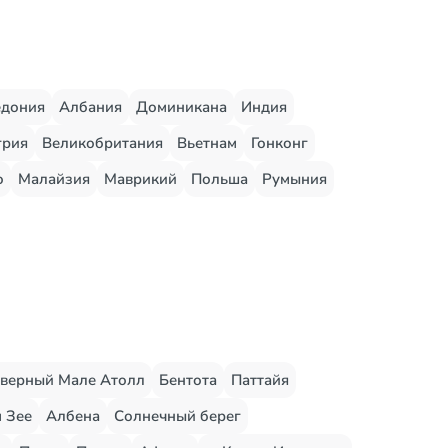
едония
Албания
Доминикана
Индия
грия
Великобритания
Вьетнам
Гонконг
о
Малайзия
Маврикий
Польша
Румыния
верный Мале Атолл
Бентота
Паттайя
 Зее
Албена
Солнечный берег