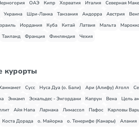
Черногория
ОАЭ
Кипр
Хорватия
Италия
Северная Мак
Украина
Шри-Ланка
Танзания
Андорра
Австрия
Вен
зраиль
Иордания
Куба
Китай
Латвия
Мальта
Марокк
Таиланд
Франция
Финляндия
Чехия
е курорты
Хаммамет
Сусс
Нуса Дуа (о. Бали)
Ари (Алифу) Атолл
Се
жа
Энкамп
Эскальдес - Энгордани
Капрун
Вена
Цель ам
плит
Айя Напа
Ларнака
Лимассол
Пафос
Карловы Вар
Коста Дорада
о. Майорка
о. Тенерифе (Канары)
Алания