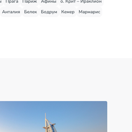
ы
Прага
Париж
Афины
о. Крит – Ираклион
Анталия
Белек
Бодрум
Кемер
Мармарис