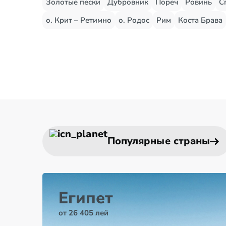
Золотые пески
Дубровник
Пореч
Ровинь
С
о. Крит – Ретимно
о. Родос
Рим
Коста Брава
Популярные страны
Египет
от 26 405 лей