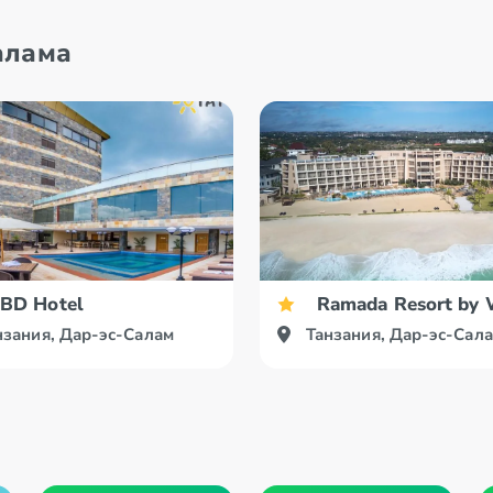
алама
BD Hotel
Ramada Resort by 
нзания, Дар-эс-Салам
Танзания, Дар-эс-Сал