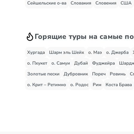
Сейшельские о-ва
Словакия
Словения
США
Горящие туры на самые п
Хургада
Шарм эль Шейх
о. Маэ
о. Джерба
о. Пхукет
о. Самуи
Дубай
Фуджейра
Шард
Золотые пески
Дубровник
Пореч
Ровинь
С
о. Крит – Ретимно
о. Родос
Рим
Коста Брава