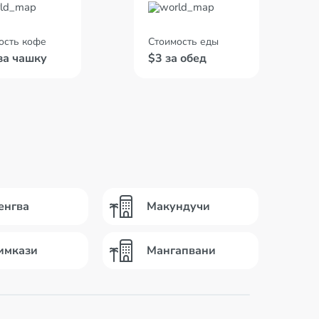
ость кофе
Стоимость еды
за чашку
$3 за обед
енгва
Макундучи
имкази
Мангапвани