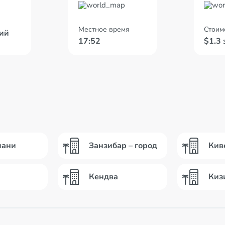
Местное время
Стоим
ий
17:52
$1.3 
иани
Занзибар – город
Кив
Кендва
Киз