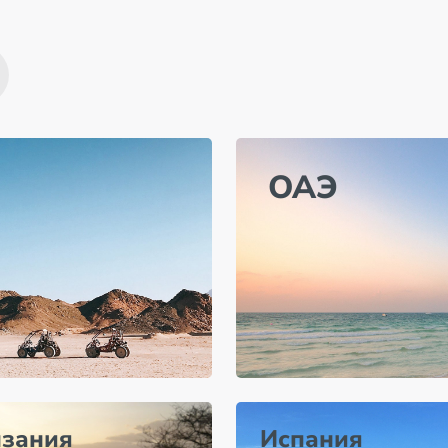
ОАЭ
нзания
Испания