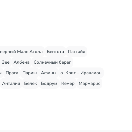
верный Мале Атолл
Бентота
Паттайя
 Зее
Албена
Солнечный берег
ы
Прага
Париж
Афины
о. Крит – Ираклион
Анталия
Белек
Бодрум
Кемер
Мармарис