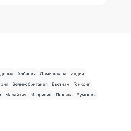
едония
Албания
Доминикана
Индия
грия
Великобритания
Вьетнам
Гонконг
о
Малайзия
Маврикий
Польша
Румыния