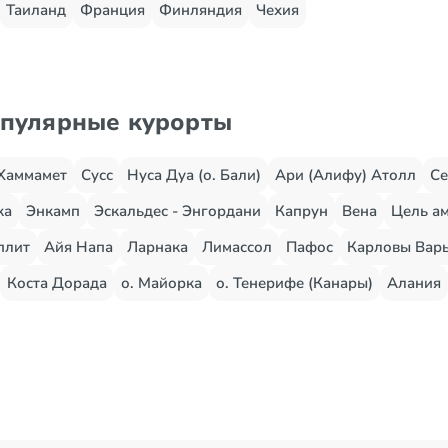
Таиланд
Франция
Финляндия
Чехия
опулярные курорты
Хаммамет
Сусс
Нуса Дуа (о. Бали)
Ари (Алифу) Атолл
Се
жа
Энкамп
Эскальдес - Энгордани
Капрун
Вена
Цель ам
плит
Айя Напа
Ларнака
Лимассол
Пафос
Карловы Вар
Коста Дорада
о. Майорка
о. Тенерифе (Канары)
Алания