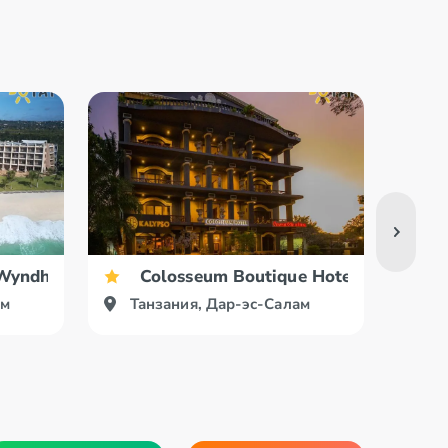
Wyndham Dar es Salaam
Colosseum Boutique Hotel & Spa
ам
Танзания, Дар-эс-Салам
Та