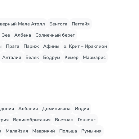
верный Мале Атолл
Бентота
Паттайя
 Зее
Албена
Солнечный берег
ы
Прага
Париж
Афины
о. Крит – Ираклион
Анталия
Белек
Бодрум
Кемер
Мармарис
едония
Албания
Доминикана
Индия
грия
Великобритания
Вьетнам
Гонконг
о
Малайзия
Маврикий
Польша
Румыния