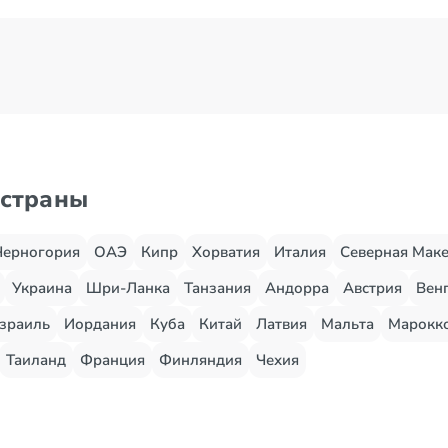
 страны
Черногория
ОАЭ
Кипр
Хорватия
Италия
Северная Мак
Украина
Шри-Ланка
Танзания
Андорра
Австрия
Вен
зраиль
Иордания
Куба
Китай
Латвия
Мальта
Марокк
Таиланд
Франция
Финляндия
Чехия