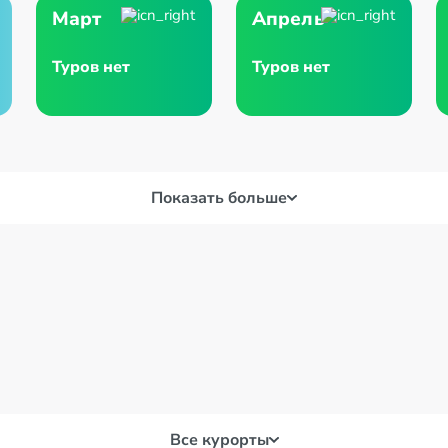
Март
Апрель
Туров нет
Туров нет
Показать больше
Все курорты