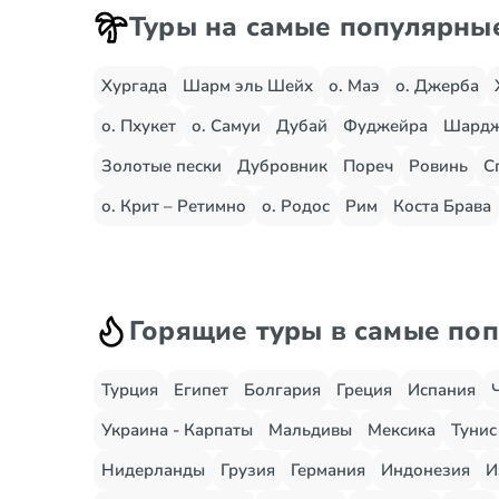
Туры на самые популярны
Хургада
Шарм эль Шейх
о. Маэ
о. Джерба
о. Пхукет
о. Самуи
Дубай
Фуджейра
Шард
Золотые пески
Дубровник
Пореч
Ровинь
С
о. Крит – Ретимно
о. Родос
Рим
Коста Брава
Горящие туры в самые по
Турция
Египет
Болгария
Греция
Испания
Украина - Карпаты
Мальдивы
Мексика
Тунис
Нидерланды
Грузия
Германия
Индонезия
И