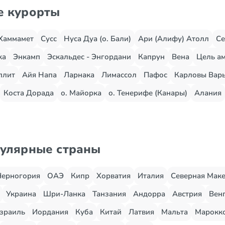
е курорты
Хаммамет
Сусс
Нуса Дуа (о. Бали)
Ари (Алифу) Атолл
Се
жа
Энкамп
Эскальдес - Энгордани
Капрун
Вена
Цель ам
плит
Айя Напа
Ларнака
Лимассол
Пафос
Карловы Вар
Коста Дорада
о. Майорка
о. Тенерифе (Канары)
Алания
пулярные страны
Черногория
ОАЭ
Кипр
Хорватия
Италия
Северная Мак
Украина
Шри-Ланка
Танзания
Андорра
Австрия
Вен
зраиль
Иордания
Куба
Китай
Латвия
Мальта
Марокк