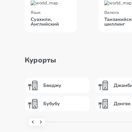
Язык
Валюта
Суахили,
Танзанийск
Английский
шиллинг
Курорты
Бведжу
Джамб
Бубубу
Донгве