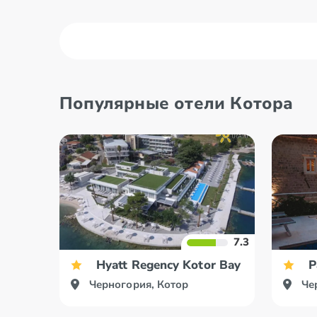
Бар
Будва
Популярные отели Котора
Бечичи
Герцег 
7.3
Hyatt Regency Kotor Bay Resort
P
Черногория, Котор
Че