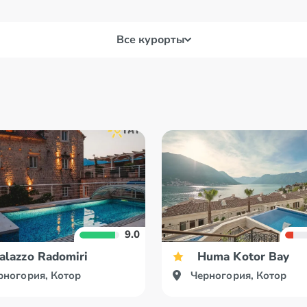
Все курорты
Жабляк
Кот
Нови
Колашин
Пер
9.0
alazzo Radomiri
Huma Kotor Bay
рногория, Котор
Черногория, Котор