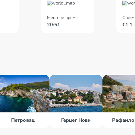
Местное время
Стоим
20:51
€1.1 
Петровац
Герцег Нови
Рафаило