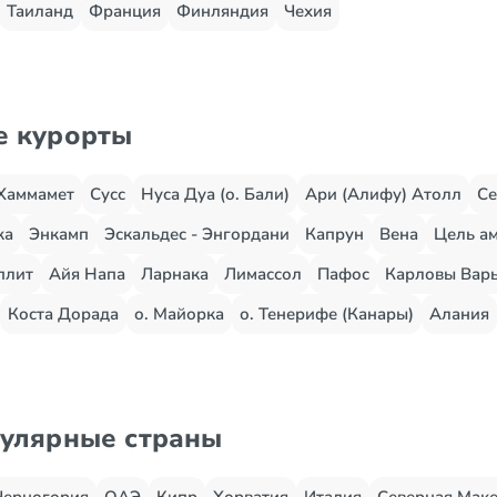
Таиланд
Франция
Финляндия
Чехия
е курорты
Хаммамет
Сусс
Нуса Дуа (о. Бали)
Ари (Алифу) Атолл
Се
жа
Энкамп
Эскальдес - Энгордани
Капрун
Вена
Цель ам
плит
Айя Напа
Ларнака
Лимассол
Пафос
Карловы Вар
Коста Дорада
о. Майорка
о. Тенерифе (Канары)
Алания
пулярные страны