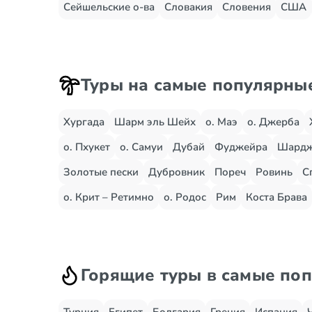
Сейшельские о-ва
Словакия
Словения
США
Туры на самые популярны
Хургада
Шарм эль Шейх
о. Маэ
о. Джерба
о. Пхукет
о. Самуи
Дубай
Фуджейра
Шард
Золотые пески
Дубровник
Пореч
Ровинь
С
о. Крит – Ретимно
о. Родос
Рим
Коста Брава
Горящие туры в самые по