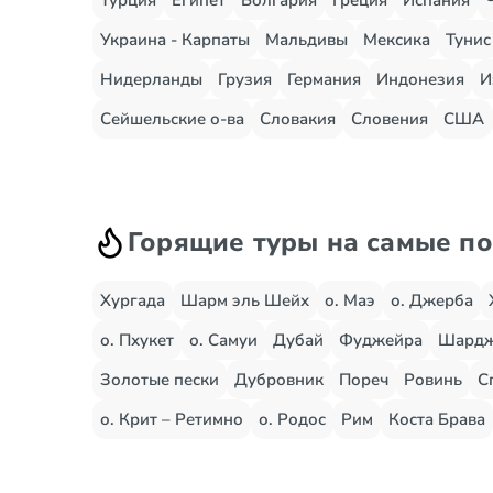
Турция
Египет
Болгария
Греция
Испания
Украина - Карпаты
Мальдивы
Мексика
Тунис
Нидерланды
Грузия
Германия
Индонезия
И
Сейшельские о-ва
Словакия
Словения
США
Горящие туры на самые п
Хургада
Шарм эль Шейх
о. Маэ
о. Джерба
о. Пхукет
о. Самуи
Дубай
Фуджейра
Шард
Золотые пески
Дубровник
Пореч
Ровинь
С
о. Крит – Ретимно
о. Родос
Рим
Коста Брава