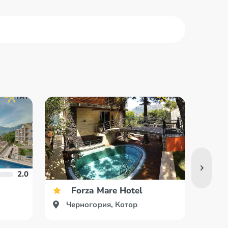
ор
Петровац
аст
Подгорица
2.0
Forza Mare Hotel
Черногория, Котор
Че