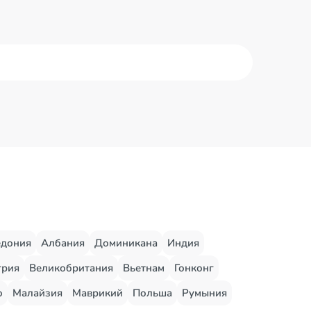
едония
Албания
Доминикана
Индия
грия
Великобритания
Вьетнам
Гонконг
о
Малайзия
Маврикий
Польша
Румыния