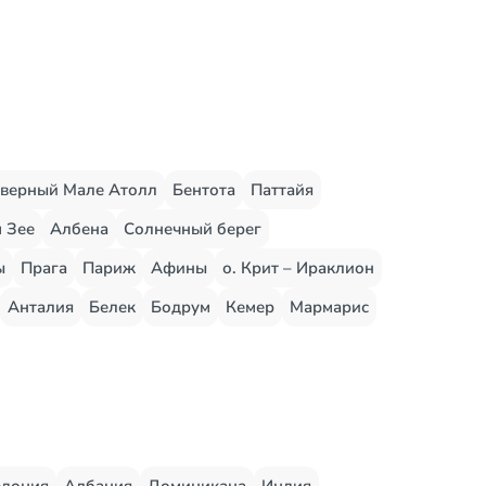
верный Мале Атолл
Бентота
Паттайя
 Зее
Албена
Солнечный берег
ы
Прага
Париж
Афины
о. Крит – Ираклион
Анталия
Белек
Бодрум
Кемер
Мармарис