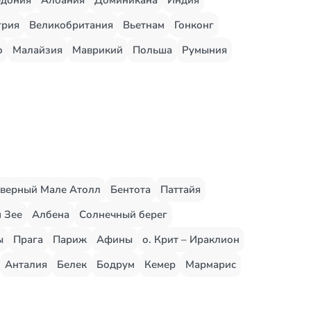
едония
Албания
Доминикана
Индия
грия
Великобритания
Вьетнам
Гонконг
о
Малайзия
Маврикий
Польша
Румыния
верный Мале Атолл
Бентота
Паттайя
 Зее
Албена
Солнечный берег
ы
Прага
Париж
Афины
о. Крит – Ираклион
Анталия
Белек
Бодрум
Кемер
Мармарис