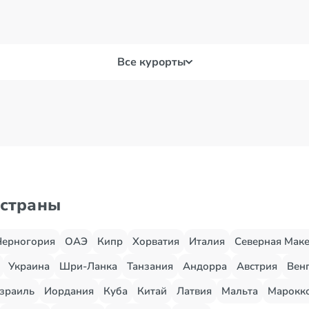
Все курорты
 страны
Черногория
ОАЭ
Кипр
Хорватия
Италия
Северная Мак
Украина
Шри-Ланка
Танзания
Андорра
Австрия
Вен
зраиль
Иордания
Куба
Китай
Латвия
Мальта
Марокк