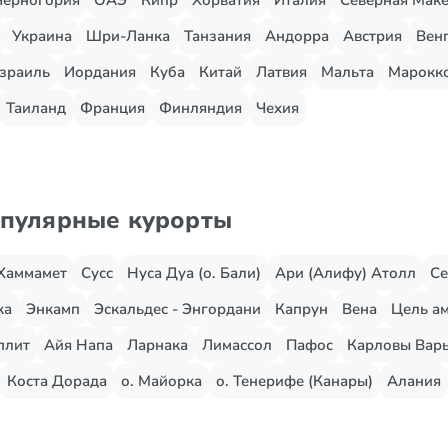
Черногория
ОАЭ
Кипр
Хорватия
Италия
Северная Мак
Украина
Шри-Ланка
Танзания
Андорра
Австрия
Вен
зраиль
Иордания
Куба
Китай
Латвия
Мальта
Марокк
Таиланд
Франция
Финляндия
Чехия
опулярные курорты
Хаммамет
Сусс
Нуса Дуа (о. Бали)
Ари (Алифу) Атолл
Се
жа
Энкамп
Эскальдес - Энгордани
Капрун
Вена
Цель ам
плит
Айя Напа
Ларнака
Лимассол
Пафос
Карловы Вар
Коста Дорада
о. Майорка
о. Тенерифе (Канары)
Алания