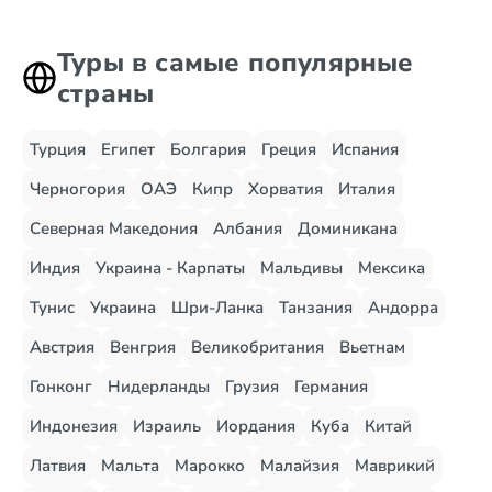
Туры в самые популярные
страны
Турция
Египет
Болгария
Греция
Испания
Черногория
ОАЭ
Кипр
Хорватия
Италия
Северная Македония
Албания
Доминикана
Индия
Украина - Карпаты
Мальдивы
Мексика
Тунис
Украина
Шри-Ланка
Танзания
Андорра
Австрия
Венгрия
Великобритания
Вьетнам
Гонконг
Нидерланды
Грузия
Германия
Индонезия
Израиль
Иордания
Куба
Китай
Латвия
Мальта
Марокко
Малайзия
Маврикий