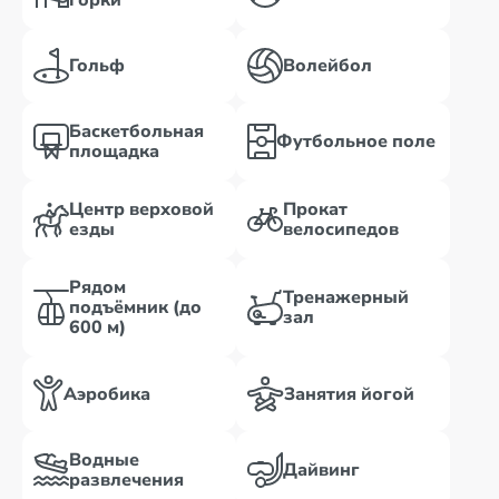
горки
Гольф
Волейбол
Баскетбольная
Футбольное поле
площадка
Центр верховой
Прокат
езды
велосипедов
Рядом
Тренажерный
подъёмник (до
зал
600 м)
Аэробика
Занятия йогой
Водные
Дайвинг
развлечения