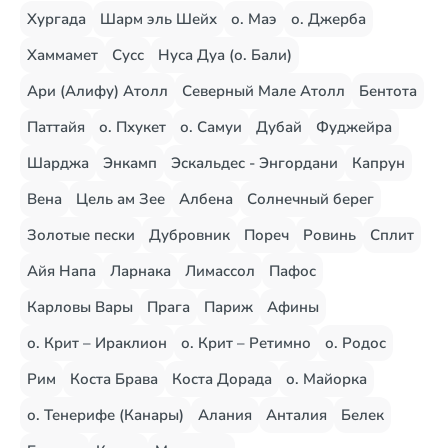
Хургада
Шарм эль Шейх
о. Маэ
о. Джерба
Хаммамет
Сусс
Нуса Дуа (о. Бали)
Ари (Алифу) Атолл
Северный Мале Атолл
Бентота
Паттайя
о. Пхукет
о. Самуи
Дубай
Фуджейра
Шарджа
Энкамп
Эскальдес - Энгордани
Капрун
Вена
Цель ам Зее
Албена
Солнечный берег
Золотые пески
Дубровник
Пореч
Ровинь
Сплит
Айя Напа
Ларнака
Лимассол
Пафос
Карловы Вары
Прага
Париж
Афины
о. Крит – Ираклион
о. Крит – Ретимно
о. Родос
Рим
Коста Брава
Коста Дорада
о. Майорка
о. Тенерифе (Канары)
Алания
Анталия
Белек