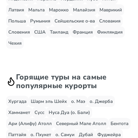
Латвия
Мальта
Марокко
Малайзия
Маврикий
Польша
Румыния
Сейшельские о-ва
Словакия
Словения
США
Таиланд
Франция
Финляндия
Чехия
Горящие туры на самые
популярные курорты
Хургада
Шарм эль Шейх
о. Маэ
о. Джерба
Хаммамет
Сусс
Нуса Дуа (о. Бали)
Ари (Алифу) Атолл
Северный Мале Атолл
Бентота
Паттайя
о. Пхукет
о. Самуи
Дубай
Фуджейра