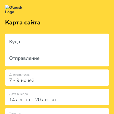
Карта сайта
Куда
Отправление
Длительность
7 - 9 ночей
Дата выезда
14 авг
,
пт
-
20 авг
,
чт
Туристы