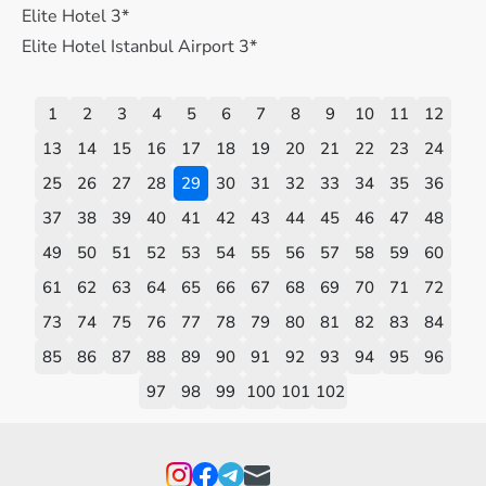
Elite Hotel 3*
Elite Hotel Istanbul Airport 3*
1
2
3
4
5
6
7
8
9
10
11
12
13
14
15
16
17
18
19
20
21
22
23
24
25
26
27
28
29
30
31
32
33
34
35
36
37
38
39
40
41
42
43
44
45
46
47
48
49
50
51
52
53
54
55
56
57
58
59
60
61
62
63
64
65
66
67
68
69
70
71
72
73
74
75
76
77
78
79
80
81
82
83
84
85
86
87
88
89
90
91
92
93
94
95
96
97
98
99
100
101
102