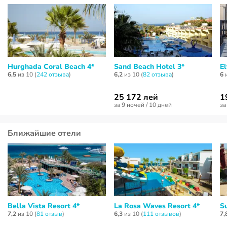
Hurghada Coral Beach 4*
Sand Beach Hotel 3*
El
6,5
из 10 (
242 отзывa
)
6,2
из 10 (
82 отзывa
)
6
и
25 172 лей
1
за 9 ночей / 10 дней
за
Ближайшие отели
Bella Vista Resort 4*
La Rosa Waves Resort 4*
S
7,2
из 10 (
81 отзыв
)
6,3
из 10 (
111 отзывов
)
7,