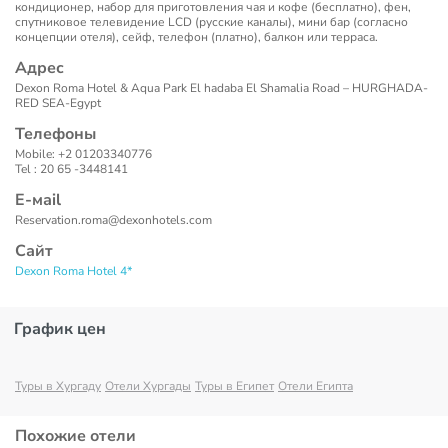
кондиционер, набор для приготовления чая и кофе (бесплатно), фен,
спутниковое телевидение LCD (русские каналы), мини бар (согласно
концепции отеля), сейф, телефон (платно), балкон или терраса.
Адрес
Dexon Roma Hotel & Aqua Park El hadaba El Shamalia Road – HURGHADA-
RED SEA-Egypt
Телефоны
Mobile: +2 01203340776
Tel : 20 65 -3448141
Е-маil
Reservation.roma@dexonhotels.com
Сайт
Dexon Roma Hotel 4*
График цен
Туры в Хургаду
Отели Хургады
Туры в Египет
Отели Египта
Похожие отели