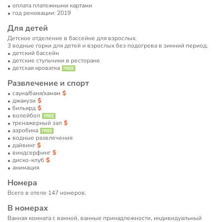
оплата платежными картами
год реновации: 2019
Для детей
Детское отделение в бассейне для взрослых.
3 водные горки для детей и взрослых без подогрева в зимний период.
детский бассейн
детские стульчики в ресторане
детская кроватка
Развлечение и спорт
сауна/баня/хамам
джакузи
бильярд
волейбол
тренажерный зал
аэробика
водные развлечения
дайвинг
виндсерфинг
диско-клуб
анимация
Номера
Всего в отеле 147 номеров.
В номерах
Ванная комната с ванной, ванные принадлежности, индивидуальный