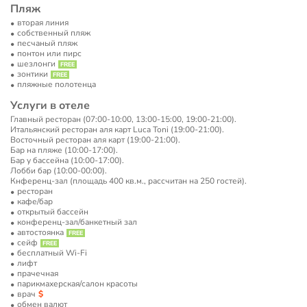
Пляж
вторая линия
собственный пляж
песчаный пляж
понтон или пирс
шезлонги
зонтики
пляжные полотенца
Услуги в отеле
Главный ресторан (07:00-10:00, 13:00-15:00, 19:00-21:00).
Итальянский ресторан аля карт Luca Toni (19:00-21:00).
Восточный ресторан аля карт (19:00-21:00).
Бар на пляже (10:00-17:00).
Бар у бассейна (10:00-17:00).
Лобби бар (10:00-00:00).
Кнференц-зал (площадь 400 кв.м., рассчитан на 250 гостей).
ресторан
кафе/бар
открытый бассейн
конференц-зал/банкетный зал
автостоянка
сейф
бесплатный Wi-Fi
лифт
прачечная
парикмахерская/салон красоты
врач
обмен валют