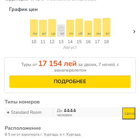
График цен
пн
вт
ср
чт
пт
сб
вс
пн
вт
10
11
12
13
14
15
16
17
18
Август
17 154 лей
Туры от
за двоих, 7 ночей, c
авиаперелетом
ПОДРОБНЕЕ
Типы номеров
До
Standard Room
Цена
человек
Расположение
В 5 км от аэропорта г. Хургада, в г. Хургада.