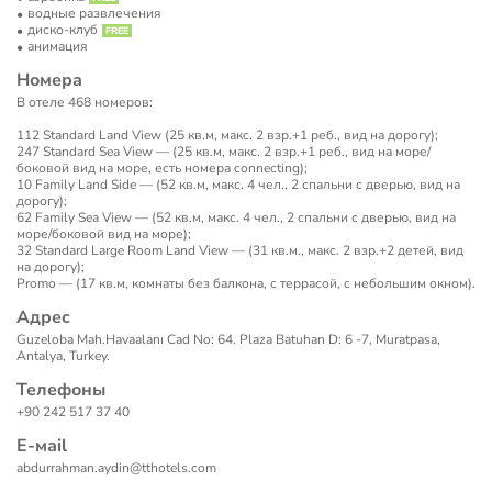
водные развлечения
диско-клуб
анимация
Номера
В отеле 468 номеров:
112 Standard Land View (25 кв.м, макс. 2 взр.+1 реб., вид на дорогу);
247 Standard Sea View — (25 кв.м, макс. 2 взр.+1 реб., вид на море/
боковой вид на море, есть номера connecting);
10 Family Land Side — (52 кв.м, макс. 4 чел., 2 спальни с дверью, вид на
дорогу);
62 Family Sea View — (52 кв.м, макс. 4 чел., 2 спальни с дверью, вид на
море/боковой вид на море);
32 Standard Large Room Land View — (31 кв.м., макс. 2 взр.+2 детей, вид
на дорогу);
​Promo — (17 кв.м, комнаты без балкона, с террасой, с небольшим окном).
Адрес
Guzeloba Mah.Havaalanı Cad No: 64. Plaza Batuhan D: 6 -7, Muratpasa,
Antalya, Turkey.
Телефоны
+90 242 517 37 40
Е-маil
abdurrahman.aydin@tthotels.com