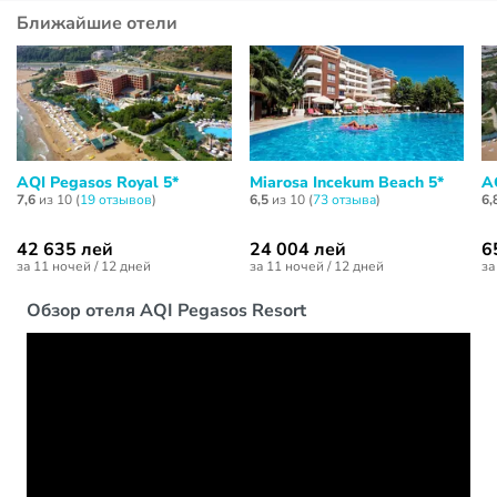
Ближайшие отели
AQI Pegasos Royal 5*
Miarosa Incekum Beach 5*
A
7,6
из 10 (
19 отзывов
)
6,5
из 10 (
73 отзывa
)
6,
42 635 лей
24 004 лей
6
за 11 ночей / 12 дней
за 11 ночей / 12 дней
за
Обзор отеля AQI Pegasos Resort