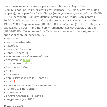
Рестораны и бары: главные рестораны Phoneix и Begonville
(международная кухня, вместимость каждого - 630 чел., есть открытая
терраса), ресторан A la Carte «Saray» (турецкая кухня, часы работы 19:00-
21:00), ресторан A la Carte «Italian» (итальянская кухня, часы работы
19:00-21:00), ресторан A la Carte «Spice» (азиатская кухня, часы работы
19:00-21:00), бар на пляже (10:00-18:00), лобби-бар (10:00-01:00), диско-
бар (23:00-03:00) — платно, бар «Promenade» (18:00-00:00), снэк-бар
(10:00-00:00). Посещение ​A la Carte ресторанов — 1 раз в неделю по
предварительной резервации.
ресторан
ресторан a la carte
кафе/бар
открытый бассейн
крытый бассейн
конференц-зал/банкетный зал
автостоянка
прокат автомобилей
бесплатный Wi-Fi
лифт
прачечная
парикмахерская/салон красоты
врач
удобства для людей с инвалидностью
номера для некурящих
обмен валют
оплата платежными картами
год реновации: 2015
Для детей