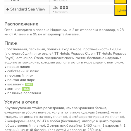
человек
До
Standard Sea View
Цена
человек
Расположение
Отель находится в поселке Инджекум, в 2 км от поселка Авсаллар, в 28
км от Алании и в 95 км от аэропорта Анталии.
Пляж
Собственный, песчаный, пологий вход в море, протяженность 1200 м
(включая общий пляж отелей TT Hotels Pegasos Club и TT Hotels Pegasos
Royal), есть пирс. Отель предлагает своим гостям бесплатно надувные,
водные аттракционы, которые располагаются в море рядом с понтоном.
первая линия
собственный пляж
песчаный пляж
понтон или пирс
шезлонги
зонтики
пляжные полотенца
Услуги в отеле
Круглосуточная стойка регистрации, камера хранения багажа,
ежедневная уборка номера, услуги по глажке одежды (платно), утюг и
гладильная доска по запросу (платно), факс/ксерокопирование (платно),
2 конференц-зала, Wi-Fi в лобби (бесплатно), автобус в центр города
(общественный, платно), 2 открытых бассейна (1450 кв.м., 1 взрослый, 1
детский), крытый бассейн (для детей и взрослых; 250 кв.м).