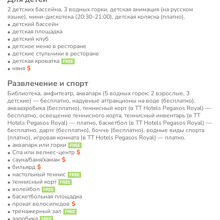
2 детских бассейна, 3 водных горки, детская анимация (на русском
языке), мини-дискотека (20:30-21:00), детская коляска (платно).
детский бассейн
детская площадка
детский клуб
детское меню в ресторане
детские стульчики в ресторане
детская кроватка
няня
Развлечение и спорт
Библиотека, амфитеатр, аквапарк (5 водных горок: 2 взрослые, 3
детские) — бесплатно, надувные аттракционы на воде (бесплатно),
аквааэробика (бесплатно), теннисный корт (в TT Hotels Pegasos Royal) —
бесплатно, освещение теннисного корта, теннисный инвентарь (в TT
Hotels Pegasos Royal) — платно, баскетбол (в TT Hotels Pegasos Royal) —
бесплатно, дартс (бесплатно), бочче (бесплатно), водные виды спорта
(платно), игровая комната (в TT Hotels Pegasos Royal) — платно.
аквапарк или горки
Спа или велнес-центр
сауна/баня/хамам
бильярд
настольный теннис
теннисный корт
волейбол
баскетбольная площадка
прокат велосипедов
тренажерный зал
аэробика