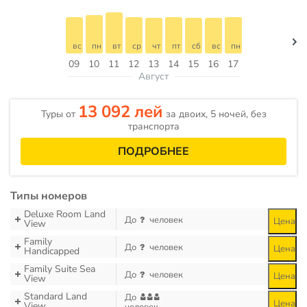
вс
пн
вт
ср
чт
пт
сб
вс
пн
09
10
11
12
13
14
15
16
17
Август
13 092 лей
Туры от
за двоих, 5 ночей, без
транспорта
ПОДРОБНЕЕ
Типы номеров
Deluxe Room Land
До
человек
Цена
View
Family
До
человек
Цена
Handicapped
Family Suite Sea
До
человек
Цена
View
Standard Land
До
Цена
View