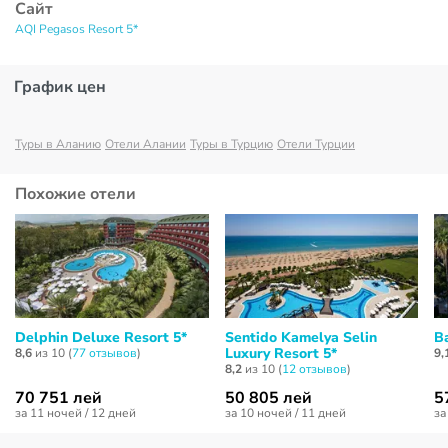
Сайт
AQI Pegasos Resort 5*
График цен
Туры в Аланию
Отели Алании
Туры в Турцию
Отели Турции
Похожие отели
Delphin Deluxe Resort 5*
Sentido Kamelya Selin
B
Luxury Resort 5*
8,6
из 10 (
77 отзывов
)
9,
8,2
из 10 (
12 отзывов
)
70 751 лей
50 805 лей
5
за 11 ночей / 12 дней
за 10 ночей / 11 дней
за