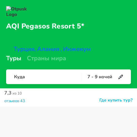
AQI Pegasos
Resort 5*
Турция
Алания
Инжекум
,
,
Туры
Страны мира
Куда
7
-
9
ночей
7,3
из 10
Где купить тур?
отзывов 43