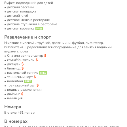
Буфет, подходящий для детей
детский бассейн
детская площадка
детский клуб
детское меню в ресторане
детские стульчики в ресторане
детская кроватка
Развлечение и спорт
Ныряние с маской и трубкой, дартс, мини-футбол, амфитеатр,
библиотека. Предоставляется оборудование для занятия водными
видами спорта.
Спа или велнес-центр
сауна/баня/хамам
джакузи
бильярд
настольный теннис
теннисный корт
волейбол
тренажерный зал
водные развлечения
дайвинг
анимация
Номера
В отеле 461 номер.
В номерах