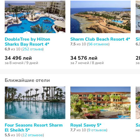
DoubleTree by Hilton
Sharm Club Beach Resort 4*
S
Sharks Bay Resort 4*
7,5
из 10 (
56 отзывов
)
6,
6,9
из 10 (
252 отзывa
)
34 496 лей
34 576 лей
2
за 8 ночей / 9 дней
за 7 ночей / 8 дней
за
Ближайшие отели
Four Seasons Resort Sharm
Royal Savoy 5*
Sa
El Sheikh 5*
7,7
из 10 (
9 отзывов
)
не
5,5
из 10 (
12 отзывов
)