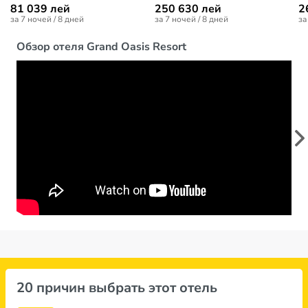
81 039 лей
250 630 лей
2
за 7 ночей / 8 дней
за 7 ночей / 8 дней
за
Обзор отеля Grand Oasis Resort
20 причин выбрать этот отель