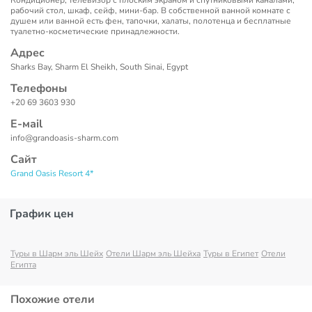
Кондиционер, телевизор с плоским экраном и спутниковыми каналами,
рабочий стол, шкаф, сейф, мини-бар. В собственной ванной комнате с
душем или ванной есть фен, тапочки, халаты, полотенца и бесплатные
туалетно-косметические принадлежности.
Адрес
Sharks Bay, Sharm El Sheikh, South Sinai, Egypt
Телефоны
+20 69 3603 930
Е-маil
info@grandoasis-sharm.com
Сайт
Grand Oasis Resort 4*
График цен
Туры в Шарм эль Шейх
Отели Шарм эль Шейха
Туры в Египет
Отели
Египта
Похожие отели