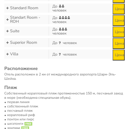
До
Standard Room
Цена
человек
Standart Room -
До
Цена
ROH
человек
До
Suite
Цена
человек
Superior Room
До
человек
Цена
Villa
До
человек
Цена
Расположение
Отель расположен в 2 км от международного аэропорта Шарм-Эль-
Шейха.
Пляж
Собственный коралловый пляж протяженностью 150 м, песчаный заход
в море (необходима специальная обувь).
первая линия
собственный пляж
песчаный пляж
коралловый риф
понтон или пирс
шезлонги
зонтики