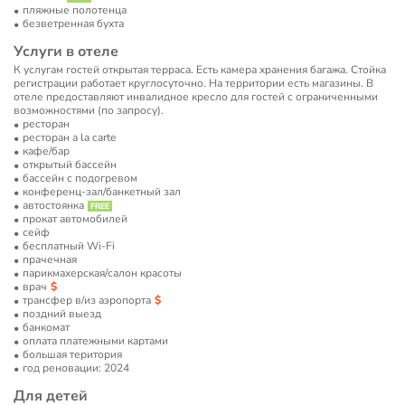
пляжные полотенца
безветренная бухта
Услуги в отеле
К услугам гостей открытая терраса. Есть камера хранения багажа. Стойка
регистрации работает круглосуточно. На территории есть магазины. В
отеле предоставляют инвалидное кресло для гостей с ограниченными
возможностями (по запросу).
ресторан
ресторан a la carte
кафе/бар
открытый бассейн
бассейн с подогревом
конференц-зал/банкетный зал
автостоянка
прокат автомобилей
сейф
бесплатный Wi-Fi
прачечная
парикмахерская/салон красоты
врач
трансфер в/из аэропорта
поздний выезд
банкомат
оплата платежными картами
большая територия
год реновации: 2024
Для детей