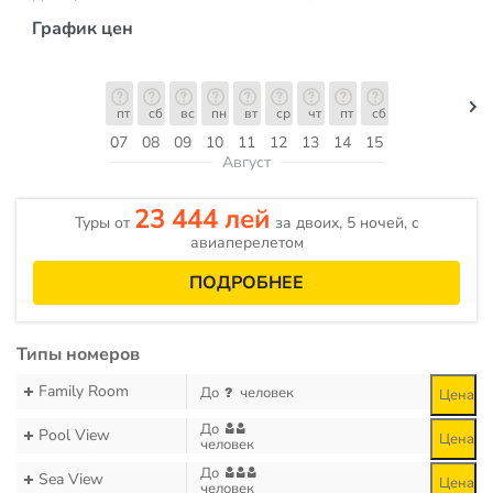
График цен
пт
сб
вс
пн
вт
ср
чт
пт
сб
07
08
09
10
11
12
13
14
15
Август
23 444 лей
Туры от
за двоих, 5 ночей, c
авиаперелетом
ПОДРОБНЕЕ
Типы номеров
Family Room
До
человек
Цена
До
Pool View
Цена
человек
До
Sea View
Цена
человек