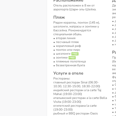
Расположение
Д
Отель расположен в 8 км от
Де
аэропорта Шарм-эль-Шейха.
зи
ан
Пляж
ре
Рядом кораллы, понтон (145 м),
шезлонги, матрасы и зонтики у
бассейна. Рекомендуется
специальная обувь.
вторая линия
песчаный пляж
коралловый риф
понтон или пирс
Р
шезлонги
зонтики
Пр
пляжные полотенца
(б
безветренная бухта
ко
ве
Услуги в отеле
ак
фу
Рестораны:
от
главный ресторан Sinai (06:30-
10:30, 12:30-15:00, 18:30-22:00)
индийский ресторан a la carte Taj
Mahal (19:00-23:00)
итальянский ресторан a la carte Bella
Visita (19:00-23:00)
египетский ресторанa la carte
(19:00-23:00)
рыбный и BBQ ресторан Oasis