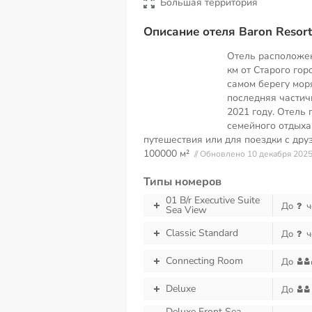
Большая территория
Описание отеля Baron Resort
Отель расположен 
км от Старого горо
самом берегу моря
последняя частич
2021 году. Отель
семейного отдыха
путешествия или для поездки с др
100000 м²
// Обновлено 10 декабря 202
Типы номеров
01 B/r Executive Suite
До
ч
Sea View
Classic Standard
До
ч
Connecting Room
До
Deluxe
До
Deluxe Front Sea