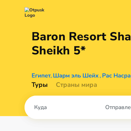
Baron Resort Sha
Sheikh 5*
Египет
Шарм эль Шейх
Рас Наср
,
,
Туры
Страны мира
Отправле