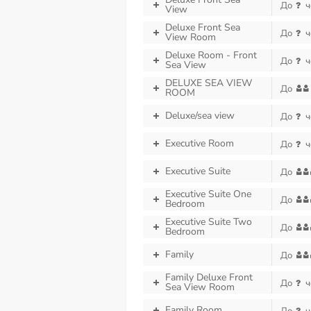
До
ч
View
Deluxe Front Sea
До
ч
View Room
Deluxe Room - Front
До
ч
Sea View
DELUXE SEA VIEW
До
ROOM
Deluxe/sea view
До
ч
Executive Room
До
ч
Executive Suite
До
Executive Suite One
До
Bedroom
Executive Suite Two
До
Bedroom
Family
До
Family Deluxe Front
До
ч
Sea View Room
Family Room