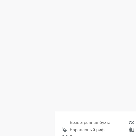
пт
сб
вс
пн
вт
ср
чт
07
08
09
10
11
12
13
Безветренная бухта
Коралловый риф