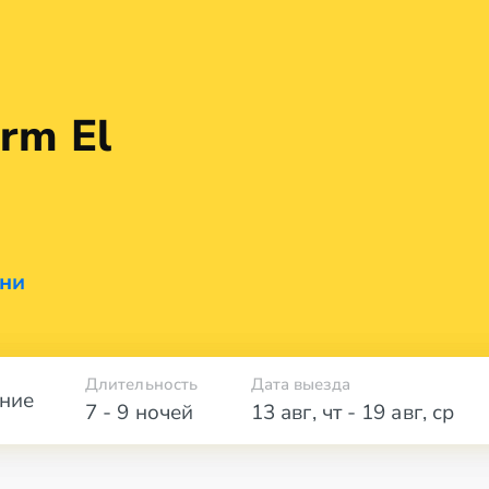
rm El
ани
Длительность
Дата выезда
ние
7 - 9 ночей
13 авг
,
чт
-
19 авг
,
ср