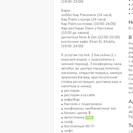
(19:00-23:00)
Бары:
лобби-бар Panorama (24 часа)
бар Piano Lounge (24 часа)
Н
бар Palm на пляже (10:00-24:00)
бар-ресторан Oasis у бассейна
В 
(10:00 до заката)
В
дискотека Now & Zen (22:00-02:00)
восточное кафе Khan EL Khalily
Ко
(19:00-24:00)
эк
ра
К услугам гостей: 2 бассейна (1 с
ба
морской водой, с подогревом в
с 
зимний период), 3 конференц-зала,
та
автобус до центра города (платно),
бе
магазины, открытая терраса, камера
ко
хранения багажа, круглосуточная
Го
стойка регистрации, доставка еды и
по
напитков в номер.
пр
ресторан
ег
ресторан a la carte
кафе/бар
А
бассейн с подогревом
P.
конференц-зал/банкетный зал
46
бизнес-центр
Eg
автостоянка
сейф
Т
бесплатный Wi-Fi
лифт
+2