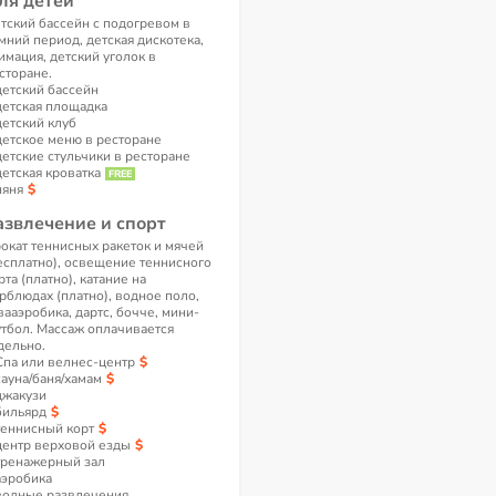
ля детей
тский бассейн с подогревом в
мний период, детская дискотека,
имация, детский уголок в
сторане.
детский бассейн
детская площадка
детский клуб
детское меню в ресторане
детские стульчики в ресторане
детская кроватка
няня
азвлечение и спорт
окат теннисных ракеток и мячей
есплатно), освещение теннисного
рта (платно), катание на
рблюдах (платно), водное поло,
вааэробика, дартс, бочче, мини-
тбол. Массаж оплачивается
дельно.
Спа или велнес-центр
сауна/баня/хамам
джакузи
бильярд
теннисный корт
центр верховой езды
тренажерный зал
аэробика
водные развлечения