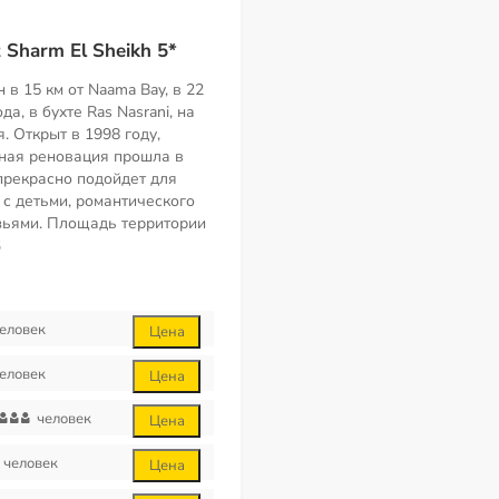
 Sharm El Sheikh 5*
в 15 км от Naama Bay, в 22
да, в бухте Ras Nasrani, на
. Открыт в 1998 году,
ная реновация прошла в
 прекрасно подойдет для
 с детьми, романтического
узьями. Площадь территории
5
еловек
Цена
еловек
Цена
человек
Цена
человек
Цена