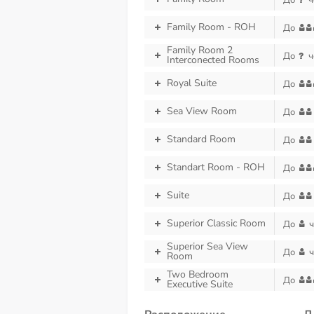
До
ч
Family Room - ROH
До
Family Room 2
До
ч
Interconected Rooms
Royal Suite
До
Sea View Room
До
Standard Room
До
Standart Room - ROH
До
Suite
До
Superior Classic Room
До
ч
Superior Sea View
До
ч
Room
Two Bedroom
До
Executive Suite