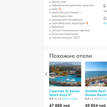
прачечная
парикмахерская/салон красоты
Е
врач
re
удобства для людей с
инвалидностью
С
номера для некурящих
трансфер в/из аэропорта
Ba
банкомат
оплата платежными картами
большая територия
год реновации: 2021
Похожие отели
Concorde El Salam
Sentido Reef
Sport Area 5*
Senses Resor
6,6
из 10 (
101 отзыв
)
8,4
из 10 (
112 о
47 868 лей
49 854 лей