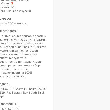
дайвинг
диско-клуб
организация экскурсий
омера
отеле 360 номеров.
 номерах
ндиционер, телевизор с плоским
раном и спутниковыми каналами,
бочий стол, шкаф, сейф, мини-
р. В собственной ванной комнате
душем или ванной есть фен,
почки, халаты, полотенца и
сплатные туалетно-
сметические принадлежности.
стям предоставляется выбор
душек и постельные
инадлежности из 100%
ипетского хлопка.
дрес
 O. Box 115 Sharm El Sheikh, PCP.C
619, Ras Nasrani Bay, South Sinai,
ypt
елефоны
0 693 670 100