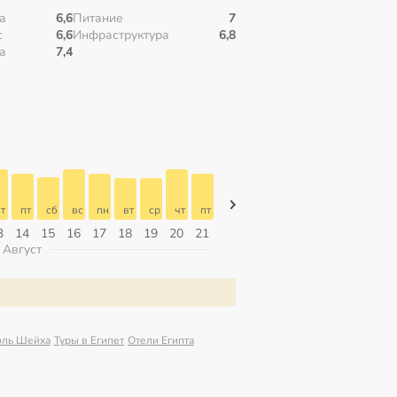
а
6,6
Питание
7
с
6,6
Инфраструктура
6,8
а
7,4
т
пт
сб
вс
пн
вт
ср
чт
пт
пт
сб
вс
пн
вт
ср
3
14
15
16
17
18
19
20
21
07
08
09
10
11
12
Август
эль Шейха
Туры в Египет
Отели Египта