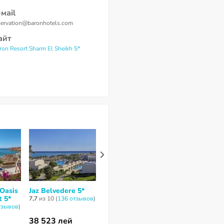
-маil
servation@baronhotels.com
айт
ron Resort Sharm El Sheikh 5*
 Oasis
Jaz Belvedere 5*
Sierra Sharm El
Charmillion 
t 5*
Sheikh Hotel 5*
Aqua Park 5*
7,7
из 10 (
136 отзывов
)
тзывов
)
8,4
из 10 (
433 отзывa
)
6,7
из 10 (
79 от
38 523 лей
64 172 лей
33 470 лей