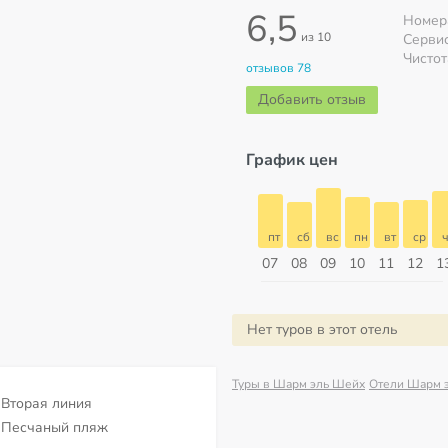
6,5
Номер
из 10
Серви
Чистот
отзывов 78
Добавить отзыв
График цен
пт
сб
вс
пн
вт
ср
чт
пт
пт
сб
вс
пн
вт
ср
ч
14
15
16
17
18
19
20
21
07
08
09
10
11
12
1
Август
Нет туров в этот отель
Туры в Шарм эль Шейх
Отели Шарм 
Вторая линия
Песчаный пляж