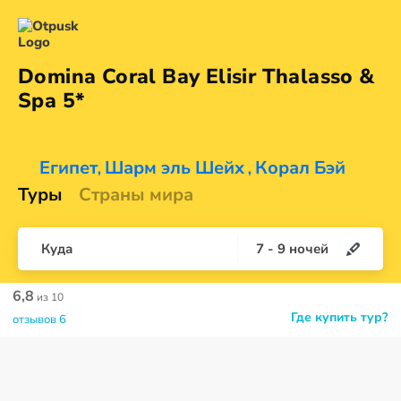
Domina Coral Bay Elisir Thalasso &
Spa 5*
Египет
Шарм эль Шейх
Корал Бэй
,
,
Туры
Страны мира
Куда
7
-
9
ночей
6,8
из 10
Где купить тур?
отзывов 6