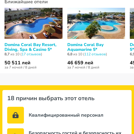
Ближайшие отели
Domina Coral Bay Resort,
Domina Coral Bay
D
Diving, Spa & Casino 5*
Aquamarine 5*
5*
8,7
из 10 (
17 отзывов
)
6,8
из 10 (
112 отзывов
)
6,
50 511 лей
46 659 лей
4
за 7 ночей / 8 дней
за 7 ночей / 8 дней
за
18 причин выбрать этот отель
Квалифицированный персонал
Безопасность гостей и безопасность их