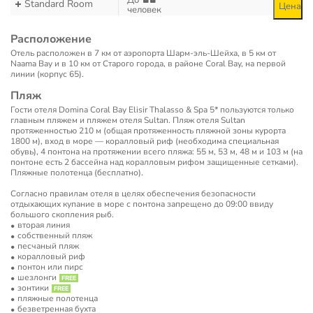
До
Standard Room
Цена
человек
Расположение
Отель расположен в 7 км от аэропорта Шарм-эль-Шейха, в 5 км от
Naama Bay и в 10 км от Старого города, в районе Coral Bay, на первой
линии (корпус 65).
Пляж
Гости отеля Domina Coral Bay Elisir Thalasso & Spa 5* пользуются только
главным пляжем и пляжем отеля Sultan. Пляж отеля Sultan
протяженностью 210 м (общая протяженность пляжной зоны курорта
1800 м), вход в море — коралловый риф (необходима специальная
обувь), 4 понтона на протяжении всего пляжа: 55 м, 53 м, 48 м и 103 м (на
понтоне есть 2 бассейна над коралловым рифом защищенные сетками).
Пляжные полотенца (бесплатно).
Cогласно правилам отеля в целях обеспечения безопасности
отдыхающих купание в море с понтона запрещено до 09:00 ввиду
большого скопления рыб.
вторая линия
собственный пляж
песчаный пляж
коралловый риф
понтон или пирс
шезлонги
зонтики
пляжные полотенца
безветренная бухта