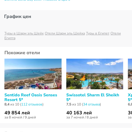
График цен
Туры в Шарм эль Шейх
Отели Шарм эль Шейха
Туры в Египет
Отели
Египта
Похожие отели
Sentido Reef Oasis Senses
Swissotel Sharm El Sheikh
X
Resort 5*
5*
5*
8,4
из 10 (
112 отзывов
)
7,5
из 10 (
34 отзывa
)
6,
49 854 лей
40 163 лей
3
за 8 ночей / 9 дней
за 7 ночей / 8 дней
за