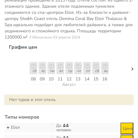
реновация проведена в 2015 году. Отель состоит из одного 2-
этажного здания. Здание отеля подземным туннелем
соединяется со спа-центром Elisir. Из-за близости к дайвинг-
центру Sheikh Coast отель Domina Coral Bay Elisir Thalasso &
Spa идеально подойдет для любителей дайвинга, а также для
уединенного и спокойного отдыха. Площадь территории
1200000 м²
// Обновлено 03 апреля 2024
График цен
сб
вс
пн
вт
ср
чт
пт
сб
вс
08
09
10
11
12
13
14
15
16
Август
Нет туров в этот отель
Типы номеров
До
Elisir
Цена
человек