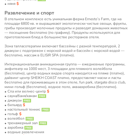
няня
Развлечение и спорт
В отельном комплексе есть уникальная ферма Ernesto’s Farm, где на
площади 6800 кв. м выращивают экологически чистые овощи, фрукты,
грибы производят молочные продукты и разводят домашних животных
— посещение бесплатно (по графику). Продукты используются для
приготовления блюд в большинстве ресторанов отеля.
Зона талласотерапии включает бассейны с разной температурой, 2
джакузи с подогревом с морской водой и бассейн с морской водой —
бесплатно, массаж в ELISIR SPA (платно).
Интернациональная анимационная группа — ежедневные программы,
амфитеатр на 1000 мест, 3 площадки для пляжного волейбола
(бесплатно), центр водных видов спорта находится на пляже (платно),
дайвинг-центр SHEIKH COAST платно, предоставляет маски и ласты
бесплатно для проживающих в этом отеле, fun park, stargate disco club,
мини-гольф (бесплатно), водное поло, аквааэробика (бесплатно).
Спа или велнес-центр
сауна/баня/хамам
джакузи
бильярд
настольный теннис
гольф
волейбол
тренажерный зал
аэробика
водные развлечения