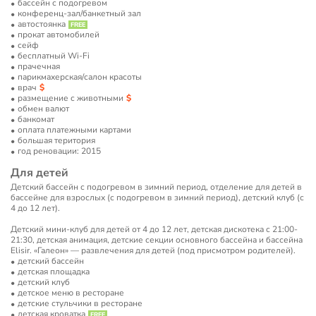
бассейн с подогревом
конференц-зал/банкетный зал
автостоянка
прокат автомобилей
сейф
бесплатный Wi-Fi
прачечная
парикмахерская/салон красоты
врач
размещение с животными
обмен валют
банкомат
оплата платежными картами
большая територия
год реновации: 2015
Для детей
Детский бассейн с подогревом в зимний период, отделение для детей в
бассейне для взрослых (с подогревом в зимний период), детский клуб (с
4 до 12 лет).
Детский мини-клуб для детей от 4 до 12 лет, детская дискотека с 21:00-
21:30, детская анимация, детские секции основного бассейна и бассейна
Elisir. «Галеон» — развлечения для детей (под присмотром родителей).
детский бассейн
детская площадка
детский клуб
детское меню в ресторане
детские стульчики в ресторане
детская кроватка