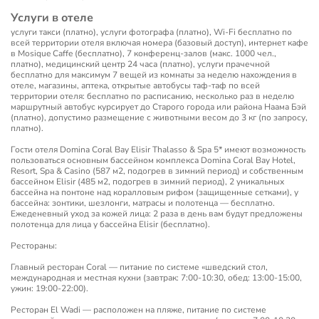
Услуги в отеле
услуги такси (платно), услуги фотографа (платно), Wi-Fi бесплатно по
всей территории отеля включая номера (базовый доступ), интернет кафе
в Mosique Caffe (бесплатно), 7 конференц-залов (макс. 1000 чел.,
платно), медицинский центр 24 часа (платно), услуги прачечной
бесплатно для максимум 7 вещей из комнаты за неделю нахождения в
отеле, магазины, аптека, открытые автобусы таф-таф по всей
территории отеля: бесплатно по расписанию, несколько раз в неделю
маршрутный автобус курсирует до Старого города или района Наама Бэй
(платно), допустимо размещение с животными весом до 3 кг (по запросу,
платно).
Гости отеля Domina Coral Bay Elisir Thalasso & Spa 5* имеют возможность
пользоваться основным бассейном комплекса Domina Coral Bay Hotel,
Resort, Spa & Casino (587 м2, подогрев в зимний период) и собственным
бассейном Elisir (485 м2, подогрев в зимний период), 2 уникальных
бассейна на понтоне над коралловым рифом (защищенные сетками), у
бассейна: зонтики, шезлонги, матрасы и полотенца — бесплатно.
Ежеденевный уход за кожей лица: 2 раза в день вам будут предложены
полотенца для лица у бассейна Elisir (бесплатно).
Рестораны:
Главный ресторан Coral — питание по системе «шведский стол,
международная и местная кухни (завтрак: 7:00-10:30, обед: 13:00-15:00,
ужин: 19:00-22:00).
Ресторан El Wadi — расположен на пляже, питание по системе