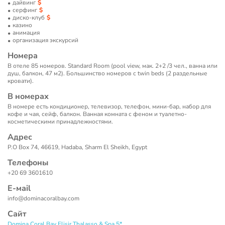
дайвинг
серфинг
диско-клуб
казино
анимация
организация экскурсий
Номера
В отеле 85 номеров. Standard Room (pool view, мак. 2+2 /3 чел., ванна или
душ, балкон, 47 м2). Большинство номеров с twin beds (2 раздельные
кровати).
В номерах
В номере есть кондиционер, телевизор, телефон, мини-бар, набор для
кофе и чая, сейф, балкон. Ванная комната с феном и туалетно-
косметическими принадлежностями.
Адрес
P.O Box 74, 46619, Hadaba, Sharm El Sheikh, Egypt
Телефоны
+20 69 3601610
Е-маil
info@dominacoralbay.com
Сайт
Domina Coral Bay Elisir Thalasso & Spa 5*