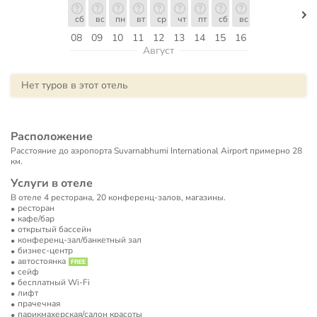
сб
вс
пн
вт
ср
чт
пт
сб
вс
08
09
10
11
12
13
14
15
16
Август
Нет туров в этот отель
Расположение
Расстояние до аэропорта Suvarnabhumi International Airport примерно 28
км.
Услуги в отеле
В отеле 4 ресторана, 20 конференц-залов, магазины.
ресторан
кафе/бар
открытый бассейн
конференц-зал/банкетный зал
бизнес-центр
автостоянка
сейф
бесплатный Wi-Fi
лифт
прачечная
парикмахерская/салон красоты