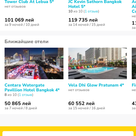
Tower Club At Lebua 5*
JC Kevin Sathorn Bangkok
A
Hotel 5*
A
нет отзывов
Co
10
из 10 (
1 отзыв
)
не
101 069 лей
119 735 лей
1
за 9 ночей / 10 дней
за 14 ночей / 15 дней
за
Ближайшие отели
Centara Watergate
Vela Dhi Glow Pratunam 4*
Fi
Pavillion Hotel Bangkok 4*
нет отзывов
не
8
из 10 (
1 отзыв
)
50 865 лей
60 552 лей
4
за 7 ночей / 8 дней
за 15 ночей / 16 дней
за