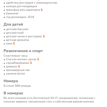
удобства для людей с инвалидностью
номера для некурящих
трансфер в/из аэропорта
банкомат
год реновации: 2016
Для детей
детский бассейн
детский клуб
детское меню в ресторане
детская кроватка
няня
Развлечение и спорт
Счастливые часы.
Спа или велнес-центр
сауна/баня/хамам
джакузи
тренажерный зал
занятия йогой
Номера
В отеле 569 номера.
В номерах
Во всех номерах есть бесплатный Wi-Fi, кондиционер, телевизор с
плоским экраном, письменный стол и собственная ванная комната.