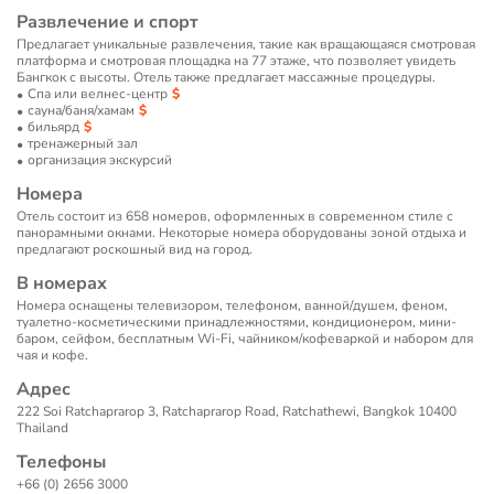
Развлечение и спорт
Предлагает уникальные развлечения, такие как вращающаяся смотровая
платформа и смотровая площадка на 77 этаже, что позволяет увидеть
Бангкок с высоты. Отель также предлагает массажные процедуры.
Спа или велнес-центр
сауна/баня/хамам
бильярд
тренажерный зал
организация экскурсий
Номера
Отель состоит из 658 номеров, оформленных в современном стиле с
панорамными окнами. Некоторые номера оборудованы зоной отдыха и
предлагают роскошный вид на город.
В номерах
Номера оснащены телевизором, телефоном, ванной/душем, феном,
туалетно-косметическими принадлежностями, кондиционером, мини-
баром, сейфом, бесплатным Wi-Fi, чайником/кофеваркой и набором для
чая и кофе.
Адрес
222 Soi Ratchaprarop 3, Ratchaprarop Road, Ratchathewi, Bangkok 10400
Thailand
Телефоны
+66 (0) 2656 3000