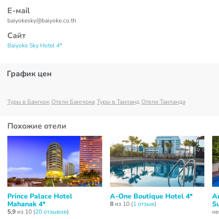
Е-маil
baiyokesky@baiyoke.co.th
Сайт
Baiyoke Sky Hotel 4*
График цен
Туры в Бангкок
Отели Бангкока
Туры в Таиланд
Отели Таиланда
Похожие отели
Prince Palace Hotel
A-One Boutique Hotel 4*
A
Mahanak 4*
S
8
из 10 (
1 отзыв
)
5,9
из 10 (
20 отзывов
)
не