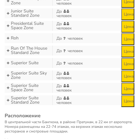
Цена
Zone
человек
Junior Suite
До
Цена
Standard Zone
человек
Presidental Suite
До
Цена
Space Zone
человек
Roh
До
человек
Цена
Run Of The House
До
человек
Цена
Standard Zone
Superior Suite
До
человек
Цена
Superior Suite Sky
До
Цена
Zone
человек
Superior Suite
До
Цена
Space Zone
человек
Superior Suite
До
Цена
Standard Zone
человек
Расположение
В центральной части Бангкока, в районе Пратунам, в 22 км от аэропорта.
Номера размещены на 22-74 этажах, на верхних этажах несколько
ресторанов и смотровые площадки.