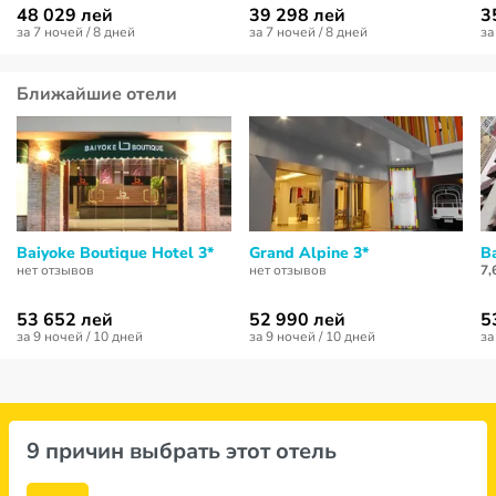
48 029 лей
39 298 лей
3
за 7 ночей / 8 дней
за 7 ночей / 8 дней
за
Ближайшие отели
Baiyoke Boutique Hotel 3*
Grand Alpine 3*
Ba
нет отзывов
нет отзывов
7,
53 652 лей
52 990 лей
5
за 9 ночей / 10 дней
за 9 ночей / 10 дней
за
9 причин выбрать этот отель