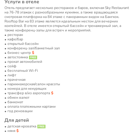
Услуги в отеле
Отель предлагает несколько ресторанов и баров, включая Sky Restaurant
на 76-78 этажах с разнообразными кухнями, а также вращающаяся
смотровая платформа на 84 этаже с панорамным видом на Бангкок.
Rooftop Bar на 83 этаже является идеальным местом для вечерних
коктейлей. В отеле имеется открытый бассейн и тренажерный зал, а
также конференц-залы для встреч и мероприятий.
ресторан
кафе/бар
открытый бассейн
конференц-зал/банкетный зал
бизнес-центр
автостоянка
прокат автомобилей
сейф
бесплатный Wi-Fi
лифт
прачечная
парикмахерская/салон красоты
номера для некурящих
трансфер в/из аэропорта
обмен валют
банкомат
оплата платежными картами
год реновации
Для детей
детская кроватка
няня