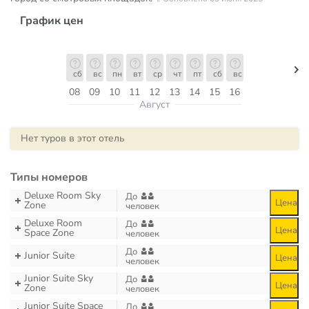
График цен
сб
вс
пн
вт
ср
чт
пт
сб
вс
08
09
10
11
12
13
14
15
16
Август
Нет туров в этот отель
Типы номеров
Deluxe Room Sky
До
Цена
Zone
человек
Deluxe Room
До
Цена
Space Zone
человек
До
Junior Suite
Цена
человек
Junior Suite Sky
До
Цена
Zone
человек
Junior Suite Space
До