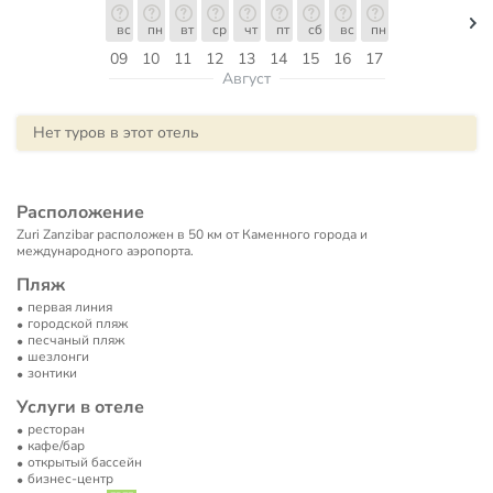
вс
пн
вт
ср
чт
пт
сб
вс
пн
09
10
11
12
13
14
15
16
17
Август
Нет туров в этот отель
Расположение
Zuri Zanzibar расположен в 50 км от Каменного города и
международного аэропорта.
Пляж
первая линия
городской пляж
песчаный пляж
шезлонги
зонтики
Услуги в отеле
ресторан
кафе/бар
открытый бассейн
бизнес-центр