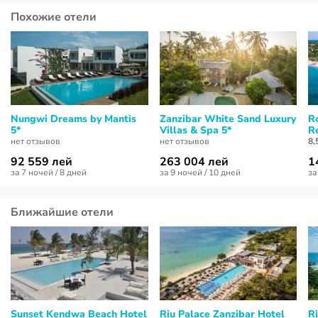
Похожие отели
Nungwi Dreams by Mantis
Zanzibar White Sand Luxury
R
5*
Villas & Spa 5*
Re
нет отзывов
нет отзывов
8,
92 559 лей
263 004 лей
1
за 7 ночей / 8 дней
за 9 ночей / 10 дней
за
Ближайшие отели
Sunset Kendwa Beach Hotel
Riu Palace Zanzibar Hotel
R