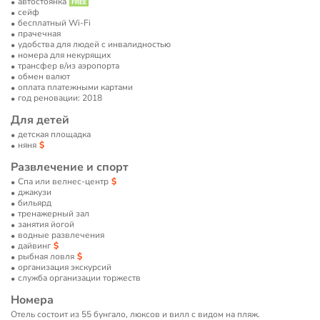
автостоянка
сейф
бесплатный Wi-Fi
прачечная
удобства для людей с инвалидностью
номера для некурящих
трансфер в/из аэропорта
обмен валют
оплата платежными картами
год реновации: 2018
Для детей
детская площадка
няня
Развлечение и спорт
Спа или велнес-центр
джакузи
бильярд
тренажерный зал
занятия йогой
водные развлечения
дайвинг
рыбная ловля
организация экскурсий
служба организации торжеств
Номера
Отель состоит из 55 бунгало, люксов и вилл с видом на пляж.