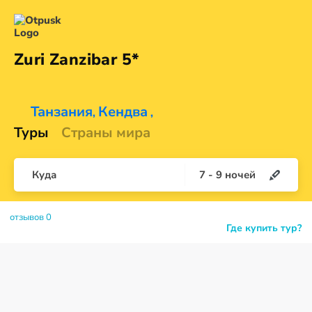
Zuri
Zanzibar 5*
Танзания
Кендва
,
,
Туры
Страны мира
Куда
7
-
9
ночей
отзывов 0
Где купить тур?