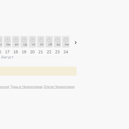
с
пн
вт
ср
чт
пт
сб
вс
пн
пн
вт
ср
чт
пт
сб
6
17
18
19
20
21
22
23
24
10
11
12
13
14
15
Август
вичей
Туры в Черногорию
Отели Черногории