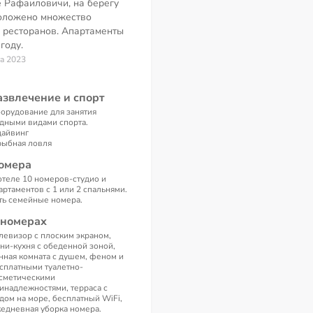
 Рафаиловичи, на берегу
положено множество
 ресторанов. Апартаменты
году.
та 2023
азвлечение и спорт
орудование для занятия
дными видами спорта.
дайвинг
рыбная ловля
омера
отеле 10 номеров-студио и
артаментов с 1 или 2 спальнями.
ть семейные номера.
 номерах
левизор с плоским экраном,
ни-кухня с обеденной зоной,
нная комната с душем, феном и
сплатными туалетно-
сметическими
инадлежностями, терраса с
дом на море, бесплатный WiFi,
едневная уборка номера.