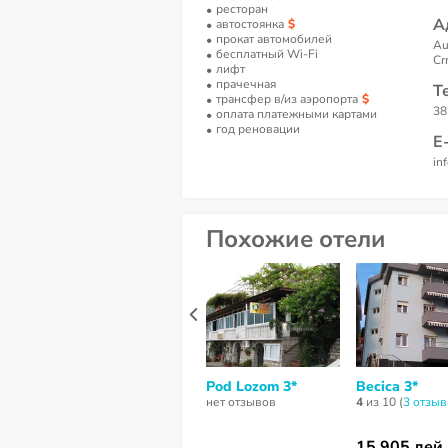
ресторан
А
автостоянка
прокат автомобилей
Au
бесплатный Wi-Fi
Cr
лифт
прачечная
Т
трансфер в/из аэропорта
38
оплата платежными картами
год реновации
Е
in
Похожие отели
Pod Lozom 3*
Becica 3*
нет отзывов
4
из 10 (
3 отзыв
15 905 лей