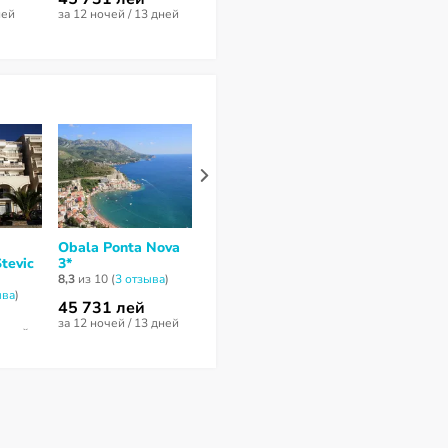
ней
за 12 ночей / 13 дней
за 12 ночей / 1
Obala Ponta Nova
Zeta 4*
Rafailovici
tevic
3*
Apartments 
нет отзывов
8,3
из 10 (
3 отзывa
)
нет отзывов
ывa
)
45 731 лей
58 351 лей
32 879 лей
за 12 ночей / 13 дней
за 13 ночей / 14 дней
за 11 ночей / 1
3 дней