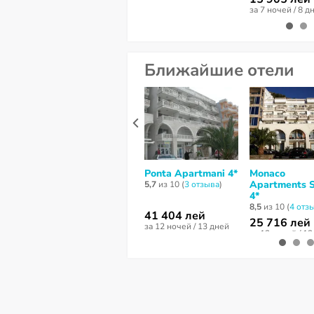
за 7 ночей / 8 д
Ближайшие отели
Ponta Apartmani 4*
Monaco
Apartments S
5,7
из 10 (
3 отзывa
)
4*
8,5
из 10 (
4 отз
41 404 лей
25 716 лей
за 12 ночей / 13 дней
за 12 ночей / 1