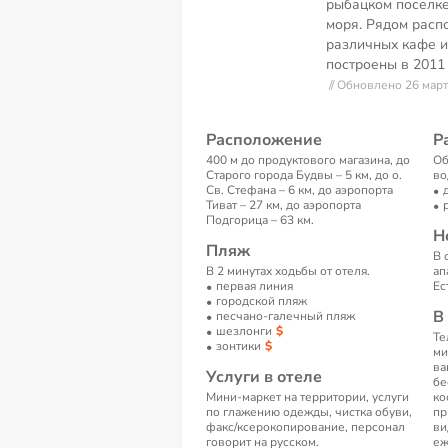
рыбацком поселке
моря. Рядом рас
различных кафе и
построены в 2011 
// Обновлено 26 мар
Расположение
Р
400 м до продуктового магазина, до
Об
Старого города Будвы – 5 км, до о.
во
Св. Стефана – 6 км, до аэропорта
Тиват – 27 км, до аэропорта
Подгорица – 63 км.
Н
Пляж
В 
В 2 минутах ходьбы от отеля.
ап
первая линия
Ес
городской пляж
В
песчано-галечный пляж
шезлонги
Те
зонтики
ми
ва
Услуги в отеле
бе
Мини-маркет на территории, услуги
ко
по глажению одежды, чистка обуви,
пр
факс/ксерокопирование, персонал
ви
говорит на русском.
еж