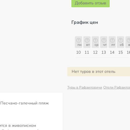
Добавить отзыв
График цен
с
пн
вт
ср
чт
пт
сб
вс
пн
пн
вт
ср
чт
пт
сб
в
17
18
19
20
21
22
23
24
10
11
12
13
14
15
1
Август
Нет туров в этот отель
Туры в Рафаиловичи
Отели Рафаило
Песчано-галечный пляж
ится в живописном