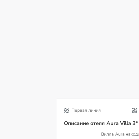
пн
вт
ср
чт
пт
сб
в
10
11
12
13
14
15
16
Первая линия
Описание отеля Aura Villa 3*
Вилла Aura наход