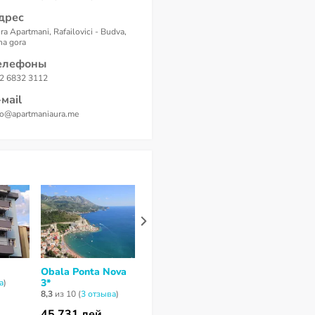
дрес
ra Apartmani, Rafailovici - Budva,
na gora
елефоны
2 6832 3112
-маil
fo@apartmaniaura.me
Obala Ponta Nova
Arvala Lux
Poseidon Hot
3*
Apartments 3*
a
)
7,6
из 10 (
8 отз
8,3
из 10 (
3 отзывa
)
нет отзывов
45 731 лей
44 357 лей