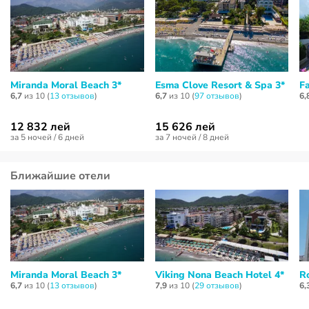
Miranda Moral Beach 3*
Esma Clove Resort & Spa 3*
F
6,7
из 10 (
13 отзывов
)
6,7
из 10 (
97 отзывов
)
6,
12 832 лей
15 626 лей
за 5 ночей / 6 дней
за 7 ночей / 8 дней
Ближайшие отели
Miranda Moral Beach 3*
Viking Nona Beach Hotel 4*
R
6,7
из 10 (
13 отзывов
)
7,9
из 10 (
29 отзывов
)
6,