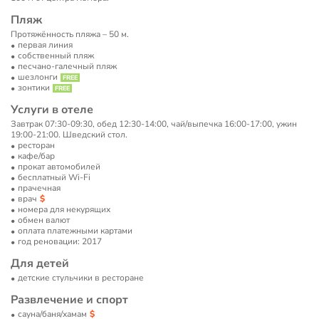
Пляж
Протяжённость пляжа – 50 м.
первая линия
собственный пляж
песчано-галечный пляж
шезлонги
зонтики
Услуги в отеле
Завтрак 07:30-09:30, обед 12:30-14:00, чай/выпечка 16:00-17:00, ужин
19:00-21:00. Шведский стол.
ресторан
кафе/бар
прокат автомобилей
бесплатный Wi-Fi
прачечная
врач
номера для некурящих
обмен валют
оплата платежными картами
год реновации: 2017
Для детей
детские стульчики в ресторане
Развлечение и спорт
сауна/баня/хамам