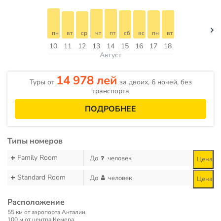
пн
вт
ср
чт
пт
сб
вс
пн
вт
10
11
12
13
14
15
16
17
18
Август
14 978 лей
Туры от
за двоих, 6 ночей, без
транспорта
ПОДРОБНЕЕ
Типы номеров
Family Room
До
человек
Цена
Standard Room
До
человек
Цена
Расположение
55 км от аэропорта Анталии.
100 м от центра Кемера.