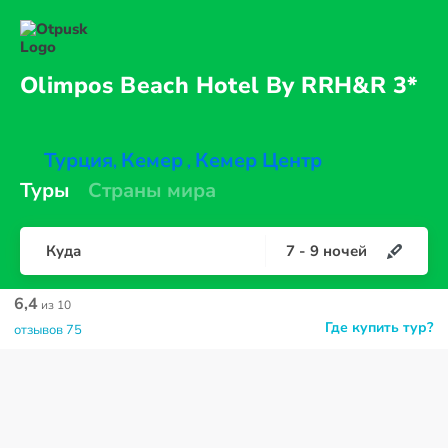
Olimpos Beach Hotel By
RRH&R 3*
Турция
Кемер
Кемер Центр
,
,
Туры
Страны мира
Куда
7
-
9
ночей
6,4
из 10
Где купить тур?
отзывов 75