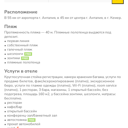
Расположение
В 55 км от аэропорта г. Анталия, в 45 км от центра г. Анталия, в г. Кемер.
Пляж
Протяженность пляжа — 40 м. Пляжные полотенца выдаются под
депозит.
первая линия
собственный пляж
галечный пляж
шезлонги
зонтики
пляжные полотенца
Услуги в отеле
Круглосуточная стойка регистрации, камера хранения багажа, услуги по
продаже билетов, факс/ксерокопирование (платно), экскурсионное
бюро, услуги по глажке одежды (платно), Wi-Fi (платно), room service
(платно), 1 ресторан, 3 бара, магазины, 1 открытый бассейн, без
подогрева, площадь 160 м2, у бассейна зонтики, шезлонги, матрасы:
бесплатно.
ресторан
кафе/бар
открытый бассейн
конференц-зал/банкетный зал
автостоянка
прокат автомобилей