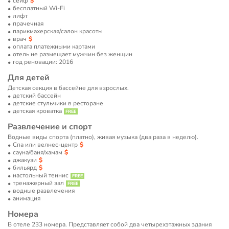
сейф
бесплатный Wi-Fi
лифт
прачечная
парикмахерская/салон красоты
врач
оплата платежными картами
отель не размещает мужчин без женщин
год реновации: 2016
Для детей
Детская секция в бассейне для взрослых.
детский бассейн
детские стульчики в ресторане
детская кроватка
Развлечение и спорт
Водные виды спорта (платно), живая музыка (два раза в неделю).
Спа или велнес-центр
сауна/баня/хамам
джакузи
бильярд
настольный теннис
тренажерный зал
водные развлечения
анимация
Номера
В отеле 233 номера. Представляет собой два четырехэтажных здания