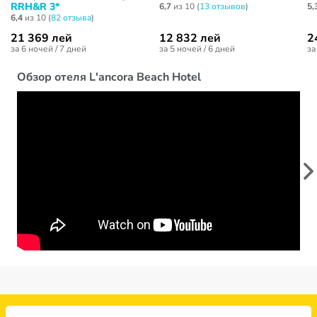
RRH&R 3*
6,7
из 10 (
13 отзывов
)
5,
6,4
из 10 (
82 отзывa
)
21 369 лей
12 832 лей
2
за 6 ночей / 7 дней
за 5 ночей / 6 дней
за
Обзор отеля L'ancora Beach Hotel