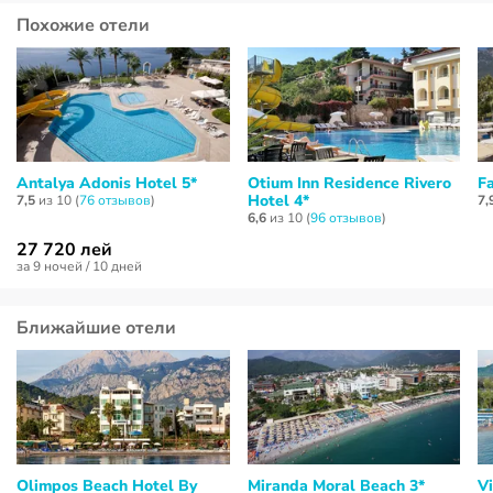
Похожие отели
Antalya Adonis Hotel 5*
Otium Inn Residence Rivero
F
Hotel 4*
7,5
из 10 (
76 отзывов
)
7,
6,6
из 10 (
96 отзывов
)
27 720 лей
за 9 ночей / 10 дней
Ближайшие отели
Olimpos Beach Hotel By
Miranda Moral Beach 3*
V