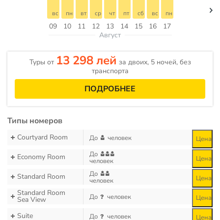
вс
пн
вт
ср
чт
пт
сб
вс
пн
09
10
11
12
13
14
15
16
17
Август
13 298 лей
Туры от
за двоих, 5 ночей, без
транспорта
ПОДРОБНЕЕ
Типы номеров
Courtyard Room
До
человек
Цена
До
Economy Room
Цена
человек
До
Standard Room
Цена
человек
Standard Room
До
человек
Цена
Sea View
Suite
До
человек
Цена