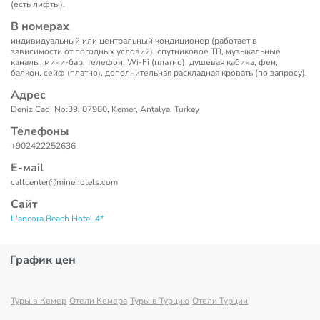
(есть лифты).
В номерах
индивидуальный или центральный кондиционер (работает в
зависимости от погодных условий), спутниковое ТВ, музыкальные
каналы, мини-бар, телефон, Wi-Fi (платно), душевая кабина, фен,
балкон, сейф (платно), дополнительная раскладная кровать (по запросу).
Адрес
Deniz Cad. No:39, 07980, Kemer, Antalya, Turkey
Телефоны
+902422252636
Е-маil
callcenter@minehotels.com
Сайт
L'ancora Beach Hotel 4*
График цен
Туры в Кемер
Отели Кемера
Туры в Турцию
Отели Турции