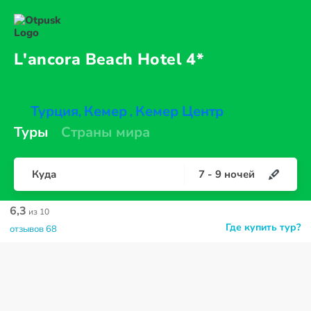
L'ancora Beach
Hotel 4*
Турция
Кемер
Кемер Центр
,
,
Туры
Страны мира
Куда
7
-
9
ночей
6,3
из 10
Где купить тур?
отзывов 68