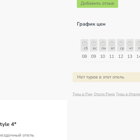
Добавить отзыв
График цен
сб
вс
пн
вт
ср
чт
пт
сб
сб
вс
пн
вт
ср
чт
п
15
16
17
18
19
20
21
22
08
09
10
11
12
13
1
Август
Нет туров в этот отель
Туры в Рим
Отели Рима
Туры в Итал
tyle 4*
вездочный отель