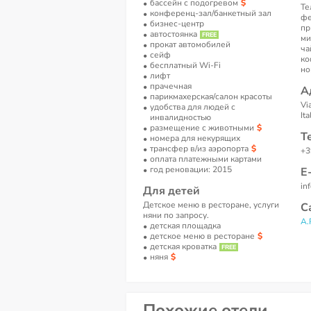
бассейн с подогревом
Те
конференц-зал/банкетный зал
фе
бизнес-центр
пр
автостоянка
ми
прокат автомобилей
ча
сейф
ко
бесплатный Wi-Fi
но
лифт
прачечная
А
парикмахерская/салон красоты
Vi
удобства для людей с
Ita
инвалидностью
размещение с животными
Т
номера для некурящих
трансфер в/из аэропорта
+3
оплата платежными картами
год реновации: 2015
Е
in
Для детей
Детское меню в ресторане, услуги
С
няни по запросу.
A.
детская площадка
детское меню в ресторане
детская кроватка
няня
Похожие отели