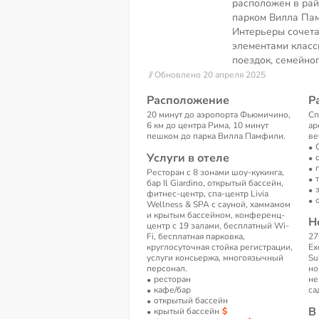
расположен в рай
парком Вилла Пам
Интерьеры сочета
элементами класс
поездок, семейног
// Обновлено 20 апреля 2025
Расположение
Р
20 минут до аэропорта Фьюмичино,
Сп
6 км до центра Рима, 10 минут
ар
пешком до парка Вилла Памфили.
ве
Услуги в отеле
Ресторан с 8 зонами шоу-кукинга,
бар Il Giardino, открытый бассейн,
фитнес-центр, спа-центр Livia
Wellness & SPA с сауной, хаммамом
и крытым бассейном, конференц-
Н
центр с 19 залами, бесплатный Wi-
Fi, бесплатная парковка,
27
круглосуточная стойка регистрации,
Ex
услуги консьержа, многоязычный
Su
персонал.
но
ресторан
не
кафе/бар
са
открытый бассейн
В
крытый бассейн