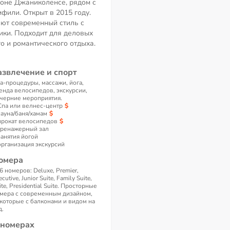
оне Джаниколенсе, рядом с
фили. Открыт в 2015 году.
ют современный стиль с
ики. Подходит для деловых
о и романтического отдыха.
азвлечение и спорт
а-процедуры, массажи, йога,
енда велосипедов, экскурсии,
черние мероприятия.
Спа или велнес-центр
сауна/баня/хамам
прокат велосипедов
тренажерный зал
занятия йогой
организация экскурсий
омера
6 номеров: Deluxe, Premier,
ecutive, Junior Suite, Family Suite,
ite, Presidential Suite. Просторные
мера с современным дизайном,
которые с балконами и видом на
д.
 номерах