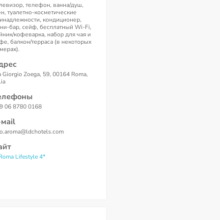
левизор, телефон, ванна/душ,
н, туалетно-косметические
инадлежности, кондиционер,
ни-бар, сейф, бесплатный Wi-Fi,
йник/кофеварка, набор для чая и
фе, балкон/терраса (в некоторых
мерах).
дрес
a Giorgio Zoega, 59, 00164 Roma,
lia
елефоны
9 06 8780 0168
-маil
fo.aroma@ldchotels.com
айт
Roma Lifestyle 4*