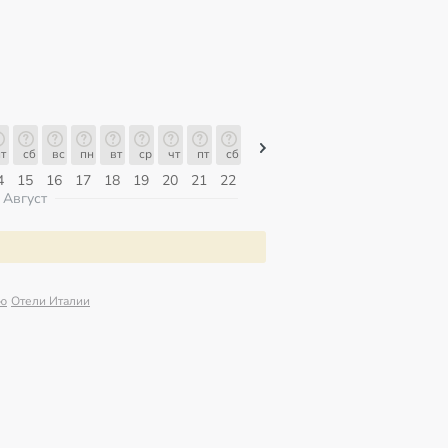
т
сб
вс
пн
вт
ср
чт
пт
сб
сб
вс
пн
вт
ср
чт
4
15
16
17
18
19
20
21
22
08
09
10
11
12
13
Август
ию
Отели Италии