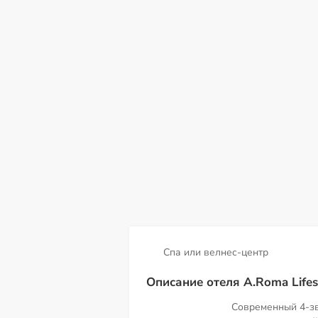
сб
вс
пн
вт
ср
чт
пт
08
09
10
11
12
13
14
Спа или велнес-центр
Описание отеля A.Roma Lifes
Современный 4-з