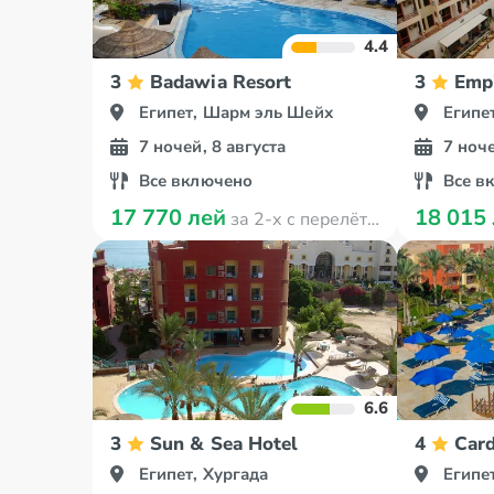
4.4
3
Badawia Resort
3
Empi
Египет, Шарм эль Шейх
Египе
7 ночей, 8 августа
7 ноче
Все включено
Все в
17 770 лей
18 015
за 2-х с перелётом
6.6
3
Sun & Sea Hotel
4
Card
Египет, Хургада
Египе