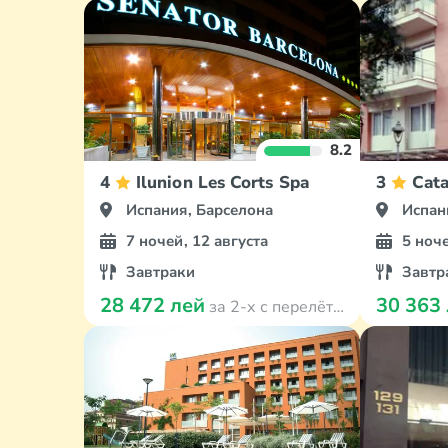
8.2
4
Ilunion Les Corts Spa
3
Cata
Испания, Барселона
Испан
7 ночей, 12 августа
5 ноче
Завтраки
Завтр
28 472 лей
30 363
за 2-х с перелётом