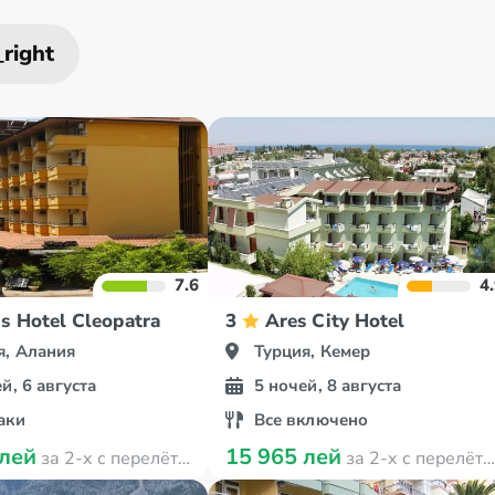
7.6
4
s Hotel Cleopatra
3
Ares City Hotel
я, Алания
Турция, Кемер
й, 6 августа
5 ночей, 8 августа
аки
Все включено
 лей
15 965 лей
за 2-х с перелётом
за 2-х с перелётом