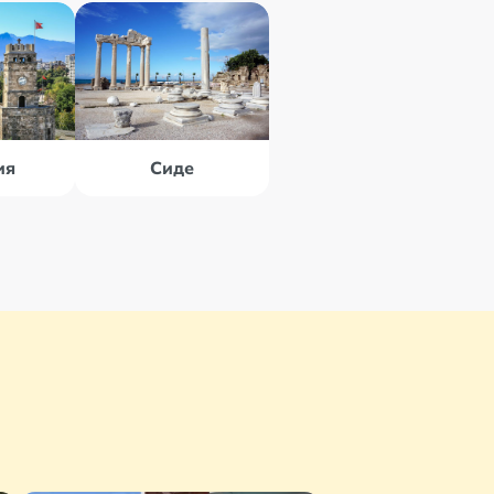
ия
Сиде