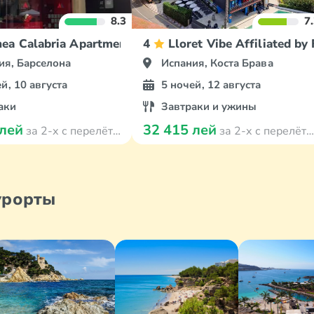
8.3
7
ea Calabria Apartments
4
Lloret Vibe Affiliated b
ия, Барселона
Испания, Коста Брава
й, 10 августа
5 ночей, 12 августа
аки
Завтраки и ужины
 лей
32 415 лей
за 2-х с перелётом
за 2-х с перелётом
урорты