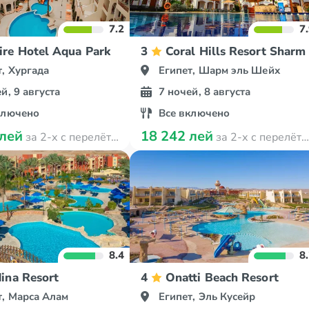
7.2
7
re Hotel Aqua Park
3
Coral Hills Resort Sharm
т, Хургада
Египет, Шарм эль Шейх
й, 9 августа
7 ночей, 8 августа
ключено
Все включено
 лей
18 242 лей
за 2-х с перелётом
за 2-х с перелётом
8.4
8
ina Resort
4
Onatti Beach Resort
т, Марса Алам
Египет, Эль Кусейр