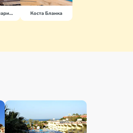
о. Гран Канария (Канары)
Коста Бланка