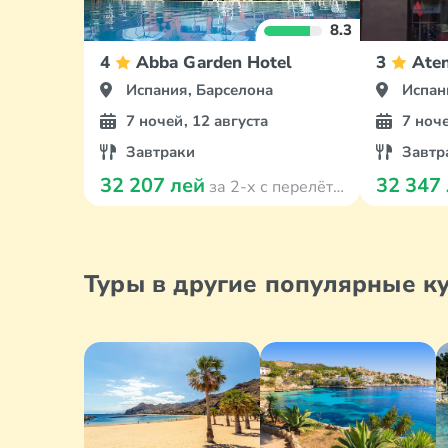
8.3
4
Abba Garden Hotel
3
Aten
Испания, Барселона
Испан
7 ночей, 12 августа
7 ноче
Завтраки
Завтр
32 207 лей
32 347
за 2-х с перелётом
Туры в другие популярные к