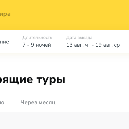
ира
Длительность
Дата выезда
ние
7 - 9 ночей
13 авг
,
чт
-
19 авг
,
ср
рящие туры
лю
Через месяц