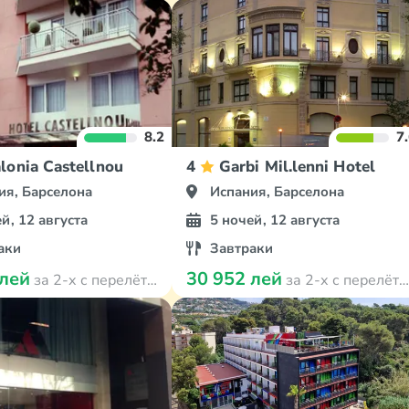
8.2
7
lonia Castellnou
4
Garbi Mil.lenni Hotel
ия, Барселона
Испания, Барселона
й, 12 августа
5 ночей, 12 августа
аки
Завтраки
 лей
30 952 лей
за 2-х с перелётом
за 2-х с перелётом