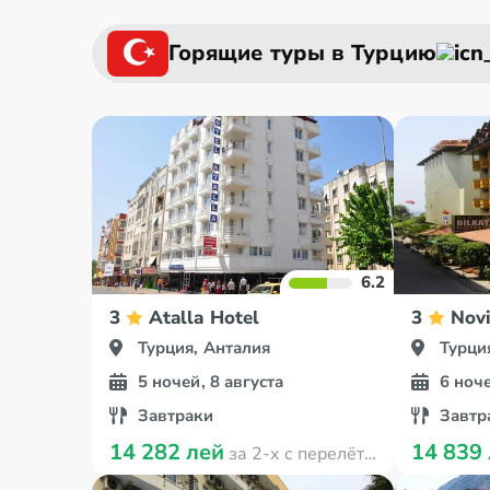
Горящие туры в Турцию
6.2
3
Atalla Hotel
3
Novi
Турция, Анталия
Турци
5 ночей, 8 августа
6 ноче
Завтраки
Завтр
14 282 лей
14 839
за 2-х с перелётом