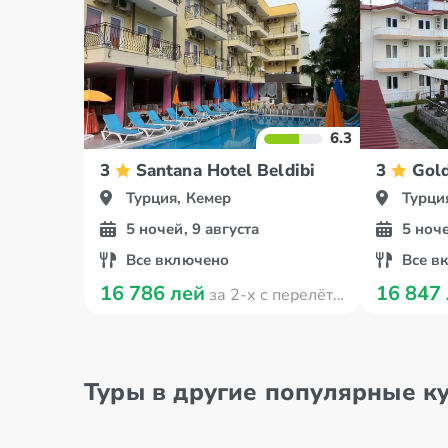
6.3
3
Santana Hotel Beldibi
3
Gold
Турция, Кемер
Турци
5 ночей, 9 августа
5 ноче
Все включено
Все в
16 786 лей
16 847
за 2-х с перелётом
Туры в другие популярные к