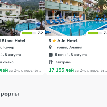
7.2
7
 Stone Hotel
3
Alin Hotel
я, Кемер
Турция, Алания
й, 8 августа
5 ночей, 8 августа
ключено
Завтраки
 лей
17 155 лей
за 2-х с перелётом
за 2-х с перелётом
урорты