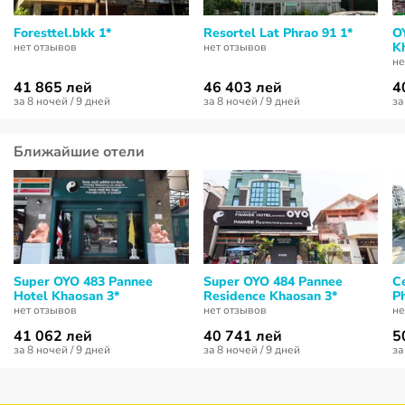
Foresttel.bkk 1*
Resortel Lat Phrao 91 1*
O
K
нет отзывов
нет отзывов
не
41 865 лей
46 403 лей
4
за 8 ночей / 9 дней
за 8 ночей / 9 дней
за
Ближайшие отели
Super OYO 483 Pannee
Super OYO 484 Pannee
C
Hotel Khaosan 3*
Residence Khaosan 3*
P
нет отзывов
нет отзывов
не
41 062 лей
40 741 лей
5
за 8 ночей / 9 дней
за 8 ночей / 9 дней
за