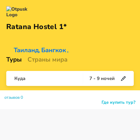
Ratana
Hostel 1*
Таиланд
Бангкок
,
,
Туры
Страны мира
Куда
7
-
9
ночей
отзывов 0
Где купить тур?