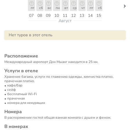
пт
сб
вс
пн
вт
ср
чт
пт
сб
07
08
09
10
11
12
13
14
15
Август
Нет туров в этот отель
Расположение
Международный аэропорт Дон Мыанг находится в 25 км.
Услуги в отеле
Хранение багажа, услуги по глажению одежды, химчистка платно,
прачечная платно.
кафе/бар
сейф
бесплатный Wi-Fi
прачечная
номера для некурящих
Номера
В распоряжении гостей общая ванная комната с душем и феном.
В номерах