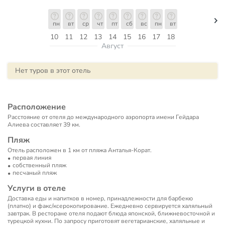
пн
вт
ср
чт
пт
сб
вс
пн
вт
10
11
12
13
14
15
16
17
18
Август
Нет туров в этот отель
Расположение
Расстояние от отеля до международного аэропорта имени Гейдара
Алиева составляет 39 км.
Пляж
Отель расположен в 1 км от пляжа Анталья-Корат.
первая линия
собственный пляж
песчаный пляж
Услуги в отеле
Доставка еды и напитков в номер, принадлежности для барбекю
(платно) и факс/ксерокопирование. Ежедневно сервируется халяльный
завтрак. В ресторане отеля подают блюда японской, ближневосточной и
турецкой кухни. По запросу приготовят вегетарианские, халяльные и