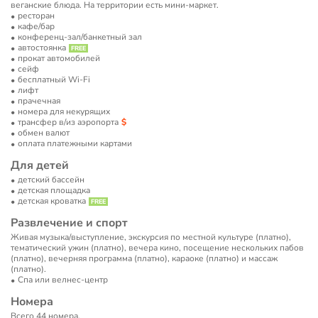
веганские блюда. На территории есть мини-маркет.
ресторан
кафе/бар
конференц-зал/банкетный зал
автостоянка
прокат автомобилей
сейф
бесплатный Wi-Fi
лифт
прачечная
номера для некурящих
трансфер в/из аэропорта
обмен валют
оплата платежными картами
Для детей
детский бассейн
детская площадка
детская кроватка
Развлечение и спорт
Живая музыка/выступление, экскурсия по местной культуре (платно),
тематический ужин (платно), вечера кино, посещение нескольких пабов
(платно), вечерняя программа (платно), караоке (платно) и массаж
(платно).
Спа или велнес-центр
Номера
Всего 44 номера.