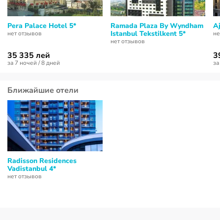
Pera Palace Hotel 5*
Ramada Plaza By Wyndham
A
Istanbul Tekstilkent 5*
нет отзывов
не
нет отзывов
35 335 лей
3
за 7 ночей / 8 дней
за
Ближайшие отели
Radisson Residences
Vadistanbul 4*
нет отзывов