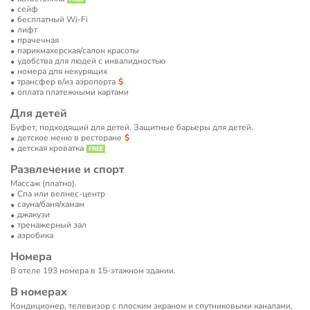
сейф
бесплатный Wi-Fi
лифт
прачечная
парикмахерская/салон красоты
удобства для людей с инвалидностью
номера для некурящих
трансфер в/из аэропорта
оплата платежными картами
Для детей
Буфет, подходящий для детей. Защитные барьеры для детей.
детское меню в ресторане
детская кроватка
Развлечение и спорт
Массаж (платно).
Спа или велнес-центр
сауна/баня/хамам
джакузи
тренажерный зал
аэробика
Номера
В отеле 193 номера в 15-этажном здании.
В номерах
Кондиционер, телевизор с плоским экраном и спутниковыми каналами,