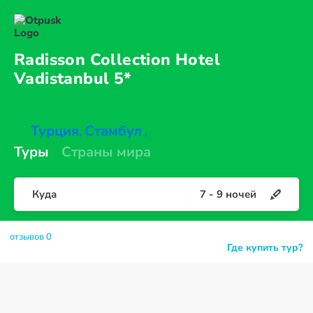
Radisson Collection Hotel
Vadistanbul 5*
Турция
Стамбул
,
,
Туры
Страны мира
Куда
7
-
9
ночей
отзывов 0
Где купить тур?