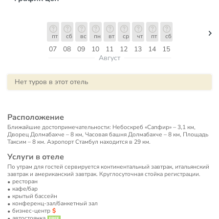
пт
сб
вс
пн
вт
ср
чт
пт
сб
07
08
09
10
11
12
13
14
15
Август
Нет туров в этот отель
Расположение
Ближайшие достопримечательности: Небоскреб «Сапфир» – 3,1 км,
Дворец Долмабахче – 8 км, Часовая башня Долмабахче – 8 км, Площадь
Таксим – 8 км. Аэропорт Стамбул находится в 29 км.
Услуги в отеле
По утрам для гостей сервируется континентальный завтрак, итальянский
завтрак и американский завтрак. Круглосуточная стойка регистрации.
ресторан
кафе/бар
крытый бассейн
конференц-зал/банкетный зал
бизнес-центр
автостоянка