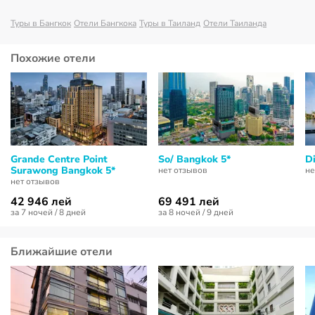
Туры в Бангкок
Отели Бангкока
Туры в Таиланд
Отели Таиланда
Похожие отели
Grande Centre Point
So/ Bangkok 5*
D
Surawong Bangkok 5*
нет отзывов
не
нет отзывов
42 946 лей
69 491 лей
за 7 ночей / 8 дней
за 8 ночей / 9 дней
Ближайшие отели