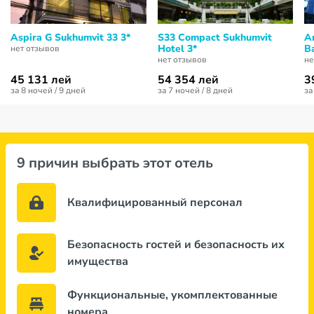
Aspira G Sukhumvit 33 3*
S33 Compact Sukhumvit
A
Hotel 3*
B
нет отзывов
нет отзывов
не
45 131 лей
54 354 лей
3
за 8 ночей / 9 дней
за 7 ночей / 8 дней
за
9 причин выбрать этот отель
Квалифицированный персонал
Безопасность гостей и безопасность их
имущества
Функциональные, укомплектованные
номера