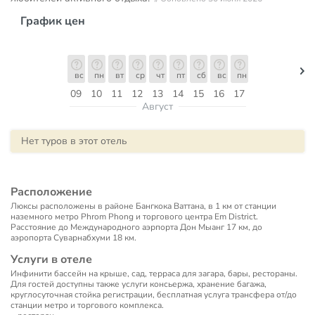
График цен
вс
пн
вт
ср
чт
пт
сб
вс
пн
09
10
11
12
13
14
15
16
17
Август
Нет туров в этот отель
Расположение
Люксы расположены в районе Бангкока Ваттана, в 1 км от станции
наземного метро Phrom Phong и торгового центра Em District.
Расстояние до Международного аэрпорта Дон Мыанг 17 км, до
аэропорта Суварнабхуми 18 км.
Услуги в отеле
Инфинити бассейн на крыше, сад, терраса для загара, бары, рестораны.
Для гостей доступны также услуги консьержа, хранение багажа,
круглосуточная стойка регистрации, бесплатная услуга трансфера от/до
станции метро и торгового комплекса.