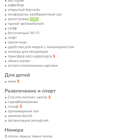
ресторан
кафе/бар
открытый бассейн
конференц-зал/банкетный зал
автостоянка
прокат автомобилей
сейф
бесплатный Wi-Fi
лифт
прачечная
удобства для людей с инвалидностью
номера для некурящих
трансфер в/из аэропорта
обмен валют
оплата платежными картами
Для детей
няня
Развлечение и спорт
Спа или велнес-центр
сауна/баня/хамам
гольф
тренажерный зал
занятия йогой
организация экскурсий
Номера
В отеле люксы таких типов: