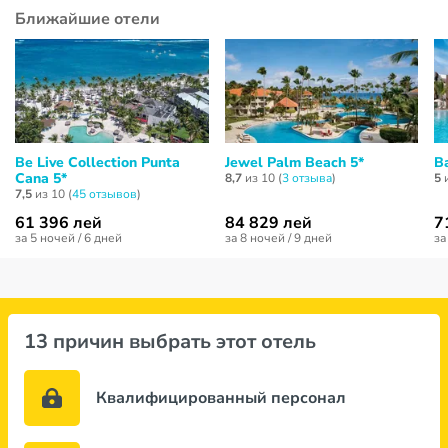
Ближайшие отели
Be Live Collection Punta
Jewel Palm Beach 5*
B
Cana 5*
8,7
из 10 (
3 отзывa
)
5
и
7,5
из 10 (
45 отзывов
)
61 396 лей
84 829 лей
7
за 5 ночей / 6 дней
за 8 ночей / 9 дней
за
13 причин выбрать этот отель
Квалифицированный персонал