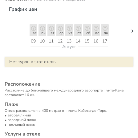
График цен
вс
пн
вт
ср
чт
пт
сб
вс
пн
09
10
11
12
13
14
15
16
17
Август
Нет туров в этот отель
Расположение
Расстояние до ближайшего международного аэропорта Пунта-Кана
составляет 16 км.
Пляж
Отель расположен в 400 метрах от пляжа Кабеса-де-Торо.
вторая линия
городской пляж
песчаный пляж
Услуги в отеле