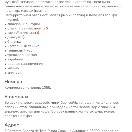
музыка/выступление, тематические ужины (платно), ночи кино,
теннисное снаряжение, караоке, игровая комната, прическа, маникюр,
педикюр, массаж (платно).
За территорией отеля есть ловля рыбы (платно) и поле для гольфа
(платно).
аквапарк или горки
Спа или велнес-центр
сауна/баня/хамам
джакузи
бильярд
настольный теннис
теннисный корт
тренажерный зал
аэробика
водные развлечения
казино
анимация
Номера
Количество номеров: 1055.
В номерах
Во всех номерах гардероб, мини-бар, сейф, телефон, кондиционер,
рабочий стол, гладильные принадлежности, телевизор с плоским
экраном, автомат для кофе. Во всех ванных комнатах: душ, туалет,
полотенце и фен.
Адрес
7 Carretera Cabeza de Toro Punta Cana, La Altagracia 23000, Кабеса-де-