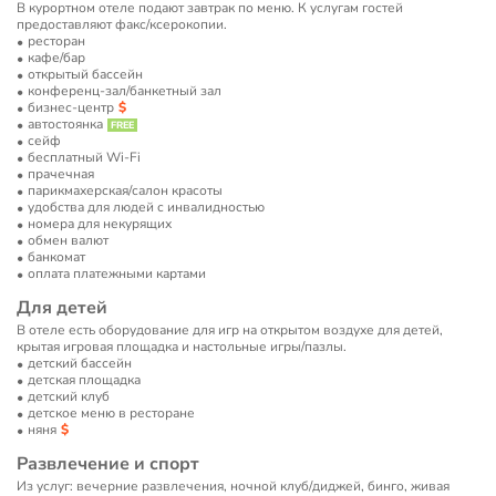
В курортном отеле подают завтрак по меню. К услугам гостей
предоставляют факс/ксерокопии.
ресторан
кафе/бар
открытый бассейн
конференц-зал/банкетный зал
бизнес-центр
автостоянка
сейф
бесплатный Wi-Fi
прачечная
парикмахерская/салон красоты
удобства для людей с инвалидностью
номера для некурящих
обмен валют
банкомат
оплата платежными картами
Для детей
В отеле есть оборудование для игр на открытом воздухе для детей,
крытая игровая площадка и настольные игры/пазлы.
детский бассейн
детская площадка
детский клуб
детское меню в ресторане
няня
Развлечение и спорт
Из услуг: вечерние развлечения, ночной клуб/диджей, бинго, живая