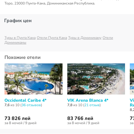
Торо, 23000 Пунта-Кана, Доминиканская Республика.
График цен
Туры в Пунта Кана
Отели Пунта Кана
Туры в Доминикану
Отели
Доминиканы
Похожие отели
Occidental Caribe 4*
VIK Arena Blanca 4*
V
R
7,6
из 10 (
36 отзывов
)
7,8
из 10 (
21 отзыв
)
8,
73 826 лей
83 766 лей
7
за 8 ночей / 9 дней
за 8 ночей / 9 дней
за