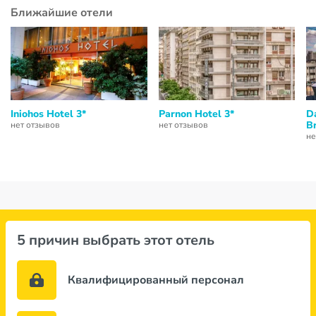
Ближайшие отели
Iniohos Hotel 3*
Parnon Hotel 3*
D
B
нет отзывов
нет отзывов
не
5 причин выбрать этот отель
Квалифицированный персонал