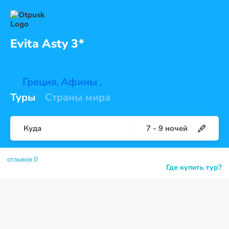
Evita
Asty 3*
Греция
Афины
,
,
Туры
Страны мира
Куда
7
-
9
ночей
отзывов 0
Где купить тур?