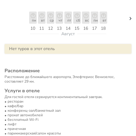
пн
вт
ср
чт
пт
сб
вс
пн
вт
10
11
12
13
14
15
16
17
18
Август
Нет туров в этот отель
Расположение
Расстояние до ближайшего аэропорта, Элефтериос Венизелос,
составляет 29 км.
Услуги в отеле
Для гостей отеля сервируется континентальный завтрак.
ресторан
кафе/бар
конференц-зал/банкетный зал
прокат автомобилей
бесплатный Wi-Fi
лифт
прачечная
парикмахерская/салон красоты