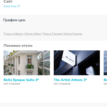
Сайт
Evita Asty 3*
График цен
Туры в Афины
Отели Афин
Туры в Грецию
Отели Греции
Похожие отели
Belle Epoque Suite 4*
The Artist Athens 3*
B
нет отзывов
нет отзывов
не