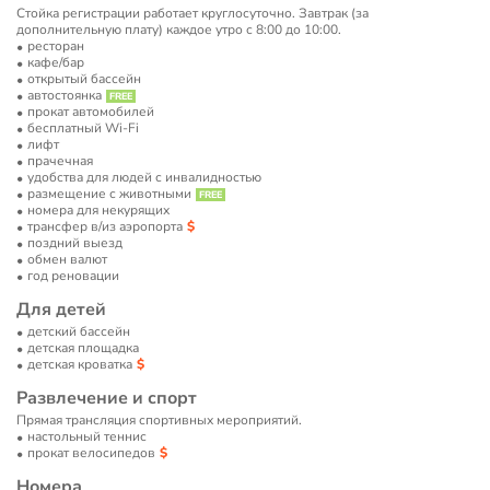
Стойка регистрации работает круглосуточно. Завтрак (за
дополнительную плату) каждое утро с 8:00 до 10:00.
ресторан
кафе/бар
открытый бассейн
автостоянка
прокат автомобилей
бесплатный Wi-Fi
лифт
прачечная
удобства для людей с инвалидностью
размещение с животными
номера для некурящих
трансфер в/из аэропорта
поздний выезд
обмен валют
год реновации
Для детей
детский бассейн
детская площадка
детская кроватка
Развлечение и спорт
Прямая трансляция спортивных мероприятий.
настольный теннис
прокат велосипедов
Номера