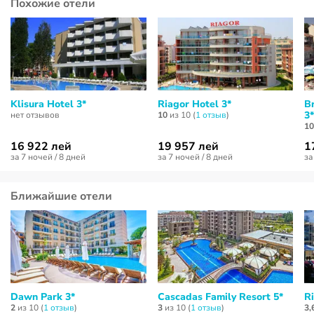
Похожие отели
Klisura Hotel 3*
Riagor Hotel 3*
B
3*
нет отзывов
10
из 10 (
1 отзыв
)
10
16 922 лей
19 957 лей
1
за 7 ночей / 8 дней
за 7 ночей / 8 дней
за
Ближайшие отели
Dawn Park 3*
Cascadas Family Resort 5*
Ri
2
из 10 (
1 отзыв
)
3
из 10 (
1 отзыв
)
3,