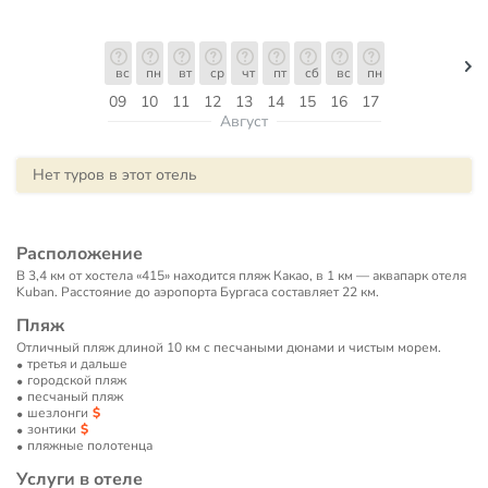
вс
пн
вт
ср
чт
пт
сб
вс
пн
09
10
11
12
13
14
15
16
17
Август
Нет туров в этот отель
Расположение
В 3,4 км от хостела «415» находится пляж Какао, в 1 км — аквапарк отеля
Kuban. Расстояние до аэропорта Бургаса составляет 22 км.
Пляж
Отличный пляж длиной 10 км с песчаными дюнами и чистым морем.
третья и дальше
городской пляж
песчаный пляж
шезлонги
зонтики
пляжные полотенца
Услуги в отеле