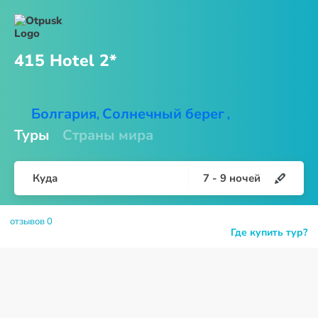
415
Hotel 2*
Болгария
Солнечный берег
,
,
Туры
Страны мира
Куда
7
-
9
ночей
отзывов 0
Где купить тур?