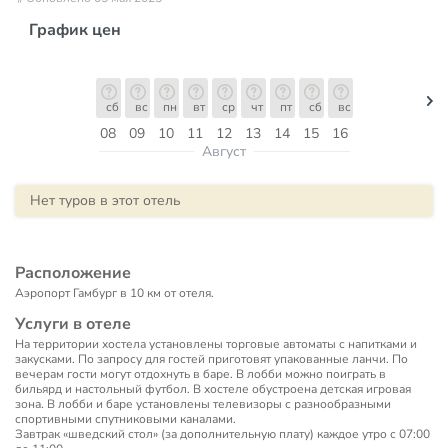
График цен
сб
вс
пн
вт
ср
чт
пт
сб
вс
08
09
10
11
12
13
14
15
16
Август
Нет туров в этот отель
Расположение
Аэропорт Гамбург в 10 км от отеля.
Услуги в отеле
На территории хостела установлены торговые автоматы с напитками и
закусками. По запросу для гостей приготовят упакованные ланчи. По
вечерам гости могут отдохнуть в баре. В лобби можно поиграть в
бильярд и настольный футбол. В хостеле обустроена детская игровая
зона. В лобби и баре установлены телевизоры с разнообразными
спортивными спутниковыми каналами.
Завтрак «шведский стол» (за дополнительную плату) каждое утро с 07:00