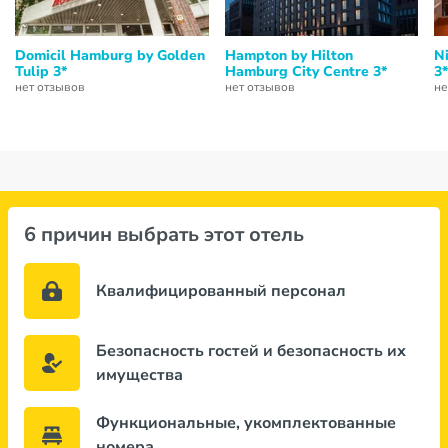
Domicil Hamburg by Golden
Hampton by Hilton
N
Tulip 3*
Hamburg City Centre 3*
3*
нет отзывов
нет отзывов
не
6 причин выбрать этот отель
Квалифицированный персонал
Безопасность гостей и безопасность их
имущества
Функциональные, укомплектованные
номера