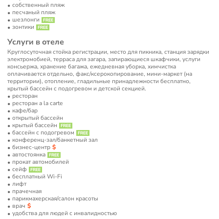
собственный пляж
песчаный пляж
шезлонги
зонтики
Услуги в отеле
Круглосуточная стойка регистрации, место для пикника, станция зарядки
электромобией, терраса для загара, запирающиеся шкафчики, услуги
консьержа, хранение багажа, ежедневная уборка, химчистка
оплачивается отдельно, факс/ксерокопирование, мини-маркет (на
территории), отопление, гладильные принадлежности бесплатно,
крытый бассейн с подогревом и детской секцией.
ресторан
ресторан a la carte
кафе/бар
открытый бассейн
крытый бассейн
бассейн с подогревом
конференц-зал/банкетный зал
бизнес-центр
автостоянка
прокат автомобилей
сейф
бесплатный Wi-Fi
лифт
прачечная
парикмахерская/салон красоты
врач
удобства для людей с инвалидностью