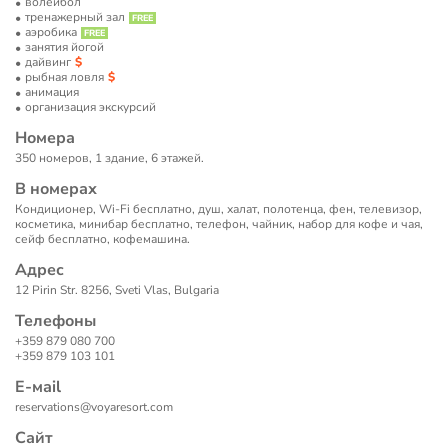
волейбол
тренажерный зал
аэробика
занятия йогой
дайвинг
рыбная ловля
анимация
организация экскурсий
Номера
350 номеров, 1 здание, 6 этажей.
В номерах
Кондиционер, Wi-Fi бесплатно, душ, халат, полотенца, фен, телевизор,
косметика, минибар бесплатно, телефон, чайник, набор для кофе и чая,
сейф бесплатно, кофемашина.
Адрес
12 Pirin Str. 8256, Sveti Vlas, Bulgaria
Телефоны
+359 879 080 700
+359 879 103 101
Е-маil
reservations@voyaresort.com
Сайт