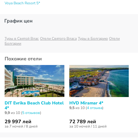
Voya Beach Resort 5*
График цен
Туры в Святой Влас
Отели Святого Власа
Туры в Болгарию
Отели
Болгарии
Похожие отели
DIT Evrika Beach Club Hotel
HVD Miramar 4*
4*
9,5
из 10 (
4 отзывa
)
9,9
из 10 (
5 отзывов
)
29 997 лей
72 789 лей
за 7 ночей / 8 дней
за 10 ночей / 11 дней