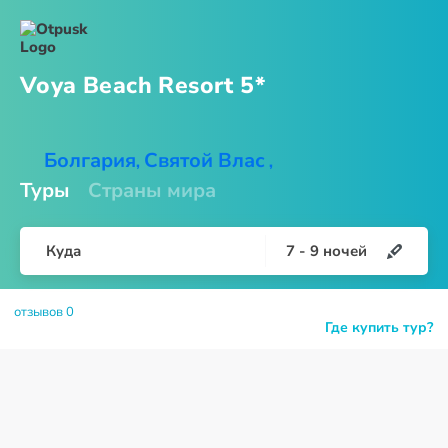
Voya Beach
Resort 5*
Болгария
Святой Влас
,
,
Туры
Страны мира
Куда
7
-
9
ночей
отзывов 0
Где купить тур?