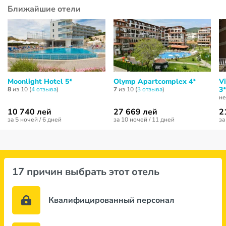
Ближайшие отели
Moonlight Hotel 5*
Olymp Apartcomplex 4*
V
3*
8
из 10 (
4 отзывa
)
7
из 10 (
3 отзывa
)
не
10 740 лей
27 669 лей
2
за 5 ночей / 6 дней
за 10 ночей / 11 дней
за
17 причин выбрать этот отель
Квалифицированный персонал