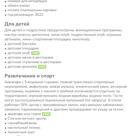
номера для некурящих
обмен валют
оплата платежными картами
год реновации: 2022
Для детей
Для детей и подростков предусмотрены анимационные программы,
мастер-классы, дискотека, мини-клуб, подростковый клуб, игровые
автоматы, мини-спортивная площадка, кинотеатр.
детский бассейн
детская площадка
детский клуб
детское меню в ресторане
детские стульчики в ресторане
детская кроватка
Развлечение и спорт
Аквапарк с 5 водными горками, прямая трансляция спортивных
мероприятий, амфитеатр, живая музыка, тематический ужин, вечерняя
программа, ныряние с маской и трубкой оплачивается отдельно за
территорией, игровая комната, водная аэробика, водное поло. Гости
могут воспользоваться термальной купальней (по запросу). В отеле
работает SPA-центр с тренажерным залом, массажными кабинетами,
хамамом, парикмахерской и другими процедурами по уходу за телом.
аквапарк или горки
Спа или велнес-центр
сауна/баня/хамам
настольный теннис
теннисный корт