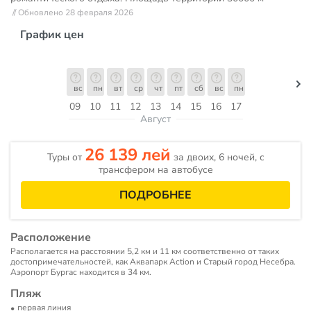
// Обновлено 28 февраля 2026
График цен
вс
пн
вт
ср
чт
пт
сб
вс
пн
09
10
11
12
13
14
15
16
17
Август
26 139 лей
Туры от
за двоих, 6 ночей, с
трансфером на автобусе
ПОДРОБНЕЕ
Расположение
Располагается на расстоянии 5,2 км и 11 км соответственно от таких
достопримечательностей, как Аквапарк Action и Старый город Несебра.
Аэропорт Бургас находится в 34 км.
Пляж
первая линия