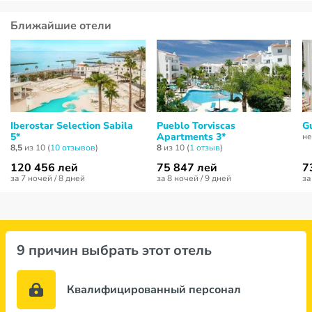
Ближайшие отели
Iberostar Selection Sаbila
Pueblo Torviscas
G
5*
Apartments 3*
не
8,5
из 10 (
10 отзывов
)
8
из 10 (
1 отзыв
)
120 456 лей
75 847 лей
7
за 7 ночей / 8 дней
за 8 ночей / 9 дней
за
9 причин выбрать этот отель
Квалифицированный персонал