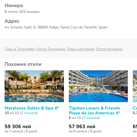
Номера
В отеле 303 номера.
Адрес
Av. Ernesto Sarti, 8, 38660 Adeje, Santa Cruz de Tenerife, Spain
Туры в Тенерифе
Отели Тенерифе
Туры в Испанию
Отели Испании
Похожие отели
Marylanza Suites & Spa 4*
Tigotan Lovers & Friends
C
Playa de las Americas 4*
10
из 10 (
2 отзывa
)
8,
6
из 10 (
3 отзывa
)
59 306 лей
57 963 лей
6
за 7 ночей / 8 дней
за 8 ночей / 9 дней
за