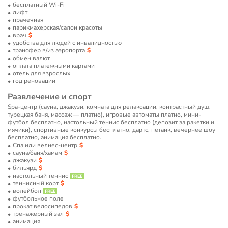
бесплатный Wi-Fi
лифт
прачечная
парикмахерская/салон красоты
врач
удобства для людей с инвалидностью
трансфер в/из аэропорта
обмен валют
оплата платежными картами
отель для взрослых
год реновации
Развлечение и спорт
Spa-центр (сауна, джакузи, комната для релаксации, контрастный душ,
турецкая баня, массаж — платно), игровые автоматы платно, мини-
футбол бесплатно, настольный теннис бесплатно (депозит за ракетки и
мячики), спортивные конкурсы бесплатно, дартс, петанк, вечернее шоу
бесплатно, анимация бесплатно.
Спа или велнес-центр
сауна/баня/хамам
джакузи
бильярд
настольный теннис
теннисный корт
волейбол
футбольное поле
прокат велосипедов
тренажерный зал
анимация