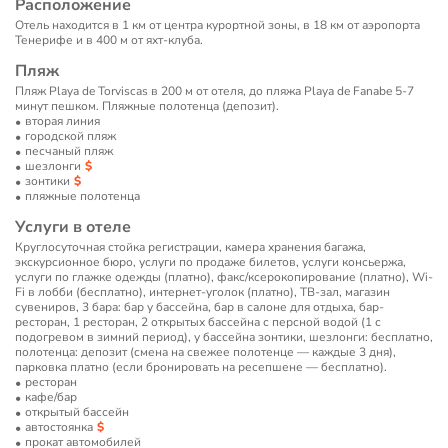
Расположение
Отель находится в 1 км от центра курортной зоны, в 18 км от аэропорта
Тенерифе и в 400 м от яхт-клуба.
Пляж
Пляж Playa de Torviscas в 200 м от отеля, до пляжа Playa de Fanabe 5-7
минут пешком. Пляжные полотенца (депозит).
вторая линия
городской пляж
песчаный пляж
шезлонги
зонтики
пляжные полотенца
Услуги в отеле
Круглосуточная стойка регистрации, камера хранения багажа,
экскурсионное бюро, услуги по продаже билетов, услуги консьержа,
услуги по глажке одежды (платно), факс/ксерокопирование (платно), Wi-
Fi в лобби (бесплатно), интернет-уголок (платно), ТВ-зал, магазин
сувениров, 3 бара: бар у бассейна, бар в салоне для отдыха, бар-
ресторан, 1 ресторан, 2 открытых бассейна с персной водой (1 с
подогревом в зимний период), у бассейна зонтики, шезлонги: бесплатно,
полотенца: депозит (смена на свежее полотенце — каждые 3 дня),
парковка платно (если бронировать на ресепшене — бесплатно).
ресторан
кафе/бар
открытый бассейн
автостоянка
прокат автомобилей