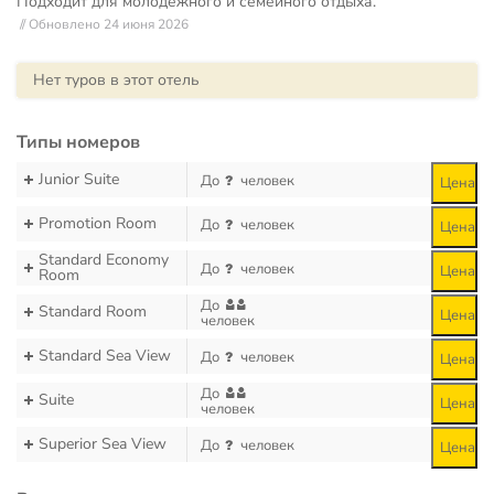
Подходит для молодежного и семейного отдыха.
// Обновлено 24 июня 2026
Нет туров в этот отель
Типы номеров
Junior Suite
До
человек
Цена
Promotion Room
До
человек
Цена
Standard Economy
До
человек
Цена
Room
До
Standard Room
Цена
человек
Standard Sea View
До
человек
Цена
До
Suite
Цена
человек
Superior Sea View
До
человек
Цена