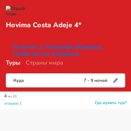
Hovima Costa
Adeje 4*
Испания
о. Тенерифе (Канары)
,
,
Плайя де лас Америкас
Туры
Страны мира
Куда
7
-
9
ночей
4
из 10
Где купить тур?
отзывов 1