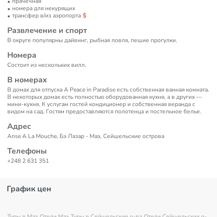
прачечная
номера для некурящих
трансфер в/из аэропорта
Развлечение и спорт
В округе популярны дайвинг, рыбная ловля, пешие прогулки.
Номера
Состоит из нескольких вилл.
В номерах
В домах для отпуска A Peace in Paradise есть собственная ванная комната.
В некоторых домах есть полностью оборудованная кухня, а в других —
мини-кухня. К услугам гостей кондиционер и собственная веранда с
видом на сад. Гостям предоставляются полотенца и постельное белье.
Адрес
Anse A La Mouche, Бэ Лазар - Маэ, Сейшельские острова
Телефоны
+248 2 631 351
График цен
Туры в Маэ
Отели Маэ
Туры в Сейшельские о-ва
Отели Сейшельских о-