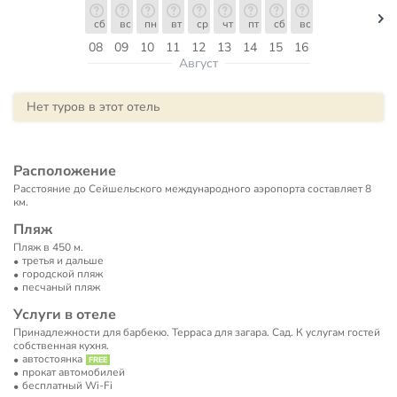
сб
вс
пн
вт
ср
чт
пт
сб
вс
08
09
10
11
12
13
14
15
16
Август
Нет туров в этот отель
Расположение
Расстояние до Сейшельского международного аэропорта составляет 8
км.
Пляж
Пляж в 450 м.
третья и дальше
городской пляж
песчаный пляж
Услуги в отеле
Принадлежности для барбекю. Терраса для загара. Сад. К услугам гостей
собственная кухня.
автостоянка
прокат автомобилей
бесплатный Wi-Fi