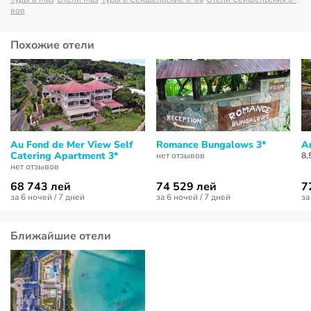
вов
Похожие отели
Au Fond de Mer View Self
Romance Bungalows 3*
A
Catering Apartment 3*
нет отзывов
8,
нет отзывов
68 743 лей
74 529 лей
7
за 6 ночей / 7 дней
за 6 ночей / 7 дней
за
Ближайшие отели