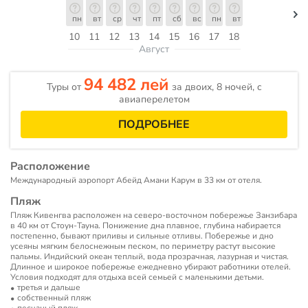
пн
вт
ср
чт
пт
сб
вс
пн
вт
10
11
12
13
14
15
16
17
18
Август
94 482 лей
Туры от
за двоих, 8 ночей, c
авиаперелетом
ПОДРОБНЕЕ
Расположение
Международный аэропорт Абейд Амани Карум в 33 км от отеля.
Пляж
Пляж Кивенгва расположен на северо-восточном побережье Занзибара
в 40 км от Стоун-Тауна. Понижение дна плавное, глубина набирается
постепенно, бывают приливы и сильные отливы. Побережье и дно
усеяны мягким белоснежным песком, по периметру растут высокие
пальмы. Индийский океан теплый, вода прозрачная, лазурная и чистая.
Длинное и широкое побережье ежедневно убирают работники отелей.
Условия подходят для отдыха всей семьей с маленькими детьми.
третья и дальше
собственный пляж