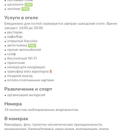
песчаный пляж
шезлонги
зонтики
Услуги в отеле
Ежедневно для гостей сервируется завтрак «шведский стол». Время
заезда с 14:00 до 20:00.
ресторан
кафе/бар
открытый бассейн
автостоянка
прокат автомобилей
сейф
бесплатный Wi-Fi
прачечная
номера для некурящих
трансфер в/из аэропорта
поздний выезд
оплата платежными картами
Развлечение и спорт
организация экскурсий
Номера
15 полностью меблированных апартаментов.
В номерах
Ванна/душ, фен, туалетно-косметические принадлежности,
кондиционер, балкон/терраса, мини-кухня, холодильник, плита,