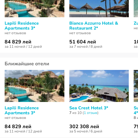
Lapili Residence
Bianco Azzurro Hotel &
Zu
Apartments 3*
Restaurant 2*
не
нет отзывов
нет отзывов
84 829 лей
51 604 лей
1
за 11 ночей / 12 дней
за 7 ночей / 8 дней
за
Ближайшие отели
Lapili Residence
Sea Crest Hotel 3*
S
Apartments 3*
4*
7
из 10 (
1 отзыв
)
нет отзывов
8
и
84 829 лей
302 308 лей
7
за 11 ночей / 12 дней
за 5 ночей / 6 дней
за